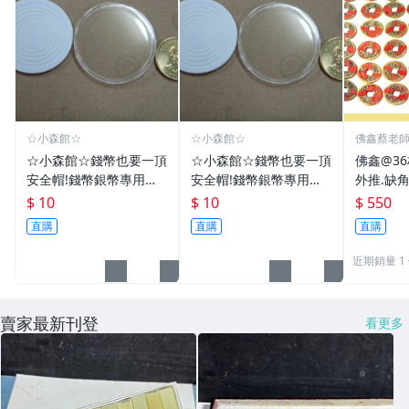
☆小森館☆
☆小森館☆
佛鑫蔡老
化煞物品
☆小森館☆錢幣也要一頂
☆小森館☆錢幣也要一頂
佛鑫@3
安全帽!錢幣銀幣專用透
安全帽!錢幣銀幣專用透
外推.缺
明壓克力盒收納保護盒.1
明壓克力盒收納保護盒.1
雙碩士風
$ 10
$ 10
$ 550
枚10元~55
枚10元~11
加持/附
直購
直購
直購
近期銷量 1
賣家最新刊登
看更多