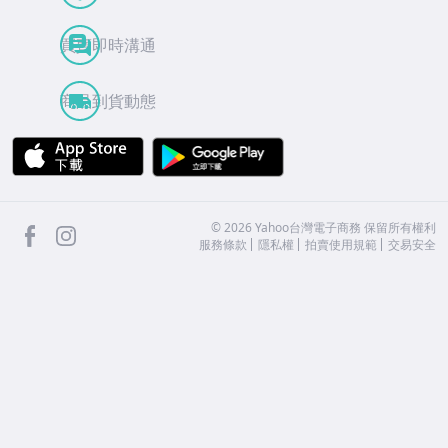
買賣即時溝通
商品到貨動態
APP Store
Google Play
facebook
Instagram
©
2026
Yahoo台灣電子商務 保留所有權利
服務條款
隱私權
拍賣使用規範
交易安全