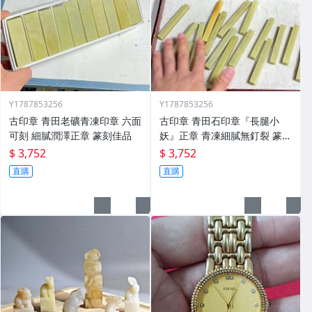
Y1787853256
Y1787853256
古印章 青田老礦青凍印章 六面
古印章 青田石印章『長腿小
可刻 細膩潤澤正章 篆刻佳品
妖』正章 青凍細膩無釘裂 篆刻
用
$ 3,752
$ 3,752
直購
直購