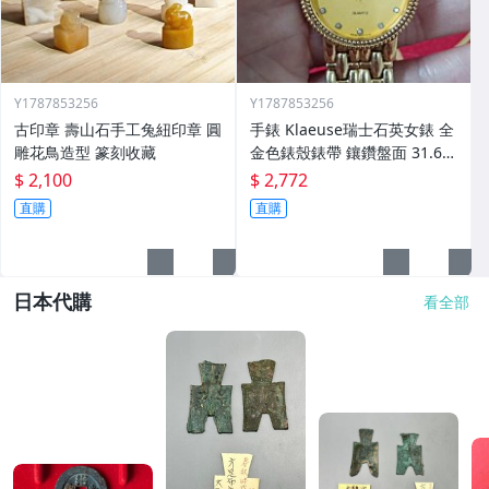
Y1787853256
Y1787853256
古印章 壽山石手工兔紐印章 圓
手錶 Klaeuse瑞士石英女錶 全
雕花鳥造型 篆刻收藏
金色錶殼錶帶 鑲鑽盤面 31.6m
m
$ 2,100
$ 2,772
直購
直購
日本代購
看全部