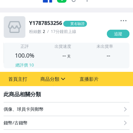
Y1787853256
實名驗證
粉絲數
2
17分鐘前上線
追蹤
-
-
正評
出貨速度
未出貨率
100.0%
--
--
天
總評價
10
-
首頁主打
商品分類
直播影片
-
sign
圖書/影音/文具
2
古董、藝術與礦石
偶像、球員卡與郵幣
居家、家具與園藝
錢幣/古錢幣
玩具、模型與公仔