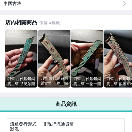
中國古幣
男性精品與服飾
店內相關商品
偶像、球員卡與郵幣
女裝與服飾配件
手錶與飾品配件
女包精品與女鞋
運動、戶外與休閒
刀幣 古代銅錢銅
刀幣 古代銅錢銅
刀幣 古代銅錢銅
刀幣 古代銅錢
質古幣 一物一圖
質古幣 品況如圖
質古幣 一物一圖
質古幣 依圖寄
(2)
商品資訊
流通發行形式
非現行流通貨幣
狀況