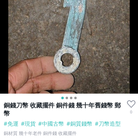
銅錢刀幣 收藏擺件 銅件錢 幾十年舊錢幣 郵
0
幣
#
免運
#
現貨
#
中國古幣
#
銅質錢幣
#
刀幣造型
銅材質 幾十年老件 銅件錢 收藏擺件