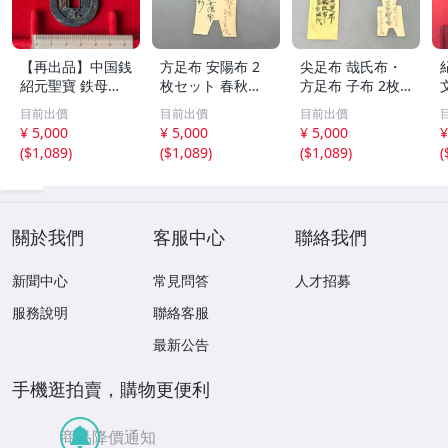
【再出品】中国銭
方足布 安陽布 2
尖足布 哉氏布・
紹元聖寶 鉄母
枚セット 春秋戦
方足布 子布 2枚
銭？
国時代 中国古代
セット 中国戦国
目前出價
目前出價
目前出價
銭貨 布貨 布幣 銅
古銭 布幣 古銭 貨
¥ 5,000
¥ 5,000
¥ 5,000
¥
銭 古銭 コレクシ
布 貨幣
(
$1,089
)
(
$1,089
)
(
$1,089
)
(
ョン 貨幣
關於我們
客服中心
聯絡我們
新聞中心
常見問答
人才招募
服務說明
聯絡客服
最新公告
手機逛拍賣，購物更便利
商品降價通知