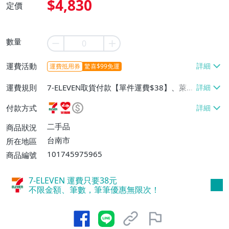
$4,830
定價
數量
運費活動
運費抵用券
驚喜$99免運
運費規則
7-ELEVEN取貨付款【單件運費$38】、萊爾
富取貨付款【單件運費$60】、面交/自取/
付款方式
不寄送【免運費】
二手品
商品狀況
台南市
所在地區
101745975965
商品編號
7-ELEVEN 運費只要
38
元
不限金額、筆數，筆筆優惠無限次！