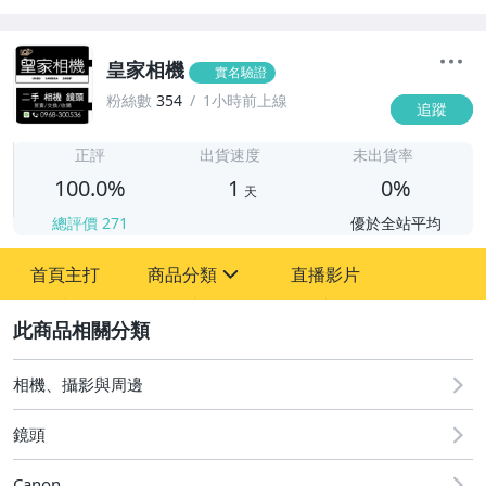
皇家相機
實名驗證
粉絲數
354
1小時前上線
追蹤
1
正評
出貨速度
未出貨率
100.0%
1
0%
天
總評價
271
優於全站平均
首頁主打
商品分類
直播影片
sign
2
家電與影音視聽
相機、攝影與周邊
相機、攝影與周邊
鏡頭
Canon