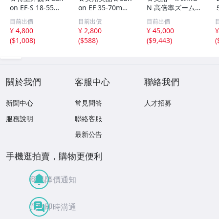
on EF-S 18-55m
on EF 35-70mm
N 高倍率ズーム
m F3.5-5.6 IS キ
F3.5-4.5 A キヤノ
レンズ 28-300m
目前出價
目前出價
目前出價
ヤノン 標準ズー
ン ズームレンズ
m F3.5-6.3 Di VC
¥ 4,800
¥ 2,800
¥ 45,000
¥
ムレンズ 手ブレ
EFマウント 標準
PZD キヤノン用
(
$1,008
)
(
$588
)
(
$9,443
)
(
補正 動作確認済#
ズーム オートフ
フルサイズ対応 A
101028
ォーカス EOS 動
010E タムロン
作確認済 #10102
★
7
關於我們
客服中心
聯絡我們
新聞中心
常見問答
人才招募
服務說明
聯絡客服
最新公告
手機逛拍賣，購物更便利
商品降價通知
買賣即時溝通