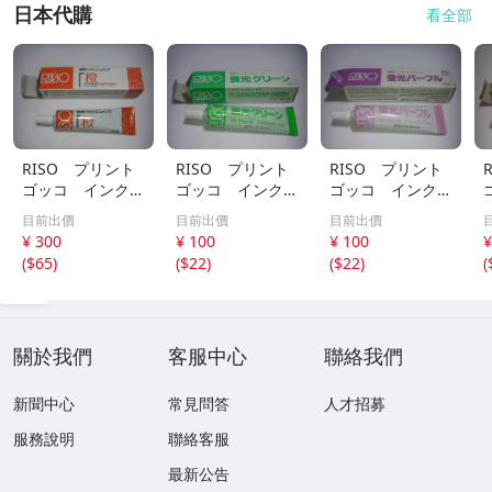
日本代購
看全部
RISO プリント
RISO プリント
RISO プリント
ゴッコ インク
ゴッコ インク
ゴッコ インク
橙 新品未使用品
蛍光グリーン 新
蛍光パープル 新
目前出價
目前出價
目前出價
品未使用品
品未使用品
¥ 300
¥ 100
¥ 100
¥
(
$65
)
(
$22
)
(
$22
)
(
關於我們
客服中心
聯絡我們
新聞中心
常見問答
人才招募
服務說明
聯絡客服
最新公告