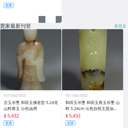
直購
賣家最新刊登
看更多
Y5115621053
Y5115621053
古玉吊墜 和田玉佛造型 5.24克
和田玉吊墜 和田玉青玉吊墜 山
山料青玉 沁色油潤
料 5.24cm 沁色自然玉質油潤
(5)
$ 5,432
$ 5,432
直購
直購