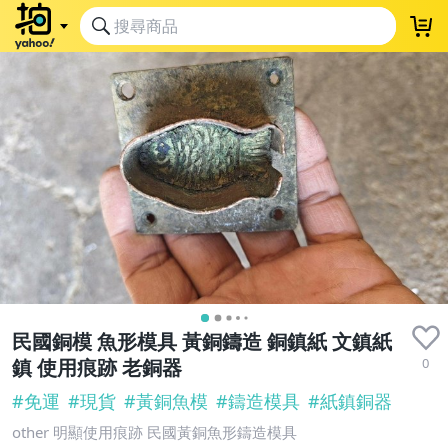
民國銅模 魚形模具 黃銅鑄造 銅鎮紙 文鎮紙
0
鎮 使用痕跡 老銅器
#
免運
#
現貨
#
黃銅魚模
#
鑄造模具
#
紙鎮銅器
other 明顯使用痕跡 民國黃銅魚形鑄造模具