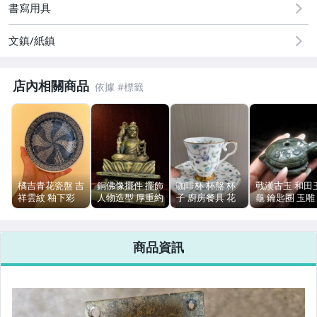
書寫用具
偶像、球員卡與郵幣
文鎮/紙鎮
女裝與服飾配件
男性精品與服飾
店內相關商品
手錶與飾品配件
女包精品與女鞋
運動、戶外與休閒
橘吉青花瓷盤 吉
銅佛像擺件 擺飾
咖啡杯 杯盤 杯
戰漢古玉 和田
祥雲紋 釉下彩
人物造型 厚重約
子 廚房餐具 花
龜 鑰匙圈 玉雕
日本瓷器
1kg 舊痕無損傷
卉圖案
沁色包漿 8.4c
15.5cm 單件
157g
商品資訊