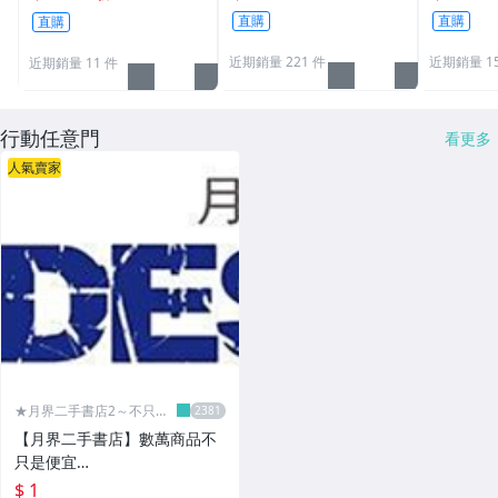
m
學生 辦公用品 生活職人
直購
直購
直購
【B072】
近期銷量 221 件
近期銷量 15
近期銷量 11 件
行動任意門
看更多
人氣賣家
★月界二手書店2～不只是
便宜...★
【月界二手書店】數萬商品不
只是便宜…
$ 1