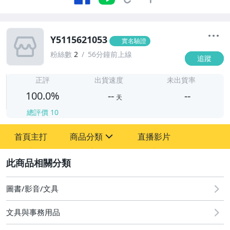
Y5115621053
實名驗證
粉絲數
2
56分鐘前上線
追蹤
-
-
正評
出貨速度
未出貨率
100.0%
--
--
天
總評價
10
-
首頁主打
商品分類
直播影片
-
sign
圖書/影音/文具
2
古董、藝術與礦石
圖書/影音/文具
居家、家具與園藝
文具與事務用品
玩具、模型與公仔