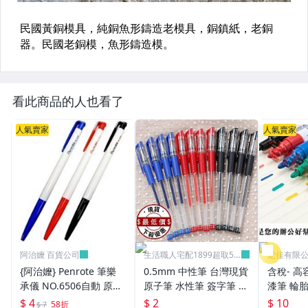
看此商品的人也看了
人氣賣家
人氣賣家
阿治嬤 百貨公司
生活職人宅配1899超取59
定佳有限公司
9
{阿治嬤} Penrote 筆樂
0.5mm 中性筆 台灣現貨
含稅- 高
承儀 NO.6506自動 原子
原子筆 水性筆 簽字筆 原
漆筆 輪胎
筆 贈品筆 廣告筆 0.5m
珠筆 鋼珠筆 批發 文具
補漆 12
$ 4
$ 2
$ 10
58折
$ 7