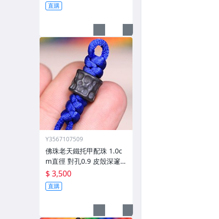
直購
Y3567107509
佛珠老天鐵托甲配珠 1.0c
m直徑 對孔0.9 皮殼深邃
包漿厚重
$ 3,500
直購