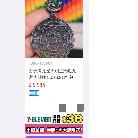
Y3567107509
古佛牌孔雀大明王天鐵九
宮八卦牌 5.6x3.8cm 包漿
醇厚黑漆古皮殼
$ 5,586
直購