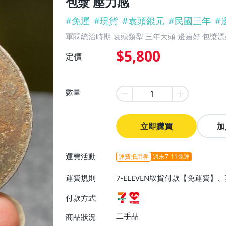
包漿 壓力感
#
免運
#
現貨
#
袁頭銀元
#
民國三年
#
軍閥統治時期 袁頭類型 三年大頭 邊齒好 包漿漂
$5,800
定價
數量
立即購買
加
運費活動
運費抵用券
週末7-11免運
運費規則
7-ELEVEN取貨付款【免運費
付款方式
二手品
商品狀況