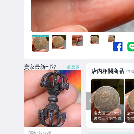
賣家最新刊登
看更多
店內相關商品
PREV
袁大頭 三年大頭
袁
民國三年銀幣 軍
銀
閥時期 純銀 邊
純銀
齒 包漿
漿
Y3567107509