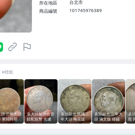
台北市
所在地區
101745976389
商品編號
7-ELEVEN 運費只要
38
元
不限金額、筆數，筆筆優惠無限次！
大頭 三年大頭
袁大頭船洋合背
袁頭銀元 民國三
袁頭銀元 三年大
袁
幣 軍閥時期
錯配銀幣 光邊
年大頭 梅花版
頭 滿文版 綠鏽
龍
 邊齒好 包
純銀包漿 軍閥時
綠鏽包漿 軍閥時
包漿 軍閥時期
古
 壓力感到位
期 近代錢幣
期 標準重量
標準尺寸重量
標