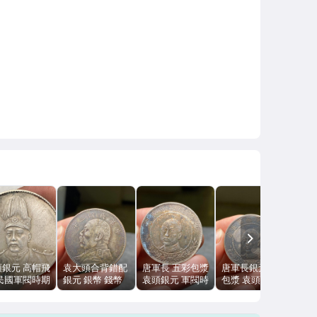
NEXT
頭銀元 高帽飛
袁大頭合背錯配
唐軍長 五彩包漿
唐軍長銀元 入骨
 民國軍閥時期
銀元 銀幣 錢幣
袁頭銀元 軍閥時
包漿 袁頭錢幣
錢幣 綠鏽包漿
民國軍閥時期 純
期 純銀 壓力感
近代軍閥時期 壓
準尺寸重量
銀包漿 工藝幣
一幣一圖
力感 一幣一圖