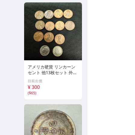
アメリカ硬貨 リンカーン
セント 他13枚セット 外国
コイン 古銭 コレクション
目前出價
¥ 300
(
$65
)