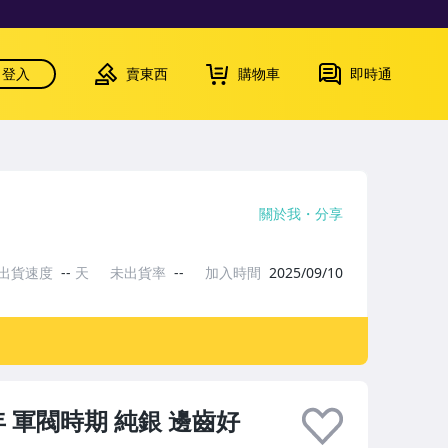
登入
賣東西
購物車
即時通
關於我
分享
出貨速度
--
天
未出貨率
--
加入時間
2025/09/10
 軍閥時期 純銀 邊齒好