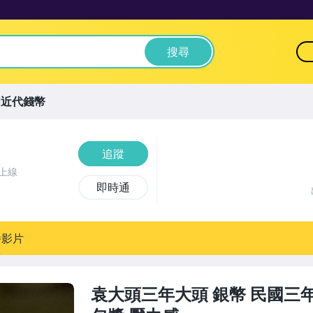
搜尋
國近代錢幣
追蹤
上線
即時通
播影片
袁大頭三年大頭 銀幣 民國三年