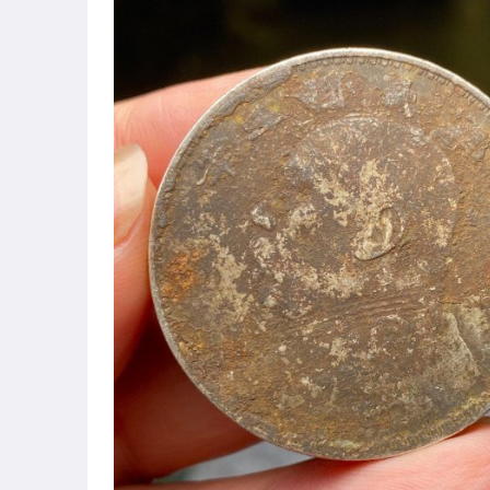
圖書/影音/文具
古董、藝術與礦石
居家、家具與園藝
玩具、模型與公仔
偶像、球員卡與郵幣
女裝與服飾配件
男性精品與服飾
手錶與飾品配件
女包精品與女鞋
相機、攝影與周邊
運動、戶外與休閒