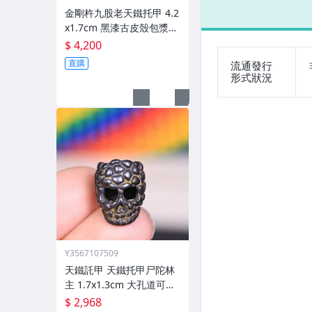
金剛杵九股老天鐵托甲 4.2
x1.7cm 黑漆古皮殼包漿厚
重
$ 4,200
直購
流通發行
形式狀況
Y3567107509
天鐵託甲 天鐵托甲尸陀林
主 1.7x1.3cm 大孔道可跑
環 黑漆古皮殼
$ 2,968