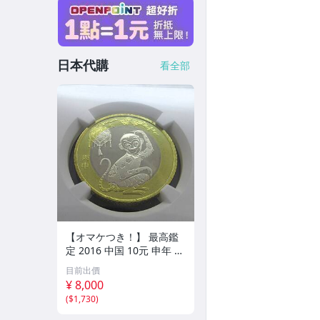
日本代購
看全部
【オマケつき！】 最高鑑
定 2016 中国 10元 申年 猿
バイメタル NGC MS69PL
目前出價
プルーフライク 初期発行
¥ 8,000
金猴春ラベル アンティー
(
$1,730
)
クコイン