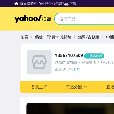
首頁
購物中心
帳務中心
信箱
App下載
Yahoo拍賣
拍賣
偶像、球員卡與郵幣
錢幣/古錢幣
中
Y3567107509
實名驗證
Y3567107509
粉絲數
6
8分鐘前
正評
91.7%
(
10
)
首頁主打
商品分類
直
sign