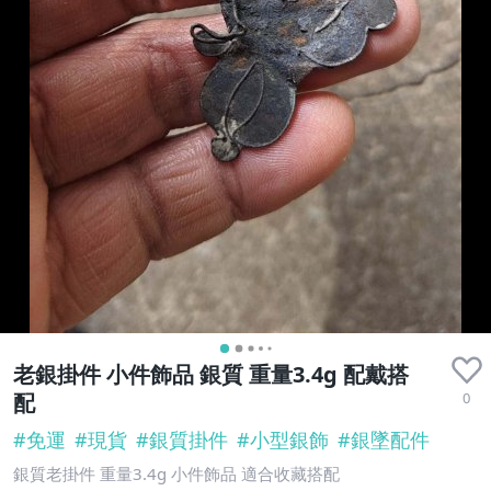
老銀掛件 小件飾品 銀質 重量3.4g 配戴搭
0
配
#
免運
#
現貨
#
銀質掛件
#
小型銀飾
#
銀墜配件
銀質老掛件 重量3.4g 小件飾品 適合收藏搭配