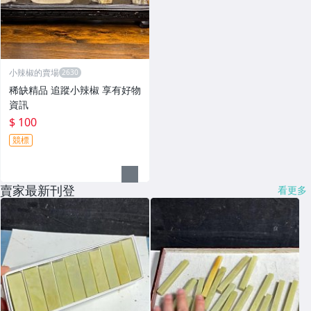
小辣椒的賣場
稀缺精品 追蹤小辣椒 享有好物
資訊
$ 100
競標
賣家最新刊登
看更多