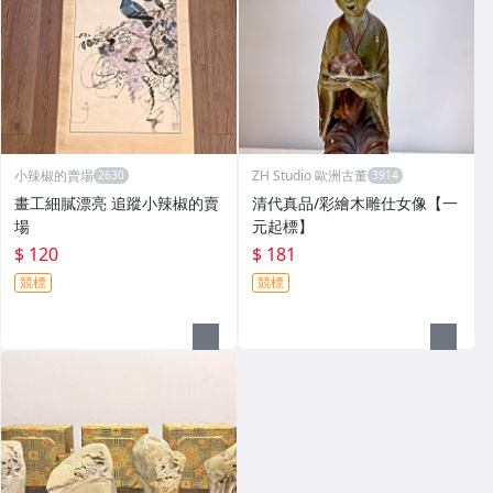
小辣椒的賣場
ZH Studio 歐洲古董
畫工細膩漂亮 追蹤小辣椒的賣
清代真品/彩繪木雕仕女像【一
場
元起標】
$ 120
$ 181
競標
競標