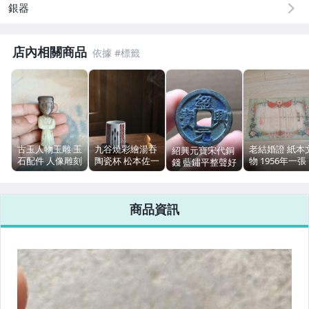
銀器
男性精品與服飾
店內相關商品
偶像、球員卡與郵幣
女裝與服飾配件
手錶與飾品配件
女包精品與女鞋
古玉人物玉雕 玉
九谷燒彩繪湯吞
老結婚證 紙本
紹興元寶宋代銅
石配件 人像雕刻
陶瓷杯 松本佐一
物 1956年一張
錢 藍鏽平整聲好
運動、戶外與休閒
古玩小件 擺飾
280ml 口徑7cm
非空白證件 邊
木盒陶歷
舊痕
商品資訊