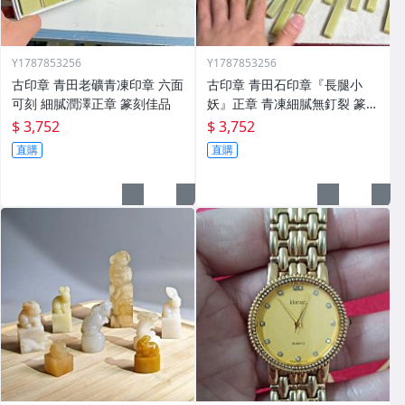
Y1787853256
Y1787853256
古印章 青田老礦青凍印章 六面
古印章 青田石印章『長腿小
可刻 細膩潤澤正章 篆刻佳品
妖』正章 青凍細膩無釘裂 篆刻
用
$ 3,752
$ 3,752
直購
直購