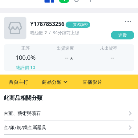
Y1787853256
實名驗證
粉絲數
2
34分鐘前上線
追蹤
-
-
正評
出貨速度
未出貨率
100.0%
--
--
天
總評價
10
-
首頁主打
商品分類
直播影片
-
sign
圖書/影音/文具
2
古董、藝術與礦石
古董、藝術與礦石
居家、家具與園藝
金/銀/銅/鐵金屬器具
玩具、模型與公仔