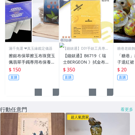
滿千免運 ❤真玉緣鑑定儀器
【鐘錶通】DIY手錶工具專業
糖巷老銀
賣場
議價。
擦銀布保翠擦玉布珠寶玉
【鐘錶通】B6719《 瑞
「糖巷」
佩翡翠手鐲專用布保養布
士BERGEON 》拭金布/K
子退紅裙
瑪瑙銀飾擦拭布養玉盤玉
金布/金屬亮潔布/古董錶
珠
$ 150
$ 350
$ 20
鑽石水晶古董擦玉布珠寶
清潔布├手錶保養/飾品
直購
直購
直購
翡翠玉器清潔護理保養拋
保養┤
光專用
行動任意門
看更多
超人氣賣家