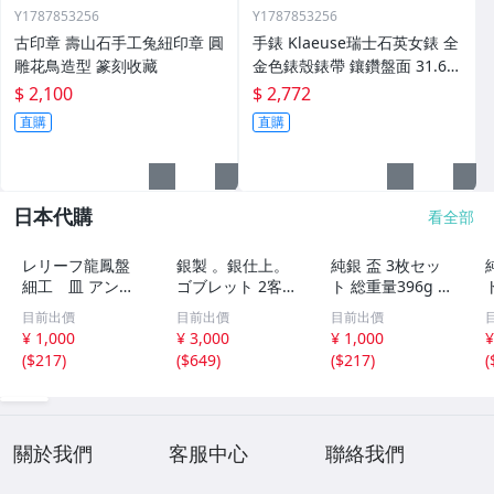
Y1787853256
Y1787853256
古印章 壽山石手工兔紐印章 圓
手錶 Klaeuse瑞士石英女錶 全
雕花鳥造型 篆刻收藏
金色錶殼錶帶 鑲鑽盤面 31.6m
m
$ 2,100
$ 2,772
直購
直購
日本代購
看全部
レリーフ龍鳳盤
銀製 。銀仕上。
純銀 盃 3枚セッ
細工 皿 アンテ
ゴブレット 2客
ト 総重量396g 酒
ィーク 71g 銀
＆ ワッフルコー
器 銀杯 銀盃 純銀
目前出價
目前出價
目前出價
製品 小物入
ン型カップ 3点セ
製 SILVER 刻印あ
¥ 1,000
¥ 3,000
¥ 1,000
¥
茶道具
ット 銀杯 純銀P
り シルバー 金属
(
$217
)
(
$649
)
(
$217
)
(
シルバー總重：3
工芸
60 g
關於我們
客服中心
聯絡我們