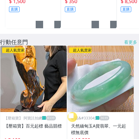
$ 1,500
$ 350
$ 8,500
意交換禮物 尾牙活動 企
清潔布├手錶保養/飾品
禮 喝茶 
直購
直購
直購
業學校公司年終頒獎禮物
保養┤
獎座
行動任意門
看更多
超人氣賣家
超人氣賣家
【壓箱寶】 阿寶託拍網
昕品&#33304;
【壓箱寶】百元起標 藝品競標
天然緬甸玉A貨翡翠、一元起
標無底價