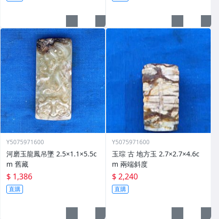
Y5075971600
Y5075971600
河磨玉龍鳳吊墜 2.5×1.1×5.5c
玉琮 古 地方玉 2.7×2.7×4.6c
m 舊藏
m 兩端斜度
$ 1,386
$ 2,240
直購
直購