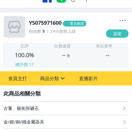
Y5075971600
實名驗證
粉絲數
8
24分鐘前上線
追蹤
-
-
正評
出貨速度
未出貨率
100.0%
--
--
天
總評價
17
-
首頁主打
商品分類
直播影片
-
sign
2
圖書/影音/文具
古董、藝術與礦石
古董、藝術與礦石
金/銀/銅/鐵金屬器具
手機、配件與通訊