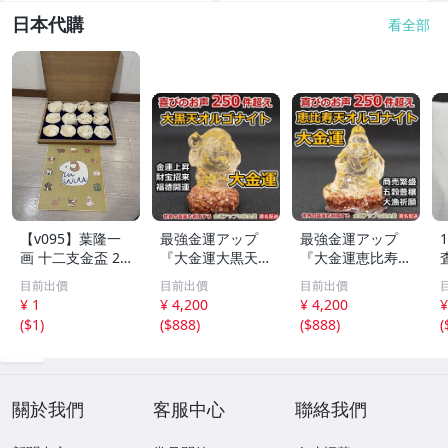
日本代購
看全部
【v095】葉隆一
最強金運アップ
最強金運アップ
画 十二支金盃 24
『大金運大黒天
『大金運恵比寿天
K GP 金メッキ 12
（だいこくてん）
（えびすてん）オ
目前出價
目前出價
目前出價
点セット 干支 色
オルゴナイト高4.
ルゴナイト高4.5c
¥ 1
¥ 4,200
¥ 4,200
¥
紙付き 縁起物 酒
5cm』財宝、福徳
m』【金運アップ
(
$1
)
(
$888
)
(
$888
)
(
器 共箱付 伝統工
開運の神様【金運
の招金堂】金運ア
芸 コレクション
アップの招金堂】
ップ置物 風水開
金運アップ即効性
運グッズお守り 1
1266
204
關於我們
客服中心
聯絡我們