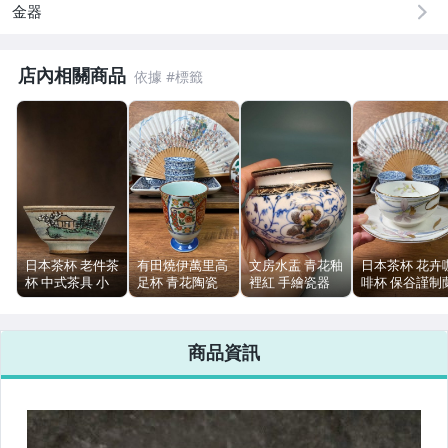
金器
居家、家具與園藝
偶像、球員卡與郵幣
店內相關商品
男性精品與服飾
女裝與服飾配件
手錶與飾品配件
女包精品與女鞋
日本茶杯 老件茶
有田燒伊萬里高
文房水盂 青花釉
日本茶杯 花卉
相機、攝影與周邊
杯 中式茶具 小
足杯 青花陶瓷
裡紅 手繪瓷器
啡杯 保谷謹制
茶器 單入 使用
青瓷玉潤 全新茶
日本80年代 直
字款 瓷器紅茶
痕跡
具 品相完整
徑7.1cm
全新
運動、戶外與休閒
商品資訊