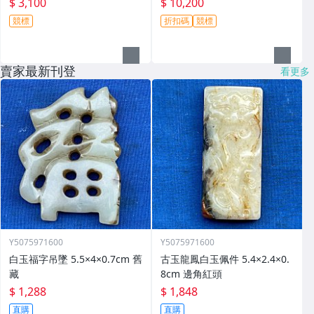
$ 3,100
$ 10,200
競標
折扣碼
競標
賣家最新刊登
看更多
Y5075971600
Y5075971600
白玉福字吊墜 5.5×4×0.7cm 舊
古玉龍鳳白玉佩件 5.4×2.4×0.
藏
8cm 邊角紅頭
$ 1,288
$ 1,848
直購
直購