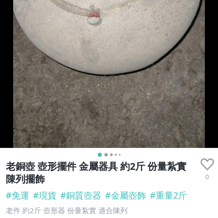
老銅壺 壺形擺件 金屬器具 約2斤 份量紮實
0
陳列擺飾
#
免運
#
現貨
#
銅質壺器
#
金屬壺飾
#
重量2斤
老件 約2斤 壺形器 份量紮實 適合陳列