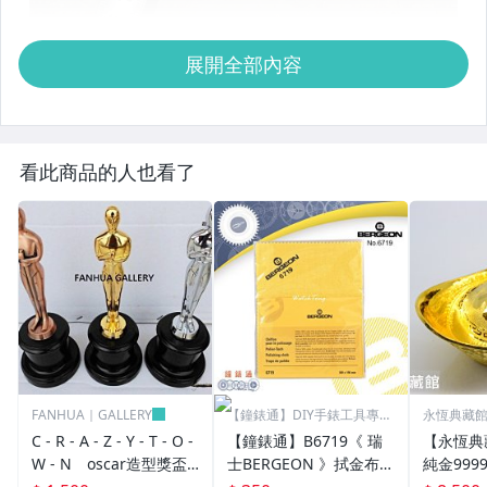
展開全部內容
看此商品的人也看了
FANHUA｜GALLERY
【鐘錶通】DIY手錶工具專業
永恆典藏
賣場
C - R - A - Z - Y - T - O -
【鐘錶通】B6719《 瑞
【永恆典
W - N oscar造型獎盃
士BERGEON 》拭金布/K
純金999
奧斯卡小金人獎座擺件創
金布/金屬亮潔布/古董錶
50錢 下