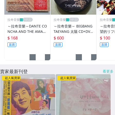
拉奇音樂
拉奇音樂
拉奇音樂
～拉奇音樂～DANTE CO
～拉奇音樂～ BIGBANG
～拉奇音樂
NCHA AND THE AMAR
TAEYANG 太陽 CD+DVD
望的リフ
U III丹堤康加與聖蛇三
二手保存良好內附小卡
全新未拆
$ 168
$ 600
$ 100
世樂團 / PANPIPE LAS I
直購
直購
直購
NCAS排笛之王 全新未拆
封
賣家最新刊登
看更多
超人氣賣家
超人氣賣家