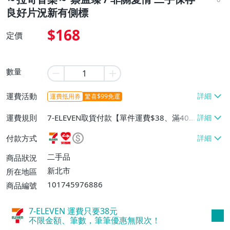
良好片況新有側標
$168
定價
數量
運費活動
運費抵用券
驚喜$99免運
運費規則
7-ELEVEN取貨付款【單件運費$38、滿40
件或消費滿$20000免運費】、7-ELEVEN取
付款方式
貨不付款【單件運費$38】、萊爾富取貨付
款【單件運費$60、滿40件或消費滿$2000
二手品
商品狀況
0免運費】、郵局掛號【單件運費$50、消
新北市
所在地區
費滿$10000免運費】、跨國寄送【單件運
101745976886
商品編號
費$110、消費滿$20000免運費】
7-ELEVEN 運費只要
38
元
不限金額、筆數，筆筆優惠無限次！