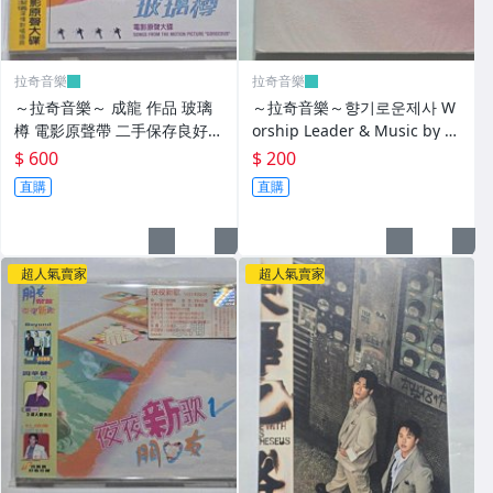
拉奇音樂
拉奇音樂
～拉奇音樂～ 成龍 作品 玻璃
～拉奇音樂～향기로운제사 W
樽 電影原聲帶 二手保存良好有
orship Leader & Music by 안
側標
정민 #1 믿음 소망 사랑 韓國
$ 600
$ 200
版 全新未拆封
直購
直購
超人氣賣家
超人氣賣家