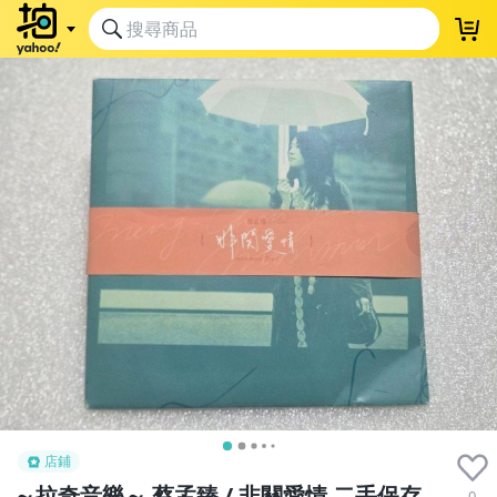
店鋪
～拉奇音樂～ 蔡孟臻 / 非關愛情 二手保存
0