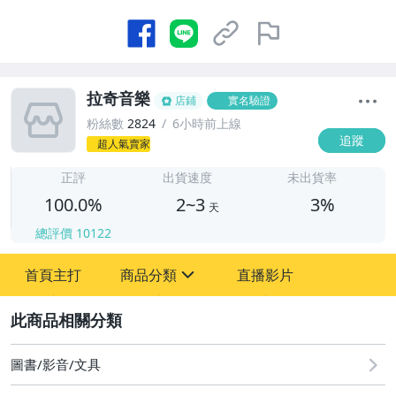
拉奇音樂
店鋪
實名驗證
粉絲數
2824
6小時前上線
追蹤
超人氣賣家
2
正評
出貨速度
未出貨率
100.0%
2~3
3%
天
總評價
10122
首頁主打
商品分類
直播影片
sign
2
其它
圖書/影音/文具