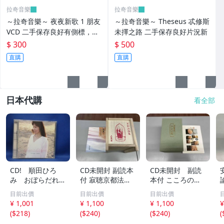
拉奇音樂
拉奇音樂
～拉奇音樂～ 夜夜新歌 1 朋友
～拉奇音樂～ Theseus 忒修斯
VCD 二手保存良好有側標，BE
未擇之路 二手保存良好片況新
YOND ，周華健，杜德偉
$ 300
$ 500
直購
直購
日本代購
看全部
CD! 順田ひろ
CD未開封 副読本
CD未開封 副読
み おぼらだれ
付 寂聴京都法話
本付 こころの
ん 帯付き OM
集 ユーキャン
扉 河合隼雄講話
目前出價
目前出價
目前出價
CD-16 42405
集
¥ 1,001
¥ 1,100
¥ 1,100
¥
(
$218
)
(
$240
)
(
$240
)
(