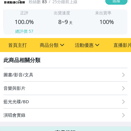
追蹤
粉絲數
83
25分鐘前上線
8
正評
出貨速度
未出貨率
100.0%
8~9
100%
天
總評價
57
首頁主打
商品分類
活動優惠
直播影
sign
sign
2
其它
[全店] 粉絲專享
[全店] 週年慶
圖書/影音/文具
音樂與影片
藍光光碟/BD
演唱會實錄