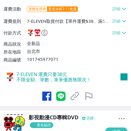
運費活動
運費抵用券
驚喜加碼7-11免運
運費規則
7-ELEVEN取貨付款【單件運費$38、滿5件
或消費滿$1999免運費】、萊爾富取貨付款
付款方式
【單件運費$60、滿5件或消費滿$1999免
運費】、宅配/貨運【單件運費$130】
全新品
商品狀況
台北市
所在地區
101745977071
商品編號
7-ELEVEN 運費只要
38
元
不限金額、筆數，筆筆優惠無限次！
影視動漫CD專輯DVD
店鋪
實名驗證