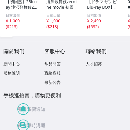
【初回盤】2Blu-r
滝沢歌舞伎zero t
【ドラマ ザンビ
0
ay 滝沢歌舞伎ZE
he movie 初回版
Blu-ray BOX】★
■
RO 2020 The Mo
Blu-ray
5枚組BD（Blu-ra
目前出價
目前出價
目前出價
vie
y・ブルーレイ）
¥ 1,000
¥ 1,000
¥ 2,499
¥
★（乃木坂46・
(
$213
)
(
$213
)
(
$532
)
(
欅坂46・櫻坂4
u
6・日向坂46）★
關於我們
客服中心
聯絡我們
新聞中心
常見問答
人才招募
服務說明
聯絡客服
最新公告
手機逛拍賣，購物更便利
商品降價通知
買賣即時溝通