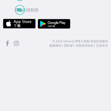
商品到貨動態
APP Store
Google Play
facebook
Instagram
©
2026
Yahoo台灣電子商務 保留所有權利
服務條款
隱私權
拍賣使用規範
交易安全