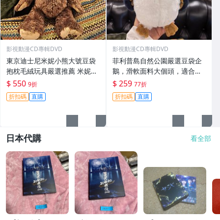
影視動漫CD專輯DVD
影視動漫CD專輯DVD
東京迪士尼米妮小熊大號豆袋
菲利普島自然公園嚴選豆袋企
抱枕毛絨玩具嚴選推薦 米妮玩
鵝，滑軟面料大個頭，適合收
偶 毛絨 大號
藏。豆袋、企鵝、毛絨玩具
$ 550
$ 259
9折
77折
折扣碼
直購
折扣碼
直購
日本代購
看全部