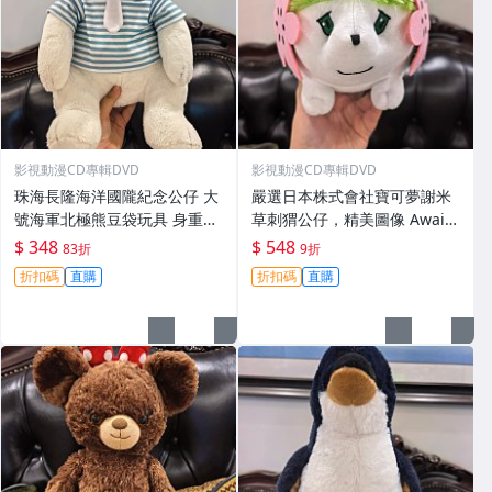
影視動漫CD專輯DVD
影視動漫CD專輯DVD
珠海長隆海洋國隴紀念公仔 大
嚴選日本株式會社寶可夢謝米
號海軍北極熊豆袋玩具 身重質
草刺猬公仔，精美圖像 Await
感佳 有標 中古毛絨 北極熊 紀
您的關注。中古毛絨玩具熱賣
$ 348
$ 548
83折
9折
念品
中！草刺猬、粉絲專屬、新品
折扣碼
直購
折扣碼
直購
上架。 謝米草刺猬 公仔 中古