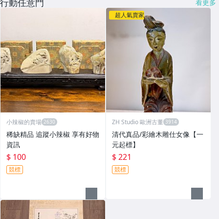
行動任意門
看更多
超人氣賣家
小辣椒的賣場
ZH Studio 歐洲古董
稀缺精品 追蹤小辣椒 享有好物
清代真品/彩繪木雕仕女像【一
資訊
元起標】
$ 100
$ 221
競標
競標