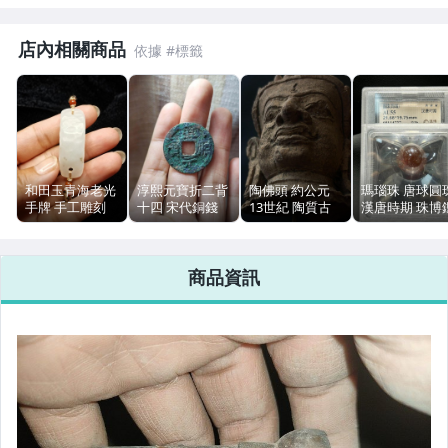
居家、家具與園藝
偶像、球員卡與郵幣
店內相關商品
男性精品與服飾
女裝與服飾配件
手錶與飾品配件
和田玉青海老光
淳熙元寶折二背
陶佛頭 約公元
瑪瑙珠 唐球圓
手牌 手工雕刻
十四 宋代銅錢
13世紀 陶質古
漢唐時期 珠博
女包精品與女鞋
水草花小棉嵌
古錢幣
佛像 珠博評級盒
定評級入盒
40.6mm
29.8x1.6mm 憑
相機、攝影與周邊
證
商品資訊
運動、戶外與休閒