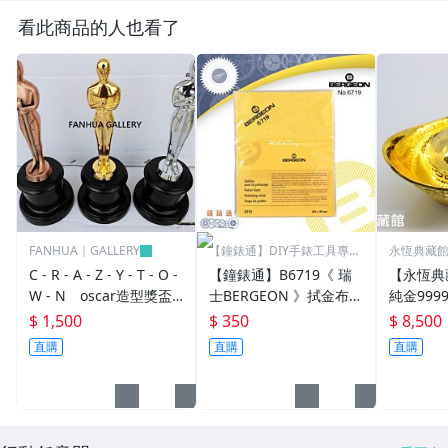
看此商品的人也看了
FANHUA｜GALLERY
【鐘錶通】DIY手錶工具專業
永恆典藏
賣場
C - R - A - Z - Y - T - O -
【鐘錶通】B6719《 瑞
【永恆典
W - N oscar造型獎盃
士BERGEON 》拭金布/K
純金999
奧斯卡小金人獎座擺件創
金布/金屬亮潔布/古董錶
50錢 下
$ 1,500
$ 350
$ 8,500
意交換禮物 尾牙活動 企
清潔布├手錶保養/飾品
禮 喝茶 
直購
直購
直購
業學校公司年終頒獎禮物
保養┤
獎座