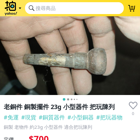
老銅件 銅製擺件 23g 小型器件 把玩陳列
0
#
免運
#
現貨
#
銅質器件
#
小型銅器
#
把玩器物
銅製 老物件 約23g 小型器件 適合把玩陳列
$700
定價