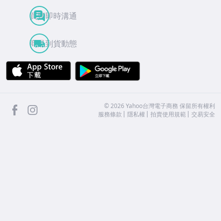
買賣即時溝通
商品到貨動態
APP Store
Google Play
facebook
Instagram
©
2026
Yahoo台灣電子商務 保留所有權利
服務條款
隱私權
拍賣使用規範
交易安全