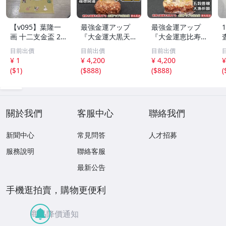
【v095】葉隆一
最強金運アップ
最強金運アップ
画 十二支金盃 24
『大金運大黒天
『大金運恵比寿天
K GP 金メッキ 12
（だいこくてん）
（えびすてん）オ
目前出價
目前出價
目前出價
点セット 干支 色
オルゴナイト高4.
ルゴナイト高4.5c
¥ 1
¥ 4,200
¥ 4,200
¥
紙付き 縁起物 酒
5cm』財宝、福徳
m』【金運アップ
(
$1
)
(
$888
)
(
$888
)
(
器 共箱付 伝統工
開運の神様【金運
の招金堂】金運ア
芸 コレクション
アップの招金堂】
ップ置物 風水開
金運アップ即効性
運グッズお守り 1
1266
204
關於我們
客服中心
聯絡我們
新聞中心
常見問答
人才招募
服務說明
聯絡客服
最新公告
手機逛拍賣，購物更便利
商品降價通知