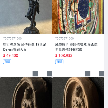
Y5075971600
Y5075971600
空行母造像 藏傳銅像 19世紀
藏傳唐卡 藥師佛壇城 曼荼羅
Dakini舞蹈天女
無量壽佛阿彌陀佛
$ 49,400
$ 108,933
直購
直購