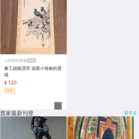
小辣椒的賣場
畫工細膩漂亮 追蹤小辣椒的賣
場
$ 120
競標
賣家最新刊登
看更多