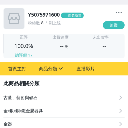
Y5075971600
實名驗證
粉絲數
8
剛上線
追蹤
-
-
正評
出貨速度
未出貨率
100.0%
--
--
天
總評價
17
-
首頁主打
商品分類
直播影片
-
sign
2
圖書/影音/文具
古董、藝術與礦石
古董、藝術與礦石
金/銀/銅/鐵金屬器具
手機、配件與通訊
金器