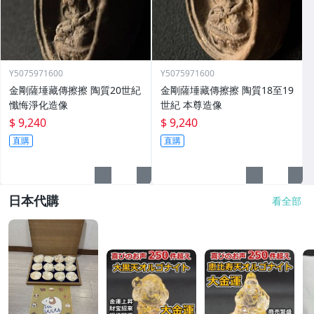
Y5075971600
Y5075971600
金剛薩埵藏傳擦擦 陶質20世紀
金剛薩埵藏傳擦擦 陶質18至19
懺悔淨化造像
世紀 本尊造像
$ 9,240
$ 9,240
直購
直購
日本代購
看全部