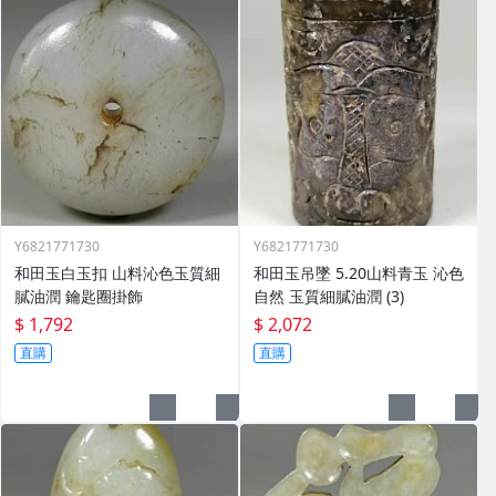
Y6821771730
Y6821771730
和田玉白玉扣 山料沁色玉質細
和田玉吊墜 5.20山料青玉 沁色
膩油潤 鑰匙圈掛飾
自然 玉質細膩油潤 (3)
$ 1,792
$ 2,072
直購
直購