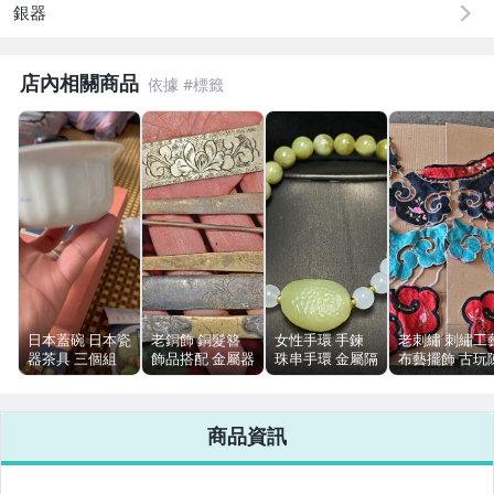
銀器
居家、家具與園藝
店內相關商品
玩具、模型與公仔
偶像、球員卡與郵幣
女裝與服飾配件
男性精品與服飾
手錶與飾品配件
女包精品與女鞋
日本蓋碗 日本瓷
老銅飾 銅髮簪
女性手環 手鍊
老刺繡 刺繡工
相機、攝影與周邊
器茶具 三個組
飾品搭配 金屬器
珠串手環 金屬隔
布藝擺飾 古玩
帶底款 全新 附
具 古玩
珠 流行飾品配件
設
包裝說明
運動、戶外與休閒
商品資訊