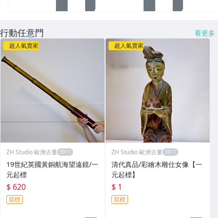
行動任意門
看更多
超人氣賣家
超人氣賣家
ZH Studio 歐洲古董
ZH Studio 歐洲古董
19世紀英國黃銅航海望遠鏡/一
清代真品/彩繪木雕仕女像【一
元起標
元起標】
$ 620
$ 1
競標
競標