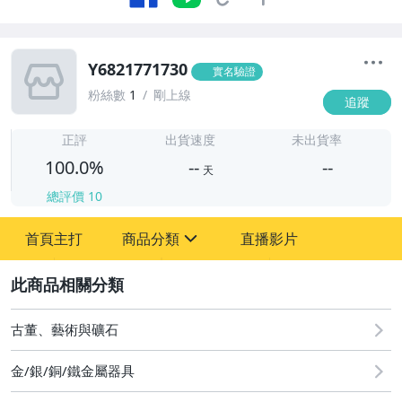
Y6821771730
實名驗證
粉絲數
1
剛上線
追蹤
-
-
正評
出貨速度
未出貨率
100.0%
--
--
天
總評價
10
-
首頁主打
商品分類
直播影片
-
sign
2
圖書/影音/文具
古董、藝術與礦石
古董、藝術與礦石
金/銀/銅/鐵金屬器具
手機、配件與通訊