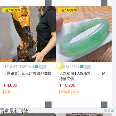
超人氣賣家
超人氣賣家
【壓箱寶】 阿寶託拍網
昕品&#33304;
【壓箱寶】百元起標 藝品競標
天然緬甸玉A貨翡翠、一元起
標無底價
$ 4,000
$ 10,200
競標
折扣碼
競標
賣家最新刊登
看更多