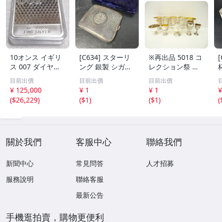
10オンス イギリ
[C634] スターリ
※再出品 5018 コ
ス 007 ダイヤモ
ング 銀製 シガレ
レクション祭 銀
ンドは永遠に 純
ットケース 118g
製 Silver 刻印 ト
目前出價
目前出價
目前出價
銀 バー
アンティーク シ
ロフィー 8点 691
¥ 125,000
¥ 1
¥ 1
¥
ルバー ヴィンテ
g 無刻印 2点
(
$26,229
)
(
$1
)
(
$1
)
(
ージ レトロ ケー
ス 銀製品
關於我們
客服中心
聯絡我們
新聞中心
常見問答
人才招募
服務說明
聯絡客服
最新公告
手機逛拍賣，購物更便利