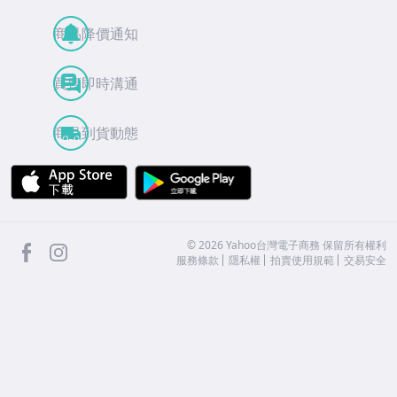
商品降價通知
買賣即時溝通
商品到貨動態
APP Store
Google Play
facebook
Instagram
©
2026
Yahoo台灣電子商務 保留所有權利
服務條款
隱私權
拍賣使用規範
交易安全