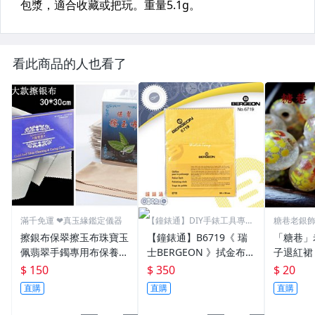
看此商品的人也看了
滿千免運 ❤真玉緣鑑定儀器
【鐘錶通】DIY手錶工具專業
糖巷老銀
賣場
議價。
擦銀布保翠擦玉布珠寶玉
【鐘錶通】B6719《 瑞
「糖巷」
佩翡翠手鐲專用布保養布
士BERGEON 》拭金布/K
子退紅裙
瑪瑙銀飾擦拭布養玉盤玉
金布/金屬亮潔布/古董錶
珠
$ 150
$ 350
$ 20
鑽石水晶古董擦玉布珠寶
清潔布├手錶保養/飾品
直購
直購
直購
翡翠玉器清潔護理保養拋
保養┤
光專用