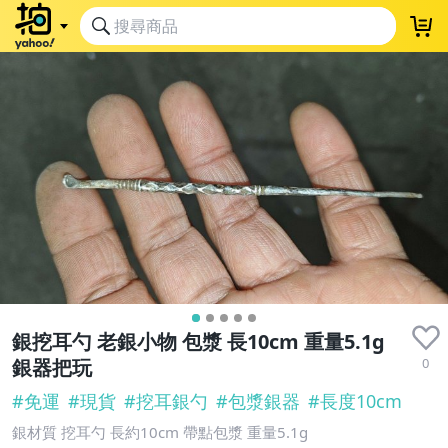
銀挖耳勺 老銀小物 包漿 長10cm 重量5.1g
0
銀器把玩
#
免運
#
現貨
#
挖耳銀勺
#
包漿銀器
#
長度10cm
銀材質 挖耳勺 長約10cm 帶點包漿 重量5.1g