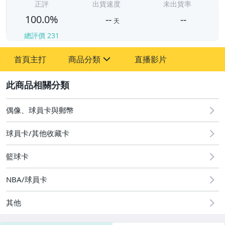
-
正評
出貨速度
未出貨率
100.0%
--
--
天
總評價
231
-
首頁主打
商品分類
直播影片
-
sign
汽機車精品百貨
2
偶像、球員卡與郵幣
球員卡/其他收藏卡
籃球卡
NBA/球員卡
其他