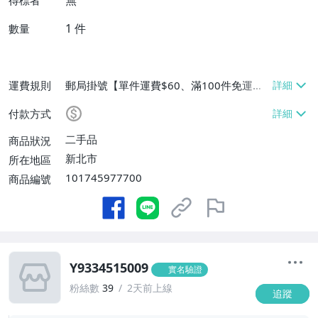
無
得標者
1
件
數量
運費規則
郵局掛號【單件運費$60、滿100件免運
費】
付款方式
二手品
商品狀況
新北市
所在地區
101745977700
商品編號
Y9334515009
實名驗證
粉絲數
39
2天前上線
追蹤
-