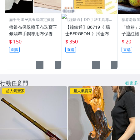
滿千免運 ❤真玉緣鑑定儀器
【鐘錶通】DIY手錶工具專業
糖巷老銀
賣場
議價。
擦銀布保翠擦玉布珠寶玉
【鐘錶通】B6719《 瑞
「糖巷」
佩翡翠手鐲專用布保養布
士BERGEON 》拭金布/K
子退紅裙
瑪瑙銀飾擦拭布養玉盤玉
金布/金屬亮潔布/古董錶
珠
$ 150
$ 350
$ 20
鑽石水晶古董擦玉布珠寶
清潔布├手錶保養/飾品
直購
直購
直購
翡翠玉器清潔護理保養拋
保養┤
光專用
行動任意門
看更多
超人氣賣家
超人氣賣家