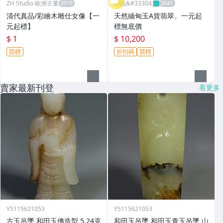
ZH Studio 歐洲古董
昕品&#33304;
清代真品/彩繪木雕仕女像【一
天然緬甸玉A貨翡翠、一元起
元起標】
標無底價
$ 1
$ 10,200
競標
折扣碼
競標
賣家最新刊登
看更多
Y5115621053
Y5115621053
古玉吊墜 和田玉佛造型 5.24克
和田玉吊墜 和田玉青玉吊墜 山