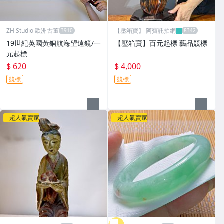
ZH Studio 歐洲古董
【壓箱寶】 阿寶託拍網
19世紀英國黃銅航海望遠鏡/一
【壓箱寶】百元起標 藝品競標
元起標
$ 620
$ 4,000
競標
競標
超人氣賣家
超人氣賣家