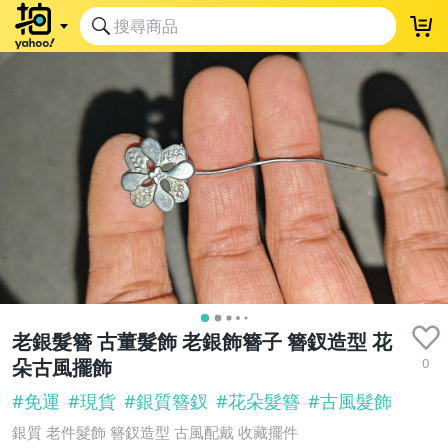
老銀髮簪 古董髮飾 老銀飾簪子 簪釵造型 花
0
朵古風擺飾
#
免運
#
現貨
#
銀質簪釵
#
花朵髮簪
#
古風髮飾
銀質 老件髮飾 簪釵造型 古風配戴 收藏擺件