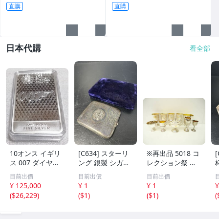
直購
直購
日本代購
看全部
10オンス イギリ
[C634] スターリ
※再出品 5018 コ
ス 007 ダイヤモ
ング 銀製 シガレ
レクション祭 銀
ンドは永遠に 純
ットケース 118g
製 Silver 刻印 ト
目前出價
目前出價
目前出價
銀 バー
アンティーク シ
ロフィー 8点 691
¥ 125,000
¥ 1
¥ 1
¥
ルバー ヴィンテ
g 無刻印 2点
(
$26,229
)
(
$1
)
(
$1
)
(
ージ レトロ ケー
ス 銀製品