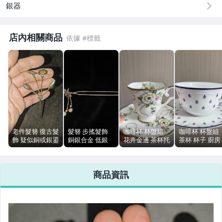
銀器
偶像、球員卡與郵幣
店內相關商品
女裝與服飾配件
男性精品與服飾
手錶與飾品配件
女包精品與女鞋
運動、戶外與休閒
老件髮簪 復古髮
髮簪 步搖髮飾
咖啡杯 杯盤組
咖啡杯 杯盤組
飾 疑似銅或銀鎏
銅銀合金 低銀
花卉金邊 茶杯托
茶杯 杯子 廚房
金 金屬器具 陳
日回 輕微使用痕
盤 下午茶餐具
餐具 居家餐具
列擺飾
跡
商品資訊