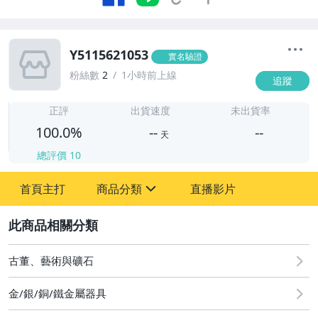
Y5115621053
實名驗證
粉絲數
2
1小時前上線
追蹤
-
-
正評
出貨速度
未出貨率
100.0%
--
--
天
總評價
10
-
首頁主打
商品分類
直播影片
-
sign
圖書/影音/文具
2
古董、藝術與礦石
古董、藝術與礦石
居家、家具與園藝
金/銀/銅/鐵金屬器具
玩具、模型與公仔