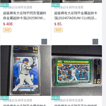
收藏品
收藏品
買到賺必漲.郵寄免運費
買到賺必漲.郵寄免運費
超級稀有大谷翔平閃亮電腦特
超級稀有大谷翔平金屬超帥卡
殊金屬超帥卡漲(2025BOWMA
漲(2024STADIUM CLUB)頂級
N BEST)頂級黑金雷射標tBS10
黑金雷射標tBS10級鑑定卡品
$ 408
$ 85
級鑑定卡品號3295
號3294
競標
競標
收藏品
收藏品
買到賺必漲.郵寄免運費
買到賺必漲.郵寄免運費
超級稀有大谷翔平金屬超帥卡
超級稀有大谷翔平高比例綠版