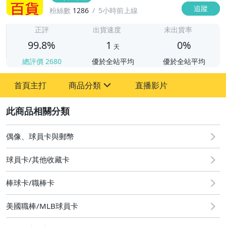
追蹤
粉絲數
1286
5小時前上線
1
正評
出貨速度
未出貨率
99.8%
1
0%
天
總評價
2680
優於全站平均
優於全站平均
首頁主打
商品分類
直播影片
sign
2
偶像、球員卡與郵幣
偶像、球員卡與郵幣
球員卡/其他收藏卡
棒球卡/職棒卡
美國職棒/MLB球員卡