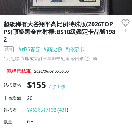
收藏品
超級稀有大谷翔平高比例特殊版(2026TOP
1
PS)頂級黑金雷射標tBS10級鑑定卡品號198
2
#
tBS鑑定
#
高比例
#
鑑定卡
競標
1元起標.立即成立訂單享郵寄免運.今日限定活動.
競標已結束
2026/06/08 00:56:00
$155
結標價格
7
次出價
20
出價增額
Y4636517132
(
431
)
得標者
0
件
數量