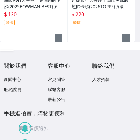
漲(2025BOWMAN BEST)頂級
超帥卡漲(2026TOPPS)頂級黑
黑金雷射標tBS10級鑑定卡品
金雷射標tBS10級鑑定卡品號3
$ 120
$ 220
號3293
292
競標
競標
關於我們
客服中心
聯絡我們
新聞中心
常見問答
人才招募
服務說明
聯絡客服
最新公告
手機逛拍賣，購物更便利
商品降價通知