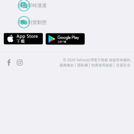
買賣即時溝通
商品到貨動態
APP Store
Google Play
facebook
Instagram
©
2026
Yahoo台灣電子商務 保留所有權利
服務條款
隱私權
拍賣使用規範
交易安全