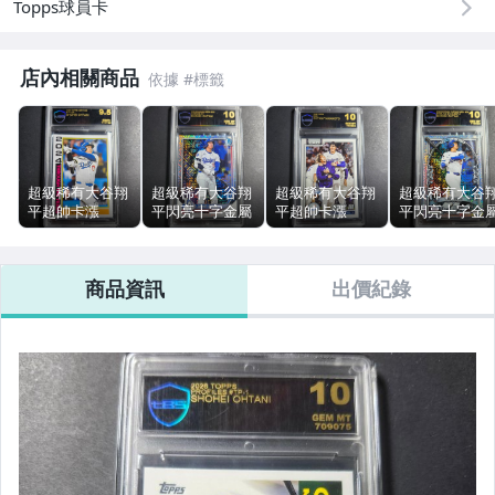
Topps球員卡
店內相關商品
超級稀有大谷翔
超級稀有大谷翔
超級稀有大谷翔
超級稀有大谷
平超帥卡漲
平閃亮十字金屬
平超帥卡漲
平閃亮十字金
(2025TOPPS)頂
超帥卡漲
(2026TOPPS)頂
超帥卡漲
級黑金雷射標
(2025BOWMAN
級黑金雷射標
(2026BOWMA
tBS9.5級鑑定卡
CHROME)頂級
tBS10級鑑定卡
CHROME)頂級
商品資訊
出價紀錄
品號3290
黑金雷射標
品號3130
黑金雷射標
tBS10級鑑定卡
tBS10級鑑定卡
品號3145
品號3143