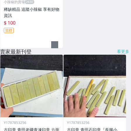
小辣椒的賣場
稀缺精品 追蹤小辣椒 享有好物
資訊
$ 100
競標
賣家最新刊登
看更多
Y1787853256
Y1787853256
古印章 青田老礦青凍印章 六面
古印章 青田石印章『長腿小