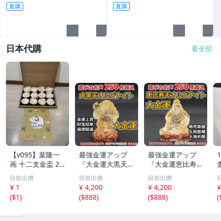
直購
直購
日本代購
看全部
【v095】葉隆一
最強金運アップ
最強金運アップ
画 十二支金盃 24
『大金運大黒天
『大金運恵比寿天
K GP 金メッキ 12
（だいこくてん）
（えびすてん）オ
目前出價
目前出價
目前出價
点セット 干支 色
オルゴナイト高4.
ルゴナイト高4.5c
¥ 1
¥ 4,200
¥ 4,200
¥
紙付き 縁起物 酒
5cm』財宝、福徳
m』【金運アップ
(
$1
)
(
$888
)
(
$888
)
(
器 共箱付 伝統工
開運の神様【金運
の招金堂】金運ア
芸 コレクション
アップの招金堂】
ップ置物 風水開
金運アップ即効性
運グッズお守り 1