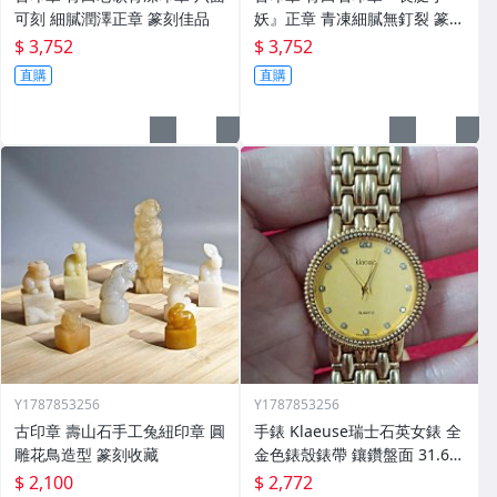
可刻 細膩潤澤正章 篆刻佳品
妖』正章 青凍細膩無釘裂 篆刻
用
$ 3,752
$ 3,752
直購
直購
Y1787853256
Y1787853256
古印章 壽山石手工兔紐印章 圓
手錶 Klaeuse瑞士石英女錶 全
雕花鳥造型 篆刻收藏
金色錶殼錶帶 鑲鑽盤面 31.6m
m
$ 2,100
$ 2,772