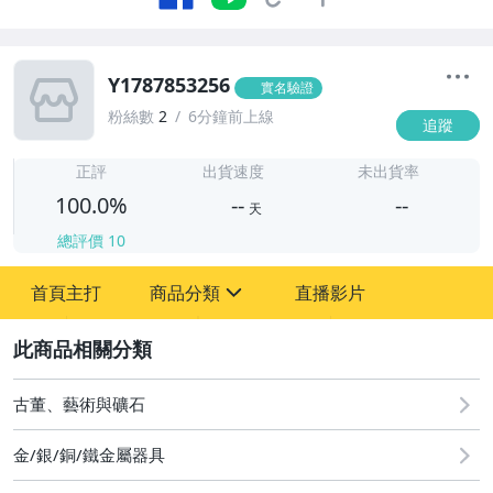
Y1787853256
實名驗證
粉絲數
2
6分鐘前上線
追蹤
-
-
正評
出貨速度
未出貨率
100.0%
--
--
天
總評價
10
-
首頁主打
商品分類
直播影片
-
sign
圖書/影音/文具
2
古董、藝術與礦石
古董、藝術與礦石
居家、家具與園藝
金/銀/銅/鐵金屬器具
玩具、模型與公仔