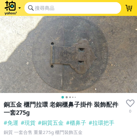
銅五金 櫃門拉環 老銅櫃鼻子掛件 裝飾配件
0
一套275g
#
免運
#
現貨
#
銅質五金
#
櫃鼻子
#
拉環把手
銅質 一套合售 重量275g 櫃門裝飾五金