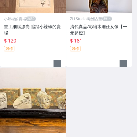
小辣椒的賣場
ZH Studio 歐洲古董
畫工細膩漂亮 追蹤小辣椒的賣
清代真品/彩繪木雕仕女像【一
場
元起標】
$ 120
$ 181
競標
競標