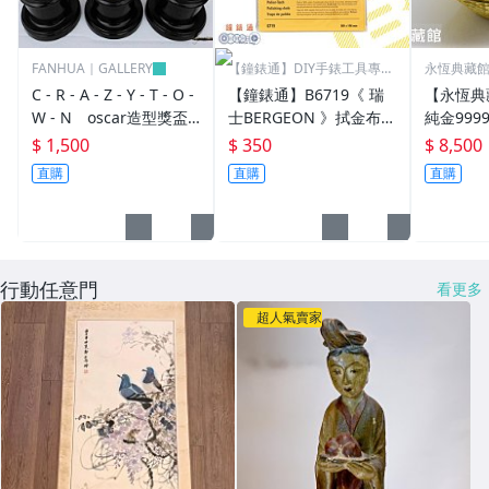
FANHUA｜GALLERY
【鐘錶通】DIY手錶工具專業
永恆典藏
賣場
C - R - A - Z - Y - T - O -
【鐘錶通】B6719《 瑞
【永恆典
W - N oscar造型獎盃
士BERGEON 》拭金布/K
純金999
奧斯卡小金人獎座擺件創
金布/金屬亮潔布/古董錶
50錢 下
$ 1,500
$ 350
$ 8,500
意交換禮物 尾牙活動 企
清潔布├手錶保養/飾品
禮 喝茶 
直購
直購
直購
業學校公司年終頒獎禮物
保養┤
獎座
行動任意門
看更多
超人氣賣家