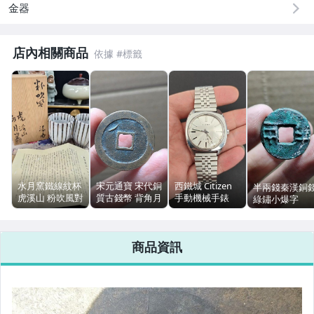
金器
男性精品與服飾
店內相關商品
偶像、球員卡與郵幣
女裝與服飾配件
手錶與飾品配件
女包精品與女鞋
運動、戶外與休閒
水月窯鐵線紋杯
宋元通寶 宋代銅
西鐵城 Citizen
半兩錢秦漢銅
虎溪山 粉吹風對
質古錢幣 背角月
手動機械手錶
綠鏽小爆字
杯 荒川豐藏 日
平整聲好
21鑽 36mm 銀
本人間國寶 茶具
色 復古男錶
商品資訊