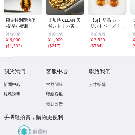
限定特別即決価
非加熱 CLEAN 天
【SJ】新品 シト
格!早い者勝
然シトリン(黄水
リントパーズ 1.4
ち！】高級宝飾品
晶) 12.7x9.0mm
4ct 4ps ジュエリ
目前出價
目前出價
目前出價
用ルース 色の濃
3.32カラット
ールース AED702
¥ 6,000
¥ 1,000
¥ 3,520
¥
い透明度抜群のシ
(
$1,302
)
(
$217
)
(
$764
)
(
トリントパーズ極
上ルース5.5ct
關於我們
客服中心
聯絡我們
新聞中心
常見問答
人才招募
服務說明
聯絡客服
最新公告
手機逛拍賣，購物更便利
商品降價通知