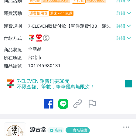
商品活動
折扣碼
滿30000享95折
折扣碼
滿800折60
運費活動
運費抵用券
週末7-11免運
運費規則
7-ELEVEN取貨付款【單件運費$38、滿5件
或消費滿$1298免運費】、7-ELEVEN取貨
付款方式
不付款【免運費】、萊爾富取貨付款【單件
運費$60、滿5件或消費滿$1298免運
全新品
商品狀況
費】、宅配/貨運【單件運費$120、滿5件
台北市
所在地區
或消費滿$1598免運費】
101745980131
商品編號
7-ELEVEN 運費只要
38
元
不限金額、筆數，筆筆優惠無限次！
源古堂
店鋪
實名驗證