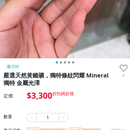
店鋪
嚴選天然黃鐵礦，獨特條紋閃耀 Mineral
0
獨特 金屬光澤
$3,300
定價
數量