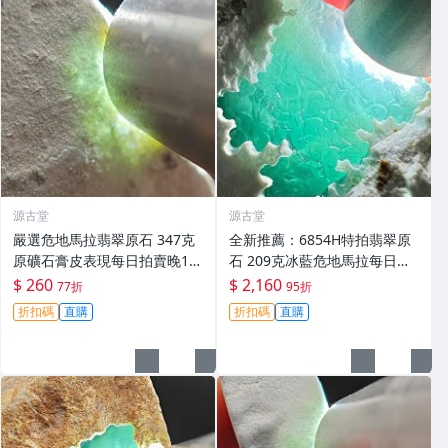
源古堂
源古堂
嚴選危地馬拉翡翠原石 347克
全新推薦：6854H特拍翡翠原
原礦石膏皮表現每日拍賣晚11
石 209克冰藍危地馬拉每日晚1
點截拍 現實拍賣成交 危地馬拉
1點截拍 冰藍翡翠危地馬拉原
$ 260
$ 2,160
77折
95折
翡翠原石 石膏皮
石 209克 玩石收藏
折扣碼
直購
折扣碼
直購