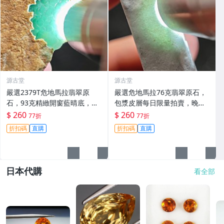
源古堂
源古堂
嚴選2379T危地馬拉翡翠原
嚴選危地馬拉76克翡翠原石，
石，93克精緻開窗藍晴底，每
包漿皮層每日限量拍賣，晚上1
日晚11點截標。真實拍賣，成
1點截標。真實成交保證，收藏
$ 260
$ 260
77折
77折
交保證。 危地馬拉 碧玉 翡翠
推薦。 危地馬拉 翡翠 原石
折扣碼
直購
折扣碼
直購
日本代購
看全部