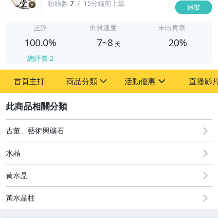
粉絲數
7
15分鐘前上線
追蹤
7
正評
出貨速度
未出貨率
100.0%
7~8
20%
天
總評價
2
首頁主打
商品分類
活動優惠
直播影
sign
sign
2
其它
[全店] 周年慶
[全店] 粉絲專享
古董、藝術與礦石
水晶
黃水晶
黃水晶柱