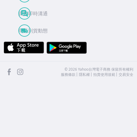
買賣即時溝通
商品到貨動態
APP Store
Google Play
facebook
Instagram
©
2026
Yahoo台灣電子商務 保留所有權利
服務條款
隱私權
拍賣使用規範
交易安全