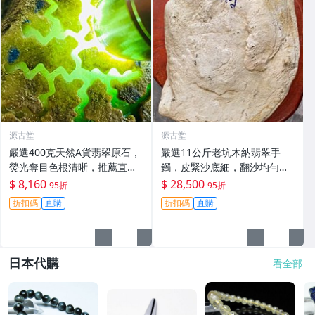
源古堂
源古堂
嚴選400克天然A貨翡翠原石，
嚴選11公斤老坑木納翡翠手
熒光奪目色根清晰，推薦直接
鐲，皮緊沙底細，翻沙均勻，
把玩與雕刻，支持私人訂制取
適合收藏家鐲#翡翠 手鐲 玉石
$ 8,160
$ 28,500
95折
95折
件 翡翠原石 天然A貨 熒光翡翠
折扣碼
直購
折扣碼
直購
日本代購
看全部