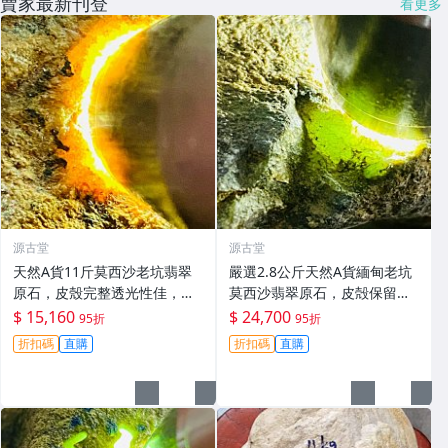
賣家最新刊登
看更多
源古堂
源古堂
天然A貨11斤莫西沙老坑翡翠
嚴選2.8公斤天然A貨緬甸老坑
原石，皮殼完整透光性佳，黃
莫西沙翡翠原石，皮殻保留自
霧美如冰裂，適合製作手鐲或
然熒光，適合雕刻手鐲或擺放
$ 15,160
$ 24,700
95折
95折
牌子。嚴選原石未動，保存完
品鑑。支持檢測，全國保真。
折扣碼
直購
折扣碼
直購
好。冰感強，種水優良。翡翠
莫西沙 翡翠 原石
玉石 翡翠原石 老