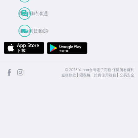
買賣即時溝通
商品到貨動態
APP Store
Google Play
facebook
Instagram
©
2026
Yahoo台灣電子商務 保留所有權利
服務條款
隱私權
拍賣使用規範
交易安全