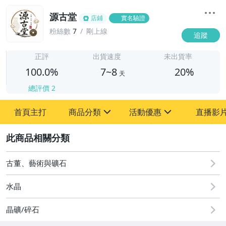
源古堂
店鋪
實名驗證
粉絲數
7
剛上線
追蹤
7
正評
出貨速度
未出貨率
100.0%
7~8
20%
天
總評價
2
首頁主打
商品分類
活動優惠
直播影
sign
sign
2
其它
[全店] 周年慶
[全店] 粉絲專享
古董、藝術與礦石
水晶
晶礦/碎石