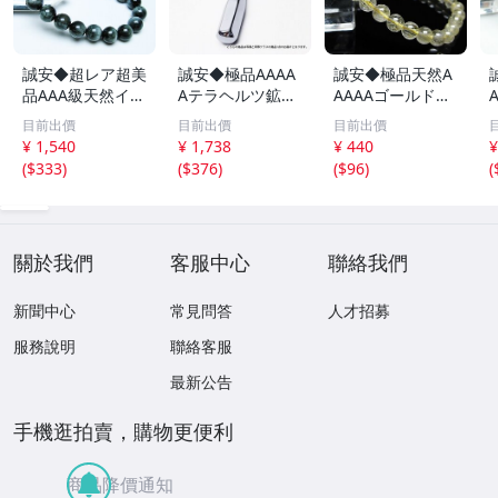
誠安◆超レア超美
誠安◆極品AAAA
誠安◆極品天然A
品AAA級天然イー
Aテラヘルツ鉱石
AAAAゴールドタ
グルアイブレスレ
マッサージ棒サイ
イチンルチルブレ
目前出價
目前出價
目前出價
ット 10mm [T15
ズ：小[T557-215
スレット 6mm [T
m
¥ 1,540
¥ 1,738
¥ 440
¥
6-6923]
1]
171-7937]
(
$333
)
(
$376
)
(
$96
)
(
關於我們
客服中心
聯絡我們
新聞中心
常見問答
人才招募
服務說明
聯絡客服
最新公告
手機逛拍賣，購物更便利
商品降價通知