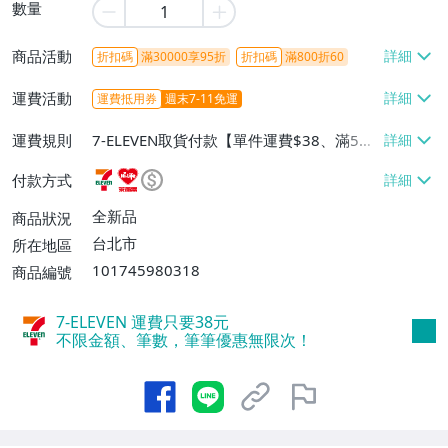
數量
商品活動
折扣碼
滿30000享95折
折扣碼
滿800折60
運費活動
運費抵用券
週末7-11免運
運費規則
7-ELEVEN取貨付款【單件運費$38、滿5件
或消費滿$1298免運費】、7-ELEVEN取貨
付款方式
不付款【免運費】、萊爾富取貨付款【單件
運費$60、滿5件或消費滿$1298免運
全新品
商品狀況
費】、宅配/貨運【單件運費$120、滿5件
台北市
所在地區
或消費滿$1598免運費】
101745980318
商品編號
7-ELEVEN 運費只要
38
元
不限金額、筆數，筆筆優惠無限次！