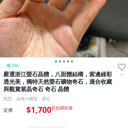
店鋪
嚴選浙江螢石晶體，八面體結構，紫邊綠彩
0
透光美，獨特天然螢石礦物奇石，適合收藏
與觀賞紫晶奇石 奇石 晶體
類型：晶塊/n種類：螢石
$1,700
定價