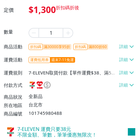
$1,300
定價
數量
商品活動
折扣碼
滿30000享95折
折扣碼
滿800折60
運費活動
運費抵用券
週末7-11免運
運費規則
7-ELEVEN取貨付款【單件運費$38、滿5件
或消費滿$1298免運費】、7-ELEVEN取貨
付款方式
不付款【免運費】、萊爾富取貨付款【單件
運費$60、滿5件或消費滿$1298免運
全新品
商品狀況
費】、宅配/貨運【單件運費$120、滿5件
台北市
所在地區
或消費滿$1598免運費】
101745980488
商品編號
7-ELEVEN 運費只要
38
元
不限金額、筆數，筆筆優惠無限次！