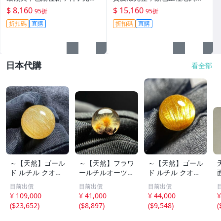
整，打燈更顯珍稀，空間寬闊
細，料子乾淨無裂，適合製作
$ 8,160
$ 15,160
95折
95折
適合打造手鐲或掛件，絕佳收
手鐲或掛件，收藏佳。黃翡 翡
折扣碼
直購
折扣碼
直購
藏選擇。 翡翠 翡翠原石 A貨翡
翠 原石
翠玉石
日本代購
看全部
～【天然】ゴール
～【天然】フラワ
～【天然】ゴール
ド ルチル クオー
ールチルオーツ
ド ルチル クオー
ツ 丸玉 18.2mm
丸玉 10.5mm 1.6
ツ 丸玉 13.7mm
目前出價
目前出價
目前出價
8.5g
g
3.7g
¥ 109,000
¥ 41,000
¥ 44,000
¥
(
$23,652
)
(
$8,897
)
(
$9,548
)
(