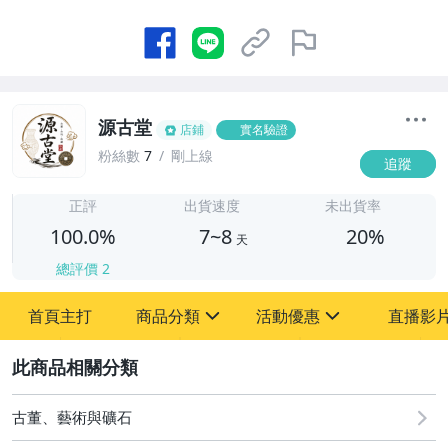
源古堂
店鋪
實名驗證
粉絲數
7
剛上線
追蹤
7
正評
出貨速度
未出貨率
100.0%
7~8
20%
天
總評價
2
首頁主打
商品分類
活動優惠
直播影
sign
sign
2
其它
[全店] 周年慶
[全店] 粉絲專享
古董、藝術與礦石