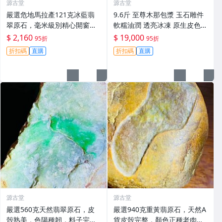
源古堂
源古堂
嚴選危地馬拉產121克冰藍翡
9.6斤 至尊木那包漿 玉石雕件
翠原石，毫米級別精心開窗展
軟糯油潤 透亮冰凍 原生皮色
現天然美韻。每日晚11點截
手工美專名貴石頭 正規嚴選 冬
$ 2,160
$ 19,000
95折
95折
拍，真實成交見證。冰裂翡翠
季推薦 翡翠 A貨 翡翠玉
折扣碼
直購
折扣碼
直購
原石 危地馬拉
源古堂
源古堂
嚴選560克天然翡翠原石，皮
嚴選940克重黃翡原石，天然A
殼熟美，色陽種韌，料子完
貨皮殼完整，顏色正種老肉