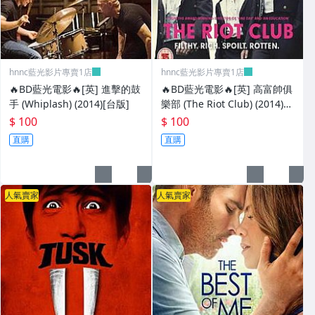
hnnc藍光影片專賣1店
hnnc藍光影片專賣1店
🔥BD藍光電影🔥[英] 進擊的鼓
🔥BD藍光電影🔥[英] 高富帥俱
手 (Whiplash) (2014)[台版]
樂部 (The Riot Club) (2014)
[台版字幕]
$ 100
$ 100
直購
直購
人氣賣家
人氣賣家