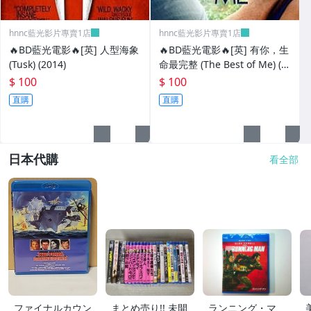
hnnc藍光影片專賣1店
hnnc藍光影片專賣1店
🔥BD藍光電影🔥[英] 人型海象
🔥BD藍光電影🔥[英] 有你，生
(Tusk) (2014)
命最完整 (The Best of Me) (2
014)[台版字幕]
$ 100
$ 100
直購
直購
日本代購
看全部
ファイナルカウン
まとめ売り!! 未開
ランニング・マ