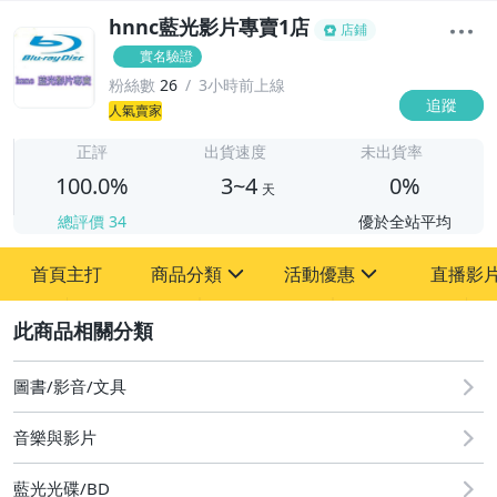
hnnc藍光影片專賣1店
店鋪
實名驗證
粉絲數
26
3小時前上線
追蹤
3
人氣賣家
正評
出貨速度
未出貨率
100.0%
3~4
0%
天
總評價
34
優於全站平均
首頁主打
商品分類
活動優惠
直播影
sign
sign
2
滿額折扣
圖書/影音/文具
BD25藍光歐美電影
音樂與影片
BD25藍光韓國電影
藍光光碟/BD
BD25藍光日本電影