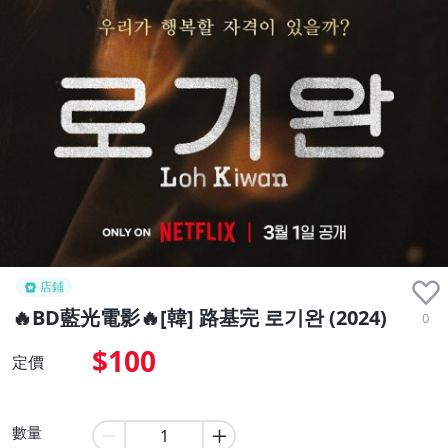
店鋪
🔥BD藍光電影🔥[韓] 路基完 로기완 (2024)
0
$100
定價
數量