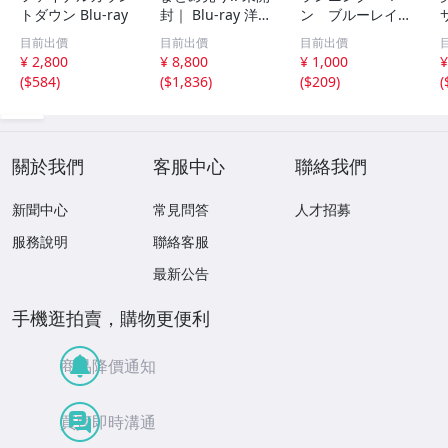
トダウン Blu-ray
封｜ Blu-ray 洋画
ン ブルーレイ
まとめて23本セ
＋ ＤＶＤ セット
目前出價
目前出價
目前出價
ット!! プラトー
グレン・パウエル
¥ 2,800
¥ 8,800
¥ 1,000
¥
ン/オデッセイ/ボ
エドガー・ライト
(
$584
)
(
$1,836
)
(
$209
)
(
ヘミアン・ラプソ
ディ/フューリー/
スパイダーマン3/
他
關於我們
客服中心
聯絡我們
新聞中心
常見問答
人才招募
服務說明
聯絡客服
最新公告
手機逛拍賣，購物更便利
商品降價通知
買賣即時溝通