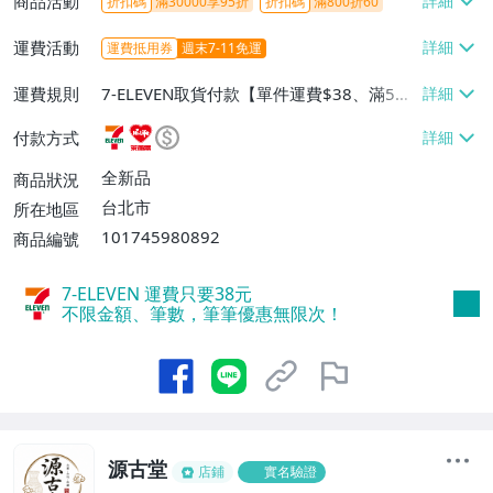
商品活動
折扣碼
滿30000享95折
折扣碼
滿800折60
運費活動
運費抵用券
週末7-11免運
運費規則
7-ELEVEN取貨付款【單件運費$38、滿5件
或消費滿$1298免運費】、7-ELEVEN取貨
付款方式
不付款【免運費】、萊爾富取貨付款【單件
運費$60、滿5件或消費滿$1298免運
全新品
商品狀況
費】、宅配/貨運【單件運費$120、滿5件
台北市
所在地區
或消費滿$1598免運費】
101745980892
商品編號
7-ELEVEN 運費只要
38
元
不限金額、筆數，筆筆優惠無限次！
源古堂
店鋪
實名驗證