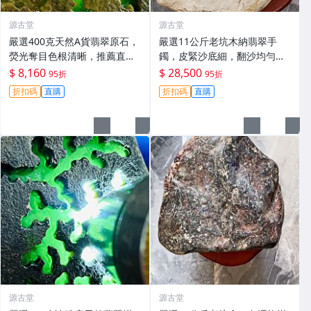
源古堂
源古堂
嚴選400克天然A貨翡翠原石，
嚴選11公斤老坑木納翡翠手
熒光奪目色根清晰，推薦直接
鐲，皮緊沙底細，翻沙均勻，
把玩與雕刻，支持私人訂制取
適合收藏家鐲#翡翠 手鐲 玉石
$ 8,160
$ 28,500
95折
95折
件 翡翠原石 天然A貨 熒光翡翠
折扣碼
直購
折扣碼
直購
源古堂
源古堂