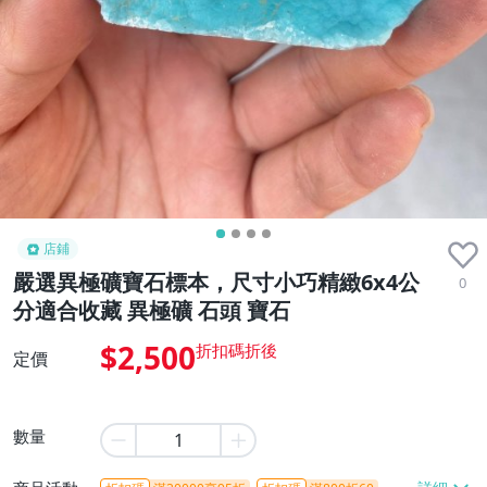
店鋪
嚴選異極礦寶石標本，尺寸小巧精緻6x4公
0
分適合收藏 異極礦 石頭 寶石
$2,500
定價
數量