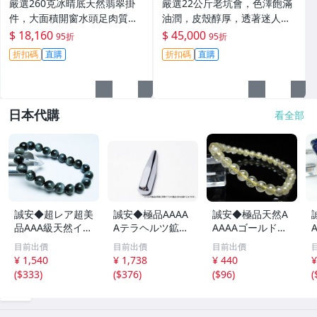
嚴選260克冰晴底天然翡翠掛
嚴選22公斤老坑會，色澤飽滿
件，大面積開窗水頭足肉質
油潤，皮殼醇厚，透著迷人的
細，適合收藏與佩戴 #翡翠 #
黃霧光澤 翡翠 A貨 玉石
$ 18,160
$ 45,000
95折
95折
天然翡翠 #A貨翡翠玉石
折扣碼
直購
折扣碼
直購
日本代購
看全部
誠安◆超レア超美
誠安◆極品AAAA
誠安◆極品天然A
品AAA級天然イー
Aテラヘルツ鉱石
AAAAゴールドタ
グルアイブレスレ
マッサージ棒サイ
イチンルチルブレ
目前出價
目前出價
目前出價
ット 10mm [T15
ズ：小[T557-215
スレット 6mm [T
m
¥ 1,540
¥ 1,738
¥ 440
¥
6-6923]
1]
171-7937]
(
$333
)
(
$376
)
(
$96
)
(