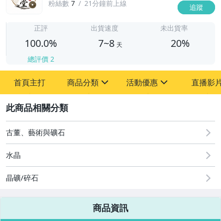
粉絲數
7
21分鐘前上線
追蹤
7
正評
出貨速度
未出貨率
100.0%
7~8
20%
天
總評價
2
首頁主打
商品分類
活動優惠
直播影
sign
sign
2
其它
[全店] 周年慶
[全店] 粉絲專享
古董、藝術與礦石
水晶
晶礦/碎石
商品資訊