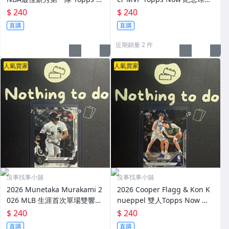
ow 紀念球員卡
卡
$ 240
$ 240
直購
直購
近期銷量 2 件
人氣賣家
人氣賣家
沒事找事小舖
沒事找事小舖
2026 Munetaka Murakami 2
2026 Cooper Flagg & Kon K
026 MLB 生涯首次單場雙響砲
nueppel 雙人Topps Now 紀
Topps Now 紀念球員卡
念球員卡
$ 240
$ 240
直購
直購