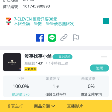
101745980893
商品編號
7-ELEVEN 運費只要
38
元
不限金額、筆數，筆筆優惠無限次！
沒事找事小舖
實名驗證
粉絲數
1431
1小時前上線
追蹤
人氣賣家
1
正評
出貨速度
未出貨率
100.0%
1
0%
天
總評價
370
優於全站平均
優於全站平均
首頁主打
商品分類
直播影片
sign