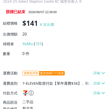
2024-25 Select Stephon Castle RC 城堡哥新人卡
競標已結束
2026/06/07 22:30:00
$141
結標價格
8
次出價
20
出價增額
YoMo
(
101
)
得標者
0
件
數量
運費活動
運費抵用券
驚喜加碼7-11免運
運費規則
7-ELEVEN取貨付款【單件運費$38】、郵局
掛號【單件運費$60】
付款方式
二手品
商品狀況
新北市
所在地區