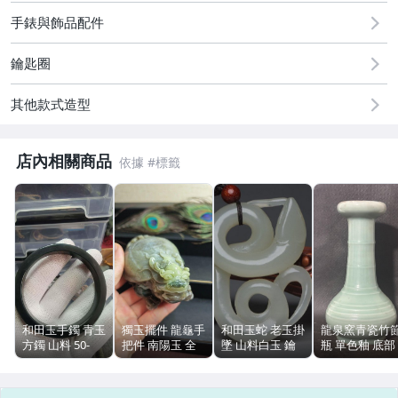
古董、藝術與礦石
手錶與飾品配件
居家、家具與園藝
鑰匙圈
男性精品與服飾
其他款式造型
偶像、球員卡與郵幣
店內相關商品
手錶與飾品配件
和田玉手鐲 青玉
獨玉擺件 龍龜手
和田玉蛇 老玉掛
龍泉窯青瓷竹
方鐲 山料 50-
把件 南陽玉 全
墜 山料白玉 鑰
瓶 單色釉 底部
100g 寬1cm
新 99x71.8mm
匙圈 6.3cm 39g
開片 衝線 磨損
附證書
雕工
汙漬 瓷器標本