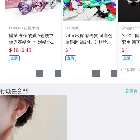
LOVERQ 婚禮小物
O.S商城
探索者戶
樂芙 永恆的愛 5色鑽戒
24hr出貨 有現貨 可選色
G-002 圓
鑰匙圈禮盒 ＊ 婚禮小物
鑰匙牌 鑰匙扣 分類牌鎖
配件 圓
二次進場 工商禮贈品 戒
匙 分類牌 塑膠鑰匙牌 鑰
鑰匙圈 
$ 18
~
$ 49
$ 1
$ 1
指鑰匙圈 鑽石鑰匙扣 大
匙扣 號碼牌 分類牌 標記
單個鑰匙
直購
直購
直購
鑽戒 送客禮 活動贈品
鑰匙吊牌 掛牌
近期銷量 2
行動任意門
看更多