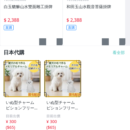
白玉貔貅山水雙面雕工掛牌
和田玉山水觀音菩薩掛牌
$ 2,388
$ 2,388
直購
直購
日本代購
看全部
いぬ型チャーム
いぬ型チャーム
ビションフリーゼ
ビションフリーゼ
アクセサリー キ
アクセサリー キ
目前出價
目前出價
ーホルダー ペア
ーホルダー ペア
¥ 300
¥ 300
思い出
思い出
(
$65
)
(
$65
)