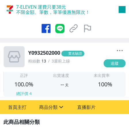
7-ELEVEN 運費只要
38
元
不限金額、筆數，筆筆優惠無限次！
Y0932502000
實名驗證
粉絲數
13
3週前上線
追蹤
-
-
正評
出貨速度
未出貨率
100.0%
--
100%
天
總評價
4
首頁主打
商品分類
直播影片
sign
圖書/影音/文具
2