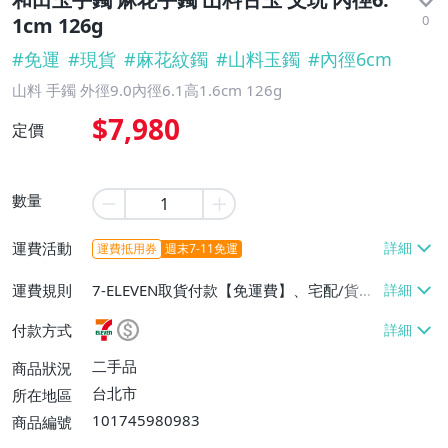
0
1cm 126g
#
免運
#
現貨
#
麻花紋鐲
#
山料玉鐲
#
內徑6cm
山料 手鐲 外徑9.0內徑6.1高1.6cm 126g
$7,980
定價
數量
運費活動
運費抵用券
週末7-11免運
運費規則
7-ELEVEN取貨付款【免運費】、宅配/貨運
【免運費】
付款方式
二手品
商品狀況
台北市
所在地區
101745980983
商品編號