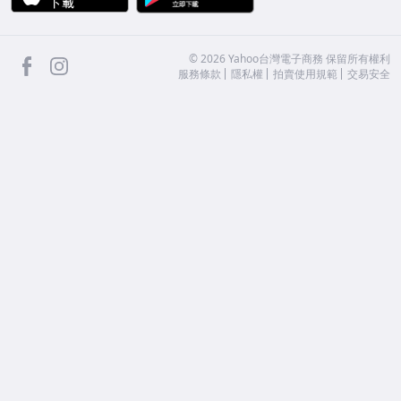
facebook
Instagram
©
2026
Yahoo台灣電子商務 保留所有權利
服務條款
隱私權
拍賣使用規範
交易安全