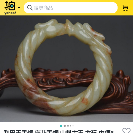
和田玉手鐲 麻花手鐲 山料古玉 文玩 內徑6.