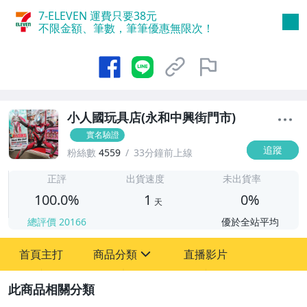
7-ELEVEN 運費只要
38
元
不限金額、筆數，筆筆優惠無限次！
小人國玩具店(永和中興街門市)
實名驗證
追蹤
粉絲數
4559
33分鐘前上線
1
正評
出貨速度
未出貨率
100.0%
1
0%
天
總評價
20166
優於全站平均
首頁主打
商品分類
直播影片
sign
2
玩具、模型與公仔