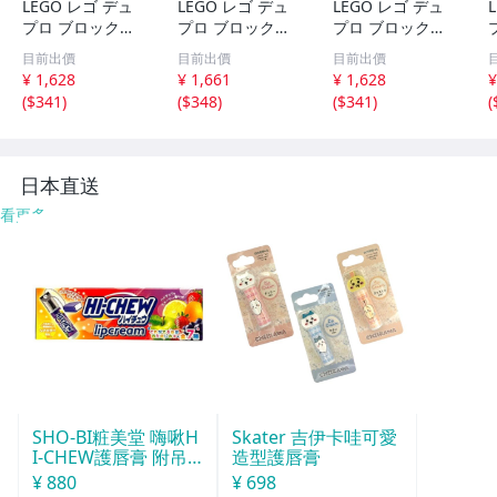
LEGO レゴ デュ
LEGO レゴ デュ
LEGO レゴ デュ
プロ ブロックラ
プロ ブロックラ
プロ ブロックラ
ボ 互換 基礎板 L
ボ 互換 基礎板 L
ボ 互換 基礎板 L
目前出價
目前出價
目前出價
サイズ 2枚セット
サイズ 2枚セット
サイズ 2枚セット
¥ 1,628
¥ 1,661
¥ 1,628
¥
ベース プレート
ベース プレート
ベース プレート
(
$341
)
(
$348
)
(
$341
)
(
基本 板 基礎 土台
基本 板 基礎 土台
基本 板 基礎 土台
基盤 知育玩具
基盤 知育玩具
基盤 知育玩具
日本直送
看更多
SHO-BI粧美堂 嗨啾H
Skater 吉伊卡哇可愛
I-CHEW護唇膏 附吊
造型護唇膏
飾(款式隨機)
¥ 880
¥ 698