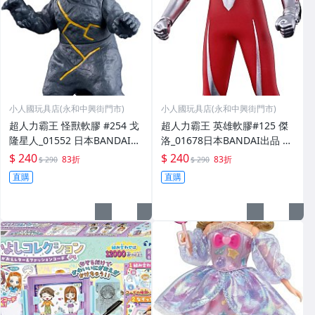
小人國玩具店(永和中興街門市)
小人國玩具店(永和中興街門市)
超人力霸王 怪獸軟膠 #254 戈
超人力霸王 英雄軟膠#125 傑
隆星人_01552 日本BANDAI出
洛_01678日本BANDAI出品 永
品 永和小人國玩具店
和小人國玩具店
$ 240
$ 240
83折
83折
$ 290
$ 290
直購
直購