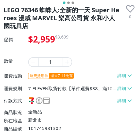
LEGO 76346 蜘蛛人:全新的一天 Super He
0
roes 漫威 MARVEL 樂高公司貨 永和小人
國玩具店
$2,959
$3,699
促銷
數量
運費活動
運費抵用券
週末7-11免運
運費規則
7-ELEVEN取貨付款【單件運費$38、滿100
件或消費滿$100000免運費】、宅配/貨運
付款方式
【單件運費$100、滿100件或消費滿$1000
00免運費】
全新品
商品狀況
新北市
所在地區
101745981302
商品編號