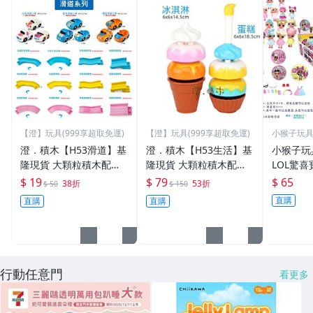
【澄】玩具(999享超取免運)
【澄】玩具(999享超取免運)
小猴子玩具鋪
澄．積木【H53滑道】基
澄．積木【H53生活】基
小猴子玩
隆現貨 大顆粒積木配件
隆現貨 大顆粒積木配件
LOL驚
相容得寶樂高 美高積木
相容得寶樂高 美高積木
貝蛋 都有
$ 19
$ 79
$ 65
38折
53折
$ 50
$ 150
德寶兼容 滑道小車 賽車
德寶兼容 冰淇淋 蛋糕 組
特價:65
直購
直購
直購
旋轉 滑道 競速 滑道球
合
行動任意門
看更多