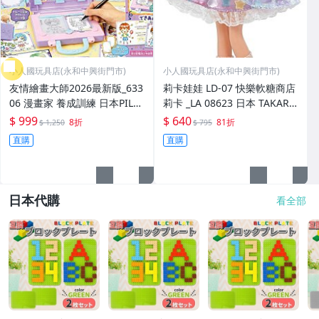
小人國玩具店(永和中興街門市)
小人國玩具店(永和中興街門市)
友情繪畫大師2026最新版_633
莉卡娃娃 LD-07 快樂軟糖商店
06 漫畫家 養成訓練 日本PILO
莉卡 _LA 08623 日本 TAKARA
T出品 永和小人國玩具店
TOMY 出品 永和小人國玩具店
$ 999
$ 640
8折
81折
$ 1,250
$ 795
直購
直購
日本代購
看全部