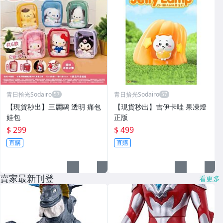
青日拾光Sodairo
青日拾光Sodairo
⁠【現貨秒出】三麗鷗 透明 痛包
⁠【現貨秒出】吉伊卡哇 果凍燈
娃包
正版
$ 299
$ 499
直購
直購
賣家最新刊登
看更多