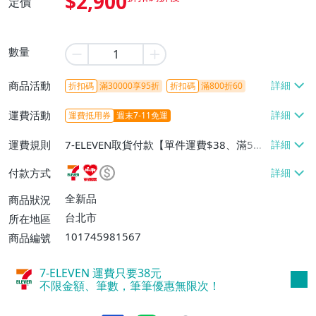
$2,900
定價
數量
商品活動
折扣碼
滿30000享95折
折扣碼
滿800折60
運費活動
運費抵用券
週末7-11免運
運費規則
7-ELEVEN取貨付款【單件運費$38、滿5件
或消費滿$1298免運費】、7-ELEVEN取貨
付款方式
不付款【免運費】、萊爾富取貨付款【單件
運費$60、滿5件或消費滿$1298免運
全新品
商品狀況
費】、宅配/貨運【單件運費$120、滿5件
台北市
所在地區
或消費滿$1598免運費】
101745981567
商品編號
7-ELEVEN 運費只要
38
元
不限金額、筆數，筆筆優惠無限次！