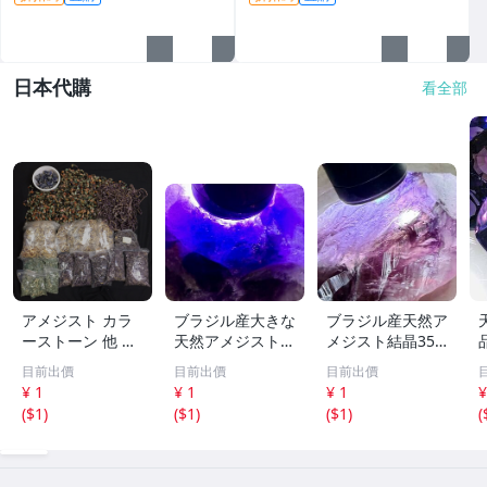
貨翡翠
日本代購
看全部
アメジスト カラ
ブラジル産大きな
ブラジル産天然ア
ーストーン 他 色
天然アメジスト結
メジスト結晶355
石 アクセサリー
晶571g［紫水
g［紫水晶］1本
目前出價
目前出價
目前出價
パーツ 等 部品 大
晶］結晶^ ^綺麗^
剣^ ^綺麗
¥ 1
¥ 1
¥ 1
¥
量 総重量約23kg
^色が濃い^ ^
t
(
$1
)
(
$1
)
(
$1
)
(
まとめ セット