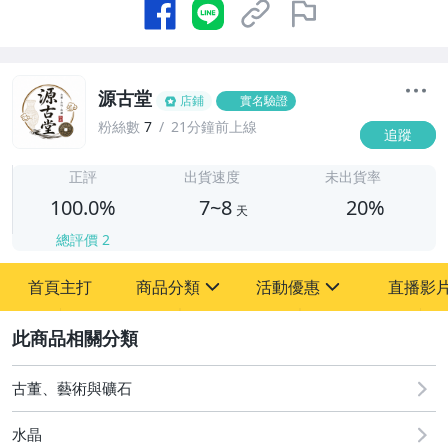
源古堂
店鋪
實名驗證
粉絲數
7
21分鐘前上線
追蹤
7
正評
出貨速度
未出貨率
100.0%
7~8
20%
天
總評價
2
首頁主打
商品分類
活動優惠
直播影
sign
sign
2
其它
[全店] 周年慶
[全店] 粉絲專享
古董、藝術與礦石
水晶