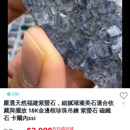
店鋪
嚴選天然福建紫螢石，細膩璀璨美石適合收
0
藏與擺放 18K金邊框珍珠吊鍊 紫螢石 磁鐵
石 卡爾內ssi