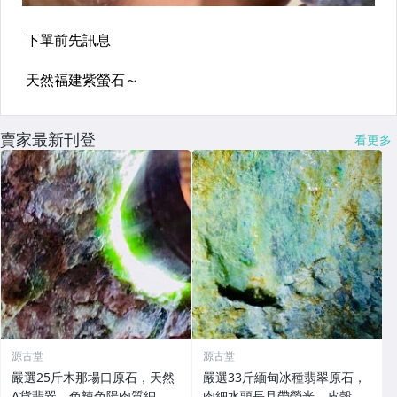
賣家最新刊登
看更多
源古堂
源古堂
嚴選25斤木那場口原石，天然
嚴選33斤緬甸冰種翡翠原石，
A貨翡翠，色辣色陽肉質細
肉細水頭長且帶熒光，皮殼老