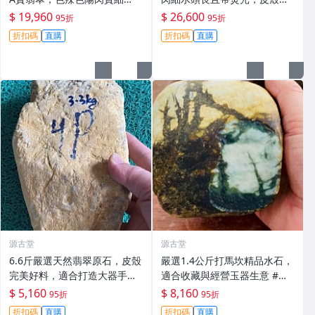
膩，適合雕刻手鏈與掛件 #翡
辣適合大件雕刻。天然A貨支
$ 19,960
$ 26,600
95折
95折
翠 #天然翡翠 #A貨翡翠玉石
持檢測，免費開窗切料。 冰種
折扣碼
直購
折扣碼
直購
翡翠 原石
源古堂
源古堂
6.6斤嚴選天然翡翠原石，皮殼
嚴選1.4公斤打馬坎精品水石，
完美好料，適合打造大器手鐲
適合收藏與經營玉器生意 #翡
或吊牌，支持專業加工。A貨
翠 #天然翡翠 #A貨翡翠玉石
$ 5,160
$ 8,160
95折
95折
保證品質優。翡翠 翡翠原石 A
折扣碼
直購
折扣碼
直購