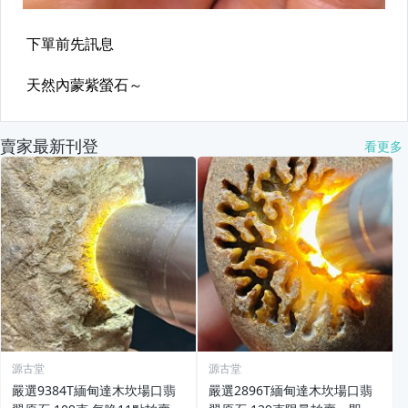
賣家最新刊登
看更多
源古堂
源古堂
嚴選9384T緬甸達木坎場口翡
嚴選2896T緬甸達木坎場口翡