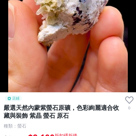
店鋪
嚴選天然內蒙紫螢石原礦，色彩絢麗適合收
0
藏與裝飾 紫晶 螢石 原石
種類：螢石