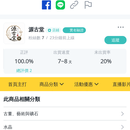
源古堂
店鋪
實名驗證
粉絲數
7
23分鐘前上線
追蹤
7
正評
出貨速度
未出貨率
100.0%
7~8
20%
天
總評價
2
首頁主打
商品分類
活動優惠
直播影
sign
sign
2
其它
[全店] 周年慶
[全店] 粉絲專享
古董、藝術與礦石
水晶