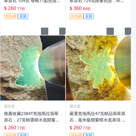
翠原石 109克 每晚11點拍賣
翠原石 129克限量拍賣，即晚1
截單 公認公平真實成交 泰國達
1點截標，真摯販售直擊心坎。
$ 260
$ 360
77折
84折
木坎翡翠 原石 翡翠
翡翠原石 拍賣 翡翠玉石
折扣碼
直購
折扣碼
直購
源古堂
源古堂
推薦收藏2384T危地馬拉翡翠
嚴選危地馬拉47克精品翡翠原
原石，27克精選晴水底開窗美
石，毫米級開窗晴水底表現 翡
石，每日晚11點截標，真實成
翠原石 危地馬拉 經典切片
$ 260
$ 260
77折
77折
交。危地馬拉 翡翠原石 晴水底
折扣碼
直購
折扣碼
直購