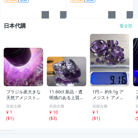
日本代購
看全部
ブラジル産大きな
11.60ct 新品・透
1円～ 約9.1g ア
天然アメジスト結
明感のある上質な
メジスト アメシ
晶895g［紫水
天然アメシスト原
スト ルース ビー
目前出價
目前出價
目前出價
晶］1本剣^ ^綺麗
石 ブラジル産
ズ おまとめ セッ
¥ 1
¥ 10
¥ 1
¥
ト 宝石 色石 ルー
(
$1
)
(
$3
)
(
$1
)
(
ス ジュエリー 外
し石 0808⑧