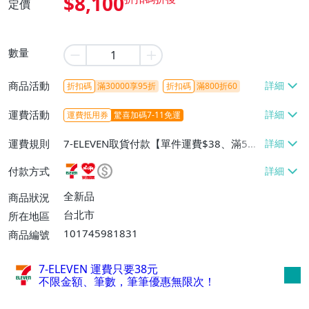
$8,100
定價
數量
商品活動
折扣碼
滿30000享95折
折扣碼
滿800折60
運費活動
運費抵用券
驚喜加碼7-11免運
運費規則
7-ELEVEN取貨付款【單件運費$38、滿5件
或消費滿$1298免運費】、7-ELEVEN取貨
付款方式
不付款【免運費】、萊爾富取貨付款【單件
運費$60、滿5件或消費滿$1298免運
全新品
商品狀況
費】、宅配/貨運【單件運費$120、滿5件
台北市
所在地區
或消費滿$1598免運費】
101745981831
商品編號
7-ELEVEN 運費只要
38
元
不限金額、筆數，筆筆優惠無限次！