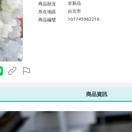
$1598免運費】
全新品
商品狀況
台北市
所在地區
101745982216
商品編號
7-ELEVEN 運費只要
38
元
不限金額、筆數，筆筆優惠無限次！
商品資訊