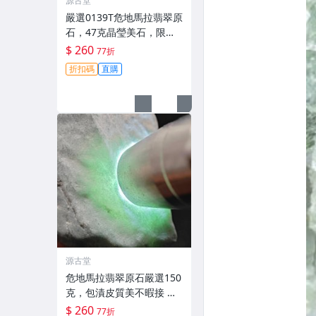
源古堂
嚴選0139T危地馬拉翡翠原
石，47克晶瑩美石，限量
上拍，今夜11點截標！真
$ 260
77折
實成交等你來。危地馬拉
折扣碼
直購
翡翠原石 拍賣
源古堂
危地馬拉翡翠原石嚴選150
克，包漬皮質美不暇接 每
日拍賣晚11點截標 真實成
$ 260
77折