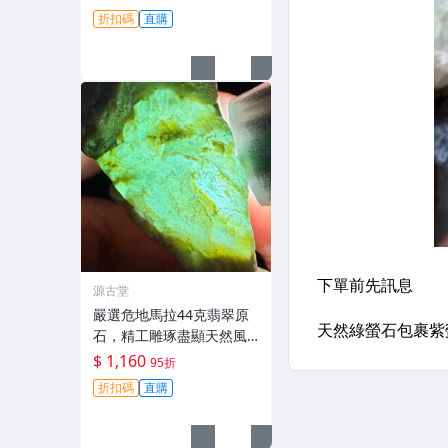
交 危地馬拉、翡翠原石、
折扣碼
直購
包漿皮
源古堂
嚴選危地馬拉44克翡翠原
石，精工雕琢盡顯天然風
采 每晚11點截標 日拍推薦
$ 1,160
95折
危地馬拉 翡翠原石 雕琢作
折扣碼
直購
品