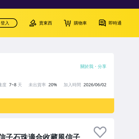
登入
賣東西
購物車
即時通
關於我
分享
速度
7~8
天
未出貨率
20%
加入時間
2026/06/02
信子石珠適合收藏風信子