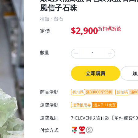
風信子石珠
種類：螢石
$2,900
定價
數量
立即購買
加
商品活動
折扣碼
滿30000享95折
折扣碼
滿80
運費活動
運費抵用券
週末7-11免運
運費規則
7-ELEVEN取貨付款【單件運費$
ELEVEN取貨不付款【免運費】
付款方式
或消費滿$1298免運費】、宅配