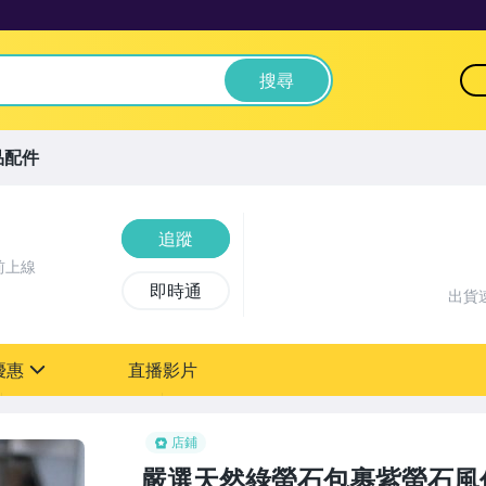
搜尋
品配件
追蹤
前上線
即時通
出貨
優惠
直播影片
sign
店鋪
嚴選天然綠螢石包裹紫螢石風