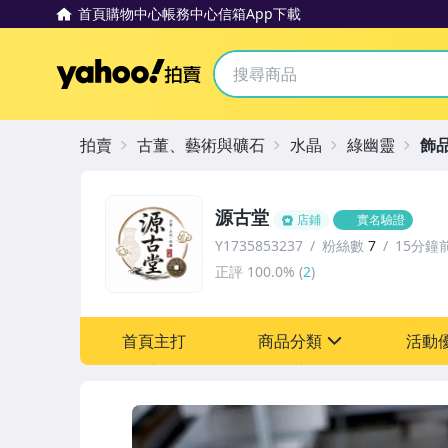
首頁
購物中心
帳務中心
信箱
App下載
Yahoo拍賣
拍賣
古董、藝術與礦石
水晶
綠幽靈
飾
源古堂
店鋪
實名驗證
Y1735853237
粉絲數
7
15分鐘
正評
100.0%
(
2
)
首頁主打
商品分類
活動
sign
其它
[全店] 周年慶
[全店] 粉絲專享