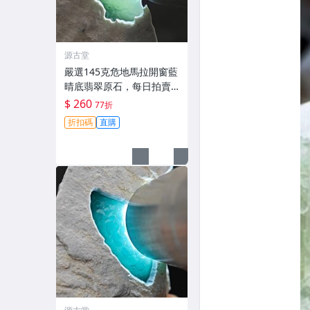
源古堂
嚴選145克危地馬拉開窗藍
晴底翡翠原石，每日拍賣
倒數計時，即刻競拍。危
$ 260
77折
地馬拉翡翠 擬價 藍色翡翠
折扣碼
直購
晶塊 夜拍截標十一點