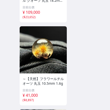
ル クオーツ 丸玉 18.2mm
8.5g
目前出價
¥ 109,000
(
$23,652
)
～【天然】フラワールチル
オーツ 丸玉 10.5mm 1.6g
目前出價
¥ 41,000
(
$8,897
)