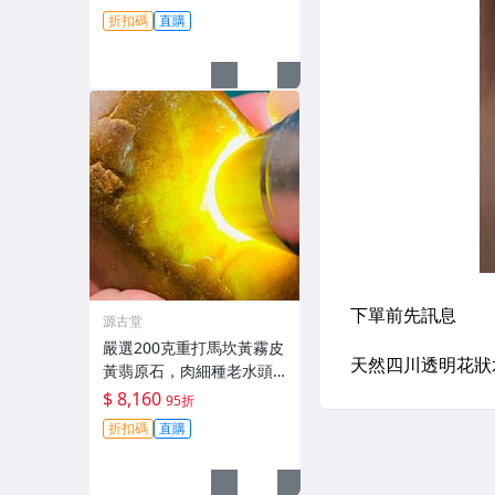
種 110克
折扣碼
直購
源古堂
嚴選200克重打馬坎黃霧皮
黃翡原石，肉細種老水頭
足，適合雕琢為手鐲/牌子/
$ 8,160
95折
把件，A貨翡翠原石#黃翡
折扣碼
直購
手鐲 玉石