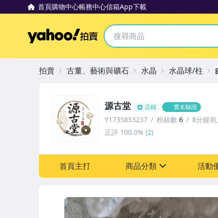
首頁
購物中心
帳務中心
信箱
App下載
Yahoo拍賣
拍賣
古董、藝術與礦石
水晶
水晶球/柱
源古堂
店鋪
實名驗證
Y1735853237
粉絲數
6
8分鐘前
正評
100.0%
(
2
)
首頁主打
商品分類
活動
sign
其它
[全店] 周年慶
[全店] 粉絲專享