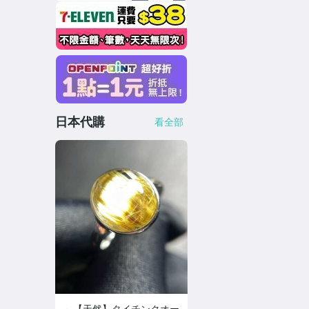
日本代購
看全部
～【天然】タイチンクオー