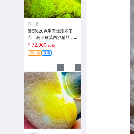
源古堂
嚴選620克重天然翡翠玉
石，高冰種莫西沙精品，
冰質足夠出色適合收藏。
$ 72,000
95折
高冰翡翠 翡翠原石 翡翠手
折扣碼
直購
札