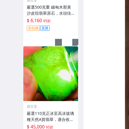
源古堂
嚴選500克重 緬甸木那黃
沙皮殻翡翠原石，水頭佳
種水化開，肉質細膩強壓
$ 6,160
95折
手感，皮殼完整，適合打
折扣碼
直購
造手鐲、把件及牌子，天
然A貨翡翠可收藏。手鐲
打造 把件
源古堂
嚴選110克正冰至高冰玻璃
種天然A貨翡翠，適合收藏
與把玩 天然A貨翡翠 玻璃
$ 45,000
95折