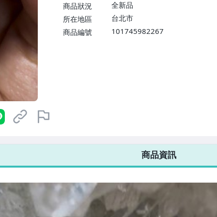
$1598免運費】
全新品
商品狀況
台北市
所在地區
101745982267
商品編號
7-ELEVEN 運費只要
38
元
不限金額、筆數，筆筆優惠無限次！
商品資訊