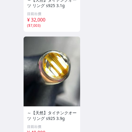
ツ リング s925 3.1g
目前出價
¥ 32,000
(
$7,003
)
～【天然】タイチンクオー
ツ リング s925 3.9g
目前出價