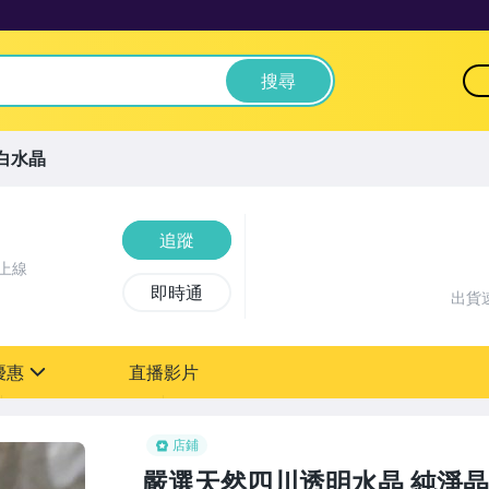
搜尋
白水晶
追蹤
上線
即時通
出貨
優惠
直播影片
sign
店鋪
嚴選天然四川透明水晶 純淨晶