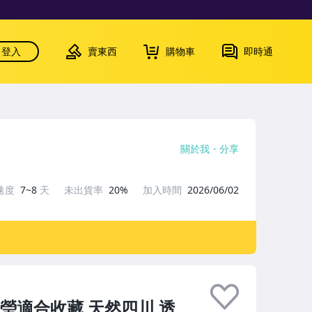
登入
賣東西
購物車
即時通
關於我
分享
速度
7~8
天
未出貨率
20%
加入時間
2026/06/02
瑩適合收藏 天然四川 透