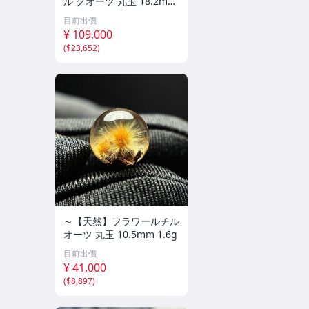
ル クオーツ 丸玉 18.2mm
8.5g
目前出價
¥ 109,000
(
$23,652
)
～【天然】フラワールチル
オーツ 丸玉 10.5mm 1.6g
目前出價
¥ 41,000
(
$8,897
)