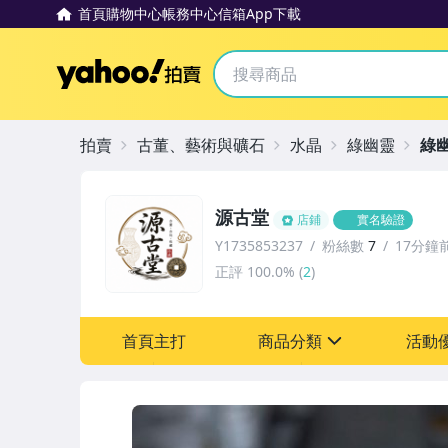
首頁
購物中心
帳務中心
信箱
App下載
Yahoo拍賣
拍賣
古董、藝術與礦石
水晶
綠幽靈
綠
源古堂
店鋪
實名驗證
Y1735853237
粉絲數
7
17分鐘
正評
100.0%
(
2
)
首頁主打
商品分類
活動
sign
其它
[全店] 周年慶
[全店] 粉絲專享