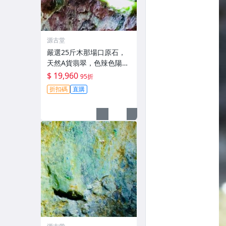
源古堂
嚴選25斤木那場口原石，
天然A貨翡翠，色辣色陽肉
質細膩，適合雕刻手鏈與
$ 19,960
95折
掛件 #翡翠 #天然翡翠 #A
折扣碼
直購
貨翡翠玉石