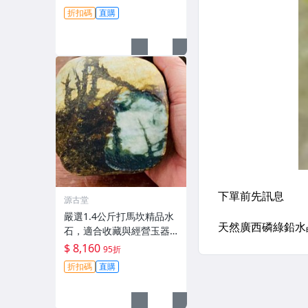
業加工。A貨保證品質優。
折扣碼
直購
翡翠 翡翠原石 A貨翡翠
源古堂
嚴選1.4公斤打馬坎精品水
石，適合收藏與經營玉器
生意 #翡翠 #天然翡翠 #A
$ 8,160
95折
貨翡翠玉石
折扣碼
直購