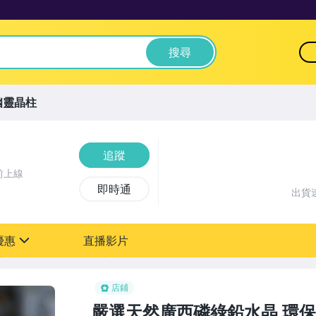
搜尋
幽靈晶柱
追蹤
前上線
即時通
出貨
優惠
直播影片
sign
店鋪
嚴選天然廣西磷綠鉛水晶 環保