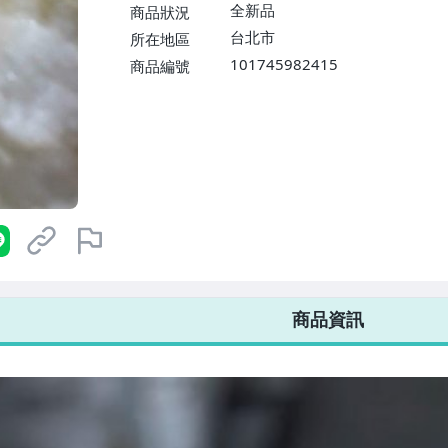
$1598免運費】
全新品
商品狀況
台北市
所在地區
101745982415
商品編號
7-ELEVEN 運費只要
38
元
不限金額、筆數，筆筆優惠無限次！
商品資訊