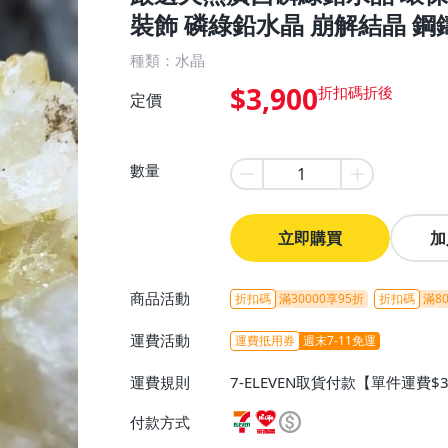
裝飾 磷綠鉛水晶 崩解結晶 
種類：水晶
$3,900
定價
數量
立即購買
加
商品活動
折扣碼
滿30000享95折
折扣碼
滿80
運費活動
運費抵用券
週末7-11免運
運費規則
7-ELEVEN取貨付款【單件運費$
ELEVEN取貨不付款【免運費】
付款方式
或消費滿$1298免運費】、宅配