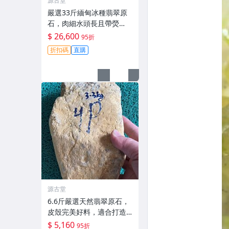
源古堂
嚴選33斤緬甸冰種翡翠原
石，肉細水頭長且帶熒
光，皮殼老辣適合大件雕
$ 26,600
95折
刻。天然A貨支持檢測，免
折扣碼
直購
費開窗切料。 冰種 翡翠 原
石
源古堂
6.6斤嚴選天然翡翠原石，
皮殼完美好料，適合打造
大器手鐲或吊牌，支持專
$ 5,160
95折