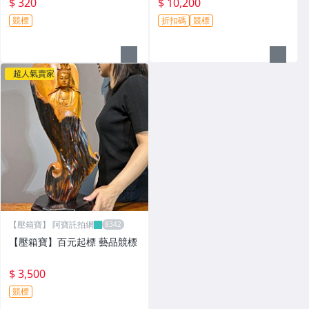
$ 320
$ 10,200
競標
折扣碼
競標
超人氣賣家
【壓箱寶】 阿寶託拍網
【壓箱寶】百元起標 藝品競標
$ 3,500
競標