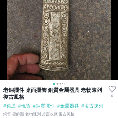
老銅擺件 桌面擺飾 銅質金屬器具 老物陳列
0
復古風格
#
免運
#
現貨
#
銅質擺件
#
金屬器具
#
復古陳列
銅質 擺飾類 老物陳列 桌面收藏 復古風格