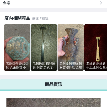
金器
居家、家具與園藝
玩具、模型與公仔
店內相關商品
偶像、球員卡與郵幣
男性精品與服飾
女裝與服飾配件
手錶與飾品配件
老銅掛件 銅鏡掛
老銅鑰匙 機關鑰
老銅器銅雀瓶 銅
老鑰匙 銅鑰匙
女包精品與女鞋
飾 八角銅質 小
匙 銅質 老式復
材質擺件款 金屬
手工純銅 金屬
型陳列 復古擺飾
古配件 陳列擺飾
器具 重610g 老
具 單件 舊痕無
家整理
損
運動、戶外與休閒
商品資訊