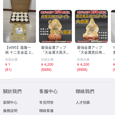
【v095】葉隆一
最強金運アップ
最強金運アップ
画 十二支金盃 24
『大金運大黒天
『大金運恵比寿天
K GP 金メッキ 12
（だいこくてん）
（えびすてん）オ
目前出價
目前出價
目前出價
点セット 干支 色
オルゴナイト高4.
ルゴナイト高4.5c
¥ 1
¥ 4,200
¥ 4,200
¥
紙付き 縁起物 酒
5cm』財宝、福徳
m』【金運アップ
(
$1
)
(
$888
)
(
$888
)
(
器 共箱付 伝統工
開運の神様【金運
の招金堂】金運ア
芸 コレクション
アップの招金堂】
ップ置物 風水開
金運アップ即効性
運グッズお守り 1
1266
204
關於我們
客服中心
聯絡我們
新聞中心
常見問答
人才招募
服務說明
聯絡客服