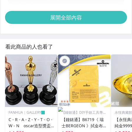
展開全部內容
看此商品的人也看了
FANHUA｜GALLERY
【鐘錶通】DIY手錶工具專業
永恆典藏
賣場
C - R - A - Z - Y - T - O -
【鐘錶通】B6719《 瑞
【永恆典
W - N oscar造型獎盃
士BERGEON 》拭金布/K
純金999
奧斯卡小金人獎座擺件創
金布/金屬亮潔布/古董錶
50錢 下