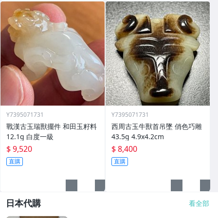
Y7395071731
Y7395071731
戰漢古玉瑞獸擺件 和田玉籽料
西周古玉牛獸首吊墜 俏色巧雕
12.1g 白度一級
43.5g 4.9x4.2cm
$ 9,520
$ 8,400
直購
直購
日本代購
看全部