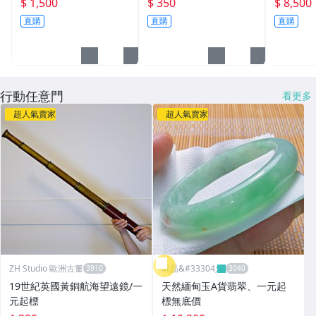
$ 1,500
$ 350
$ 8,500
意交換禮物 尾牙活動 企
清潔布├手錶保養/飾品
禮 喝茶 
直購
直購
直購
業學校公司年終頒獎禮物
保養┤
獎座
行動任意門
看更多
超人氣賣家
超人氣賣家
ZH Studio 歐洲古董
昕品&#33304;
19世紀英國黃銅航海望遠鏡/一
天然緬甸玉A貨翡翠、一元起
元起標
標無底價