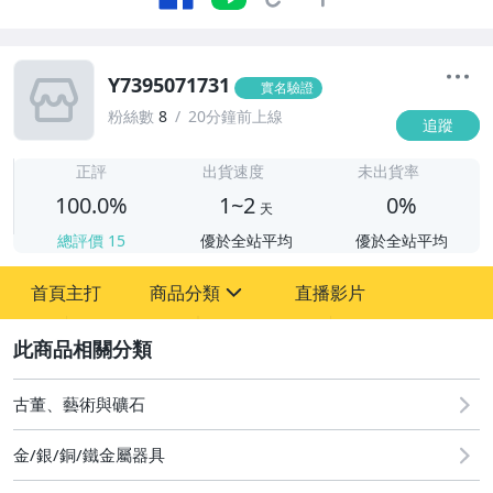
Y7395071731
實名驗證
粉絲數
8
20分鐘前上線
追蹤
1
正評
出貨速度
未出貨率
100.0%
1~2
0%
天
總評價
15
優於全站平均
優於全站平均
首頁主打
商品分類
直播影片
sign
2
圖書/影音/文具
古董、藝術與礦石
古董、藝術與礦石
金/銀/銅/鐵金屬器具
手機、配件與通訊