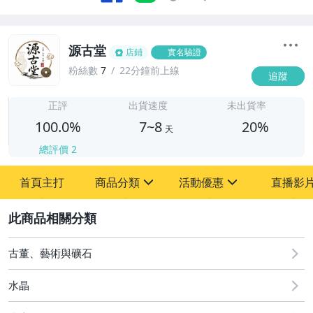
源古堂
店鋪
實名驗證
粉絲數
7
22分鐘前上線
追蹤
7
正評
出貨速度
未出貨率
100.0%
7~8
20%
天
總評價
2
首頁主打
商品分類
活動優惠
直播影
sign
sign
2
其它
[全店] 周年慶
[全店] 粉絲專享
古董、藝術與礦石
水晶