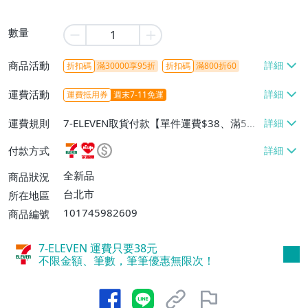
數量
商品活動
折扣碼
滿30000享95折
折扣碼
滿800折60
運費活動
運費抵用券
週末7-11免運
運費規則
7-ELEVEN取貨付款【單件運費$38、滿5件
或消費滿$1298免運費】、7-ELEVEN取貨
付款方式
不付款【免運費】、萊爾富取貨付款【單件
運費$60、滿5件或消費滿$1298免運
全新品
商品狀況
費】、宅配/貨運【單件運費$120、滿5件
台北市
所在地區
或消費滿$1598免運費】
101745982609
商品編號
7-ELEVEN 運費只要
38
元
不限金額、筆數，筆筆優惠無限次！