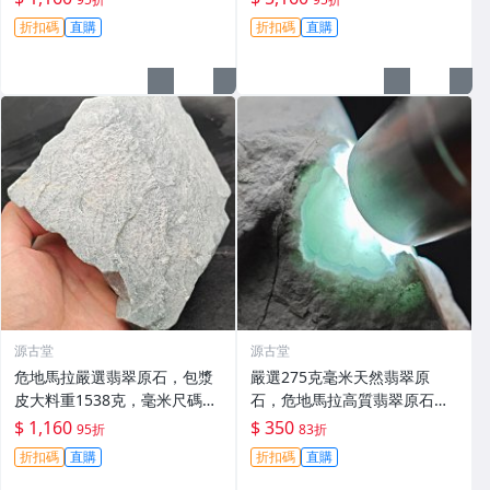
原石 拍賣 9520克
折扣碼
直購
折扣碼
直購
源古堂
源古堂
危地馬拉嚴選翡翠原石，包漿
嚴選275克毫米天然翡翠原
皮大料重1538克，毫米尺碼專
石，危地馬拉高質翡翠原石推
為收藏家推薦。10月拍賣，晚
薦，適合收藏與鑑賞 翡翠 原石
$ 1,160
$ 350
95折
83折
11點截標。 危地馬拉 翡翠 原
折扣碼
直購
折扣碼
直購
石