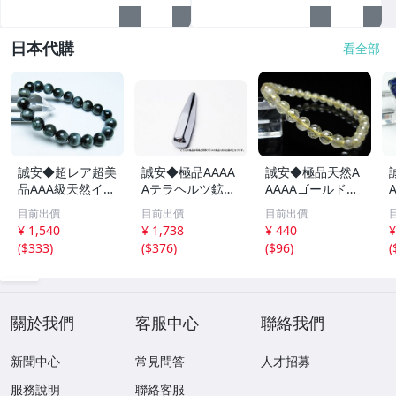
日本代購
看全部
誠安◆超レア超美
誠安◆極品AAAA
誠安◆極品天然A
品AAA級天然イー
Aテラヘルツ鉱石
AAAAゴールドタ
グルアイブレスレ
マッサージ棒サイ
イチンルチルブレ
目前出價
目前出價
目前出價
ット 10mm [T15
ズ：小[T557-215
スレット 6mm [T
m
¥ 1,540
¥ 1,738
¥ 440
¥
6-6923]
1]
171-7937]
(
$333
)
(
$376
)
(
$96
)
(
關於我們
客服中心
聯絡我們
新聞中心
常見問答
人才招募
服務說明
聯絡客服