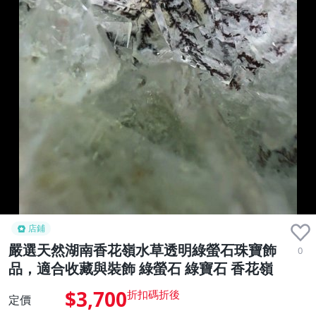
店鋪
嚴選天然湖南香花嶺水草透明綠螢石珠寶飾
0
品，適合收藏與裝飾 綠螢石 綠寶石 香花嶺
$3,700
定價