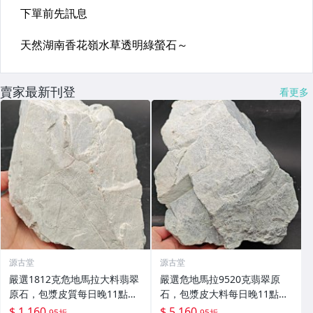
賣家最新刊登
看更多
源古堂
源古堂
嚴選1812克危地馬拉大料翡翠
嚴選危地馬拉9520克翡翠原
原石，包漿皮質每日晚11點截
石，包漿皮大料每日晚11點拍
拍。 危地馬拉 翡翠原石 大料
賣截標，真實成交保證！翡翠
$ 1,160
$ 5,160
95折
95折