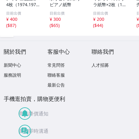
4枚（1974.1975.
ビアノ紙幣
ラ紙幣×2枚（198
1977）
2）
目前出價
目前出價
目前出價
¥ 400
¥ 300
¥ 200
¥
(
$87
)
(
$65
)
(
$44
)
(
關於我們
客服中心
聯絡我們
新聞中心
常見問答
人才招募
服務說明
聯絡客服
最新公告
手機逛拍賣，購物更便利
商品降價通知
買賣即時溝通