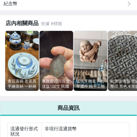
紀念幣
居家、家具與園藝
店內相關商品
玩具、模型與公仔
偶像、球員卡與郵幣
女裝與服飾配件
男性精品與服飾
手錶與飾品配件
青花蓋碗 老茶具
軍政府四川百文
猛瑪牙雕童子抱
歐洲玻璃盤 蕾
女包精品與女鞋
手繪茶杯 一杯兩
漢版100文 民國
琴擺件 純手工雕
壓印 黑色水果
用 上蓋杯盞 釉
紅銅幣 直邊深打
刻
直徑29cm 家居
潤無傷
包漿
29x30x24mm
擺飾
相機、攝影與周邊
細緻溫潤
商品資訊
運動、戶外與休閒
流通發行形式
非現行流通貨幣
狀況