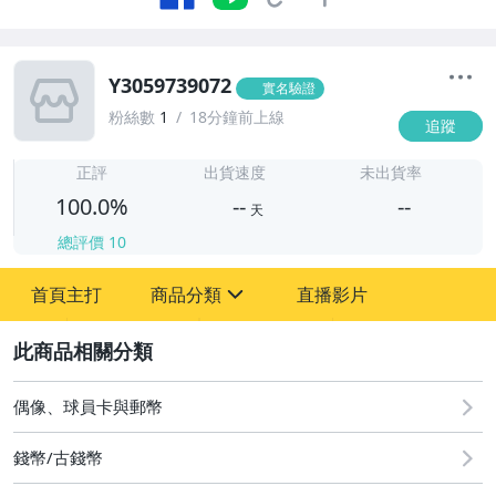
Y3059739072
實名驗證
粉絲數
1
18分鐘前上線
追蹤
-
-
正評
出貨速度
未出貨率
100.0%
--
--
天
總評價
10
-
首頁主打
商品分類
直播影片
-
sign
2
圖書/影音/文具
偶像、球員卡與郵幣
古董、藝術與礦石
錢幣/古錢幣
手機、配件與通訊