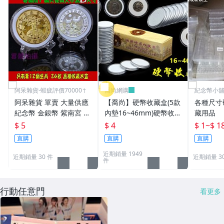
阿呆雜貨-蝦疲評價70000↑
喬尚網購
紀念幣小
阿呆雜貨 單賣 大量供應
【喬尚】硬幣收藏盒(5款
各種尺寸
紀念幣 金銀幣 紫南宮 錢
內墊16~46mm)硬幣收納
藏用品
母 發財金 透明殼 保護殼
盒 硬幣盒 錢幣盒 紀念幣
$ 5
$ 4
$ 1
~
$ 1
40mm 專用 比特幣 壓克
盒 硬幣保護 錢母保護殼
直購
直購
直購
力透明圓盒硬幣盒收藏盒
近期銷量 1949
平 40 36 30 278
近期銷量 30 件
近期銷量 3
件
行動任意門
看更多