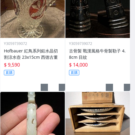
Y3059739072
Y3059739072
Hofbauer 紅鳥系列鉛水晶切
古骨製 戰漢風格牛骨製勒子 4.
割涼水壺 23x15cm 西德古董
8cm 目紋
$ 9,590
$ 14,000
直購
直購