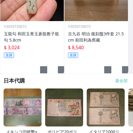
Y3059739072
Y3059739072
玉龍勾 和田玉青玉蒼龍教子龍
古九谷 明治 復刻盤3件套 21.5
勾 5.8cm
cm 前田利為舊藏
$ 3,024
$ 8,540
直購
直購
日本代購
看全部
メキシコ旧紙幣×
ボリビア20ボリ
イタリア1000リ