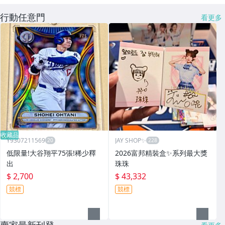
行動任意門
看更多
收藏品
Y9307211569
JAY SHOP✨
低限量!大谷翔平75張!稀少釋
2026富邦精裝盒✨系列最大獎
出
珠珠
$ 2,700
$ 43,332
競標
競標