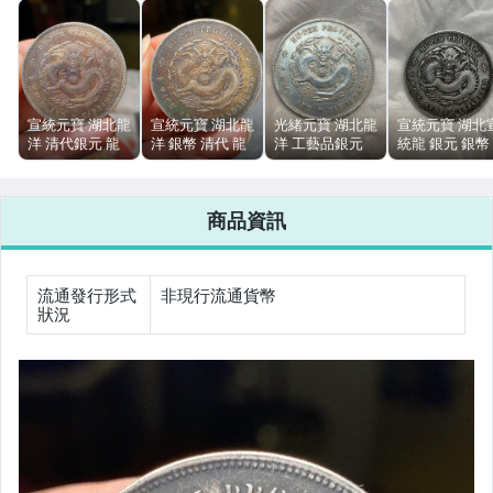
男性精品與服飾
偶像、球員卡與郵幣
女裝與服飾配件
宣統元寶 湖北龍
宣統元寶 湖北龍
光緒元寶 湖北龍
宣統元寶 湖北
洋 清代銀元 龍
洋 銀幣 清代 龍
洋 工藝品銀元
統龍 銀元 銀幣
手錶與飾品配件
洋銀幣 純銀老包
紋 五彩深坑包漿
七錢二分 九成銀
純銀 邊齒佳 傳
漿 邊齒佳
純銀 邊齒好
包漿
世包漿
女包精品與女鞋
商品資訊
相機、攝影與周邊
運動、戶外與休閒
流通發行形式
非現行流通貨幣
狀況