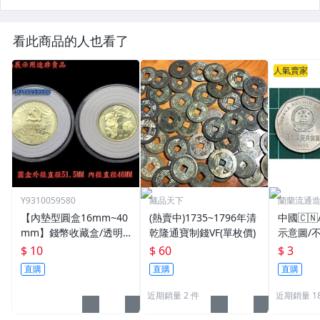
看此商品的人也看了
人氣賣家
Y9310059580
藏品天下
蘭蘭流通
【內墊型圓盒16mm~40
(熱賣中)1735~1796年清
中國🇨
mm】錢幣收藏盒/透明
乾隆通寶制錢VF(單枚價)
示意圖/
圓盒/硬幣盒/錢幣收藏用
機出貨
$ 10
$ 60
$ 3
品
直購
直購
直購
近期銷量 2 件
近期銷量 18