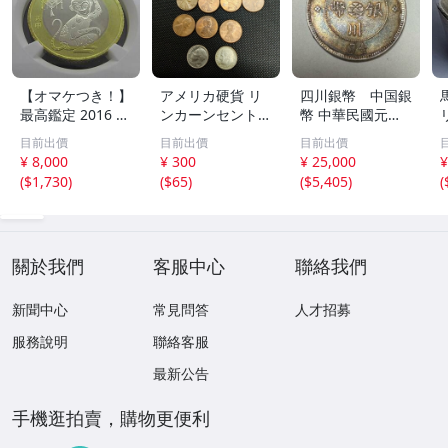
【オマケつき！】
アメリカ硬貨 リ
四川銀幣 中国銀
最高鑑定 2016 中
ンカーンセント
幣 中華民國元年
国 10元 申年 猿
他13枚セット 外
軍政府造 壹圓 古
目前出價
目前出價
目前出價
バイメタル NGC
国コイン 古銭 コ
銭 銀貨 アンティ
¥ 8,000
¥ 300
¥ 25,000
¥
MS69PL プルーフ
レクション
ーク
(
$1,730
)
(
$65
)
(
$5,405
)
(
ライク 初期発行
金猴春ラベル ア
ンティークコイン
關於我們
客服中心
聯絡我們
新聞中心
常見問答
人才招募
服務說明
聯絡客服
最新公告
手機逛拍賣，購物更便利