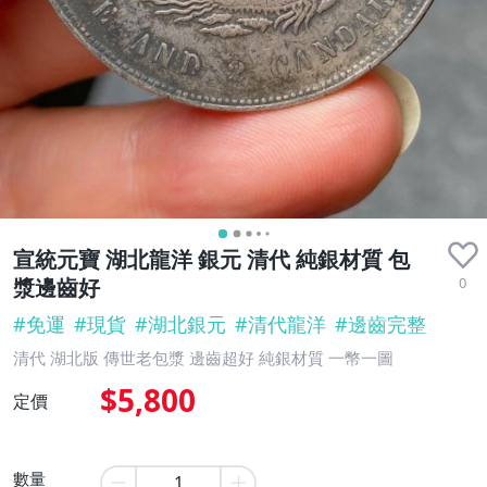
宣統元寶 湖北龍洋 銀元 清代 純銀材質 包
0
漿邊齒好
#
免運
#
現貨
#
湖北銀元
#
清代龍洋
#
邊齒完整
清代 湖北版 傳世老包漿 邊齒超好 純銀材質 一幣一圖
$5,800
定價
數量