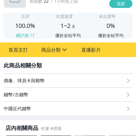
粉絲數
22
1小時前上線
追蹤
1
正評
出貨速度
未出貨率
100.0%
1~2
0%
天
總評價
17
優於全站平均
優於全站平均
首頁主打
商品分類
直播影片
sign
2
圖書/影音/文具
偶像、球員卡與郵幣
古董、藝術與礦石
錢幣/古錢幣
手機、配件與通訊
中國近代錢幣
居家、家具與園藝
店內相關商品
玩具、模型與公仔