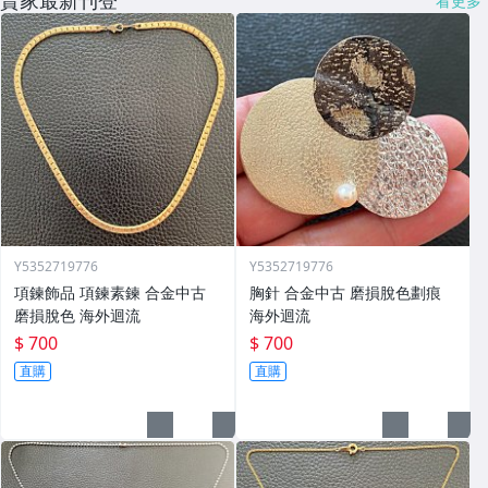
賣家最新刊登
看更多
Y5352719776
Y5352719776
項鍊飾品 項鍊素鍊 合金中古
胸針 合金中古 磨損脫色劃痕
磨損脫色 海外迴流
海外迴流
$ 700
$ 700
直購
直購