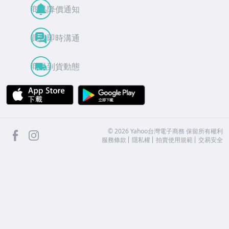
商品降價通知
買賣即時溝通
商品到貨動態
APP Store
Google Play
facebook
Instagram
©
2026
Yahoo台灣電子商務 保留所有權利
服務條款
隱私權
拍賣使用規範
交易安全