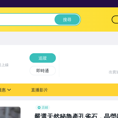
搜尋
追蹤
前上線
即時通
出貨
優惠
直播影片
sign
店鋪
嚴選天然秘魯產孔雀石，晶瑩剔