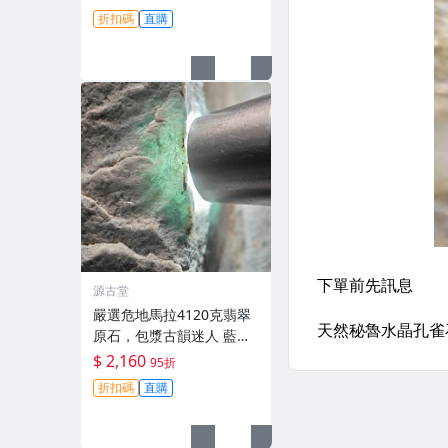
翡翠 原石
折扣碼
直購
源古堂
嚴選危地馬拉4120克翡翠
原石，包漿古韻迷人 藍晴
底色清透 冰裂美鑑 備用掛
$ 2,160
95折
件推薦 現場實拍分享 危地
折扣碼
直購
馬拉 碧玉 冰裂