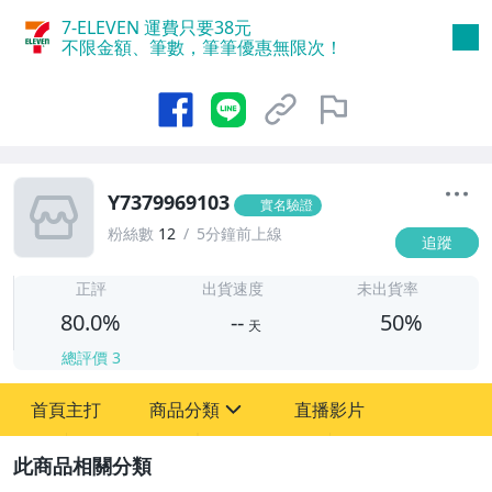
7-ELEVEN 運費只要
38
元
不限金額、筆數，筆筆優惠無限次！
Y7379969103
實名驗證
粉絲數
12
5分鐘前上線
追蹤
-
-
正評
出貨速度
未出貨率
80.0%
--
50%
天
總評價
3
首頁主打
商品分類
直播影片
sign
古董、藝術與礦石
2