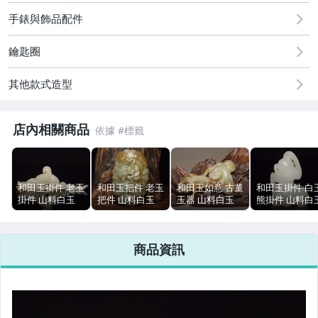
居家、家具與園藝
手錶與飾品配件
男性精品與服飾
鑰匙圈
手錶與飾品配件
其他款式造型
店內相關商品
和田玉掛件 老玉
和田玉把件 老玉
和田玉如意 古董
和田玉掛件 白
掛件 山料白玉
把件 山料白玉
玉器 山料白玉
熊掛件 山料白
玉獸 文玩古玉
龍紋 8.8cm
39g 7cm 包漿
皮殼包漿 31g
38g
271g 包漿
5cm
商品資訊