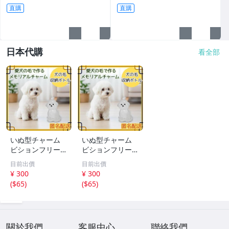
直購
直購
日本代購
看全部
いぬ型チャーム
いぬ型チャーム
ビションフリーゼ
ビションフリーゼ
アクセサリー キ
アクセサリー キ
目前出價
目前出價
ーホルダー ペア
ーホルダー ペア
¥ 300
¥ 300
思い出
思い出
(
$65
)
(
$65
)
關於我們
客服中心
聯絡我們