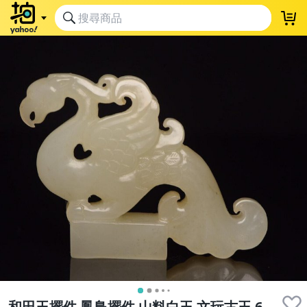
和田玉擺件 鳳鳥擺件 山料白玉 文玩古玉 6.