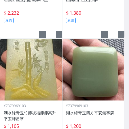
$ 2,232
$ 1,380
直購
直購
Y7379969103
Y7379969103
湖水綠青玉竹節祝福節節高升
湖水綠青玉四方平安無事牌
平安牌吊墜
$ 1,105
$ 1,200