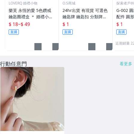
LOVERQ 婚禮小物
O.S商城
探索者戶
樂芙 永恆的愛 5色鑽戒
24hr出貨 有現貨 可選色
G-002 圓
鑰匙圈禮盒 ＊ 婚禮小物
鑰匙牌 鑰匙扣 分類牌鎖
配件 圓
二次進場 工商禮贈品 戒
匙 分類牌 塑膠鑰匙牌 鑰
鑰匙圈 
$ 18
~
$ 49
$ 1
$ 1
指鑰匙圈 鑽石鑰匙扣 大
匙扣 號碼牌 分類牌 標記
單個鑰匙
直購
直購
直購
鑽戒 送客禮 活動贈品
鑰匙吊牌 掛牌
近期銷量 2
行動任意門
看更多