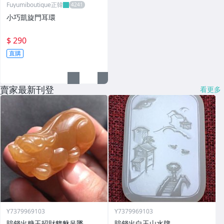
Fuyumiboutique正韓
小巧凱旋門耳環
$ 290
直購
賣家最新刊登
看更多
Y7379969103
Y7379969103
賠錢出糖玉招財貔貅吊墜
賠錢出白玉山水牌