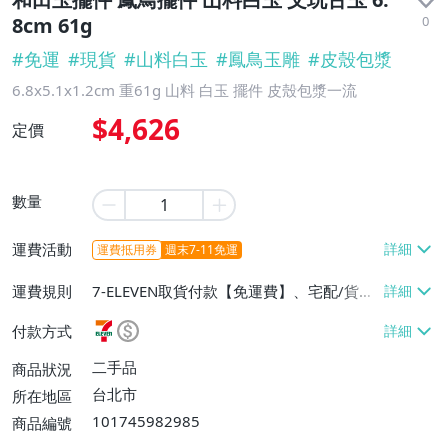
0
8cm 61g
#
免運
#
現貨
#
山料白玉
#
鳳鳥玉雕
#
皮殼包漿
6.8x5.1x1.2cm 重61g 山料 白玉 擺件 皮殼包漿一流
$4,626
定價
數量
運費活動
運費抵用券
週末7-11免運
運費規則
7-ELEVEN取貨付款【免運費】、宅配/貨運
【免運費】
付款方式
二手品
商品狀況
台北市
所在地區
101745982985
商品編號