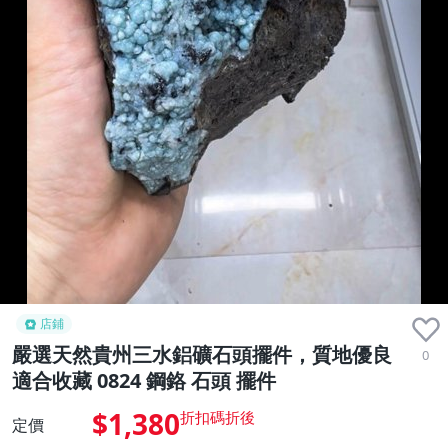
店鋪
嚴選天然貴州三水鋁礦石頭擺件，質地優良
0
適合收藏 0824 鋼鉻 石頭 擺件
$1,380
定價