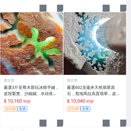
無損，沙粒分明，
源古堂
源古堂
嚴選3斤至尊木那玩冰晴手鏈，
嚴選602克毫米天然翡翠原
皮殼緊實、沙細膩、水頭長，
石，危地馬拉高質翡翠，皮殻
熒光美不勝收，完美適合收藏
狀況請詳參！翡翠原石收藏推
$ 10,160
$ 10,040
95折
95折
與佩戴。天然A貨翡翠原石手
薦 天然翡翠 原石 危地馬拉
折扣碼
直購
折扣碼
直購
鏈，質感優良。 冰凈翡翠 玉石
手鐲