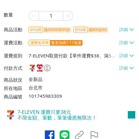
數量
商品活動
折扣碼
滿30000享95折
折扣碼
滿800折60
運費活動
運費抵用券
驚喜加碼7-11免運
運費規則
7-ELEVEN取貨付款【單件運費$38、滿5件
或消費滿$1298免運費】、7-ELEVEN取貨
付款方式
不付款【免運費】、萊爾富取貨付款【單件
運費$60、滿5件或消費滿$1298免運
全新品
商品狀況
費】、宅配/貨運【單件運費$120、滿5件
台北市
所在地區
或消費滿$1598免運費】
101745983309
商品編號
7-ELEVEN 運費只要
38
元
不限金額、筆數，筆筆優惠無限次！