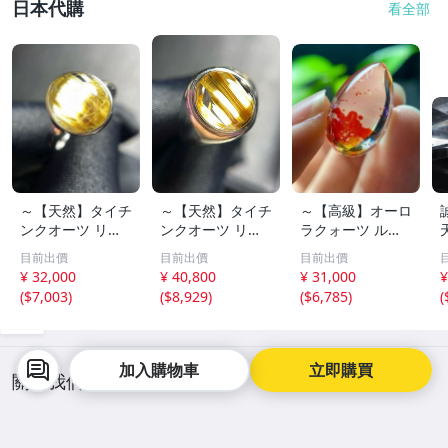
日本代購
看全部
～【天然】タイチ
～【天然】タイチ
～【高級】オーロ
ンクオーツ リン
ンクオーツ リン
ラクォーツ ルー
グ s925 3.1g
グ s925 3.9g
ス 3.9g
目前出價
目前出價
目前出價
¥ 32,000
¥ 40,800
¥ 31,000
¥
(
$7,003
)
(
$8,929
)
(
$6,785
)
(
加入購物車
立即購買
關於我們
客服中心
聯絡我們
新聞中心
常見問答
人才招募