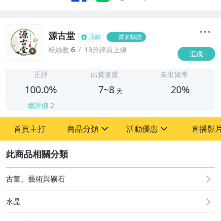
源古堂
店鋪
實名驗證
粉絲數
6
18分鐘前上線
追蹤
7
正評
出貨速度
未出貨率
100.0%
7~8
20%
天
總評價
2
首頁主打
商品分類
活動優惠
直播影
sign
sign
2
其它
[全店] 周年慶
[全店] 粉絲專享
古董、藝術與礦石
水晶