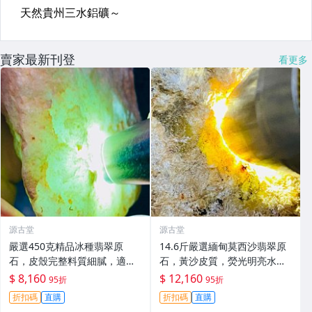
賣家最新刊登
看更多
源古堂
源古堂
嚴選450克精品冰種翡翠原
14.6斤嚴選緬甸莫西沙翡翠原
石，皮殼完整料質細膩，適合
石，黃沙皮質，熒光明亮水頭
手鐲與掛件，天然A貨適合作
佳，種水出色料子重，形體端
$ 8,160
$ 12,160
95折
95折
品雕刻。 冰種 翡翠 原石
正，適合打造手鐲、掛件或精
折扣碼
直購
折扣碼
直購
品雕刻。未動原石，皮殼完整