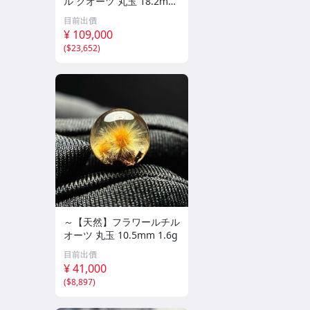
ル クオーツ 丸玉 18.2mm
8.5g
目前出價
¥ 109,000
(
$23,652
)
～【天然】フラワールチル
オーツ 丸玉 10.5mm 1.6g
目前出價
¥ 41,000
(
$8,897
)