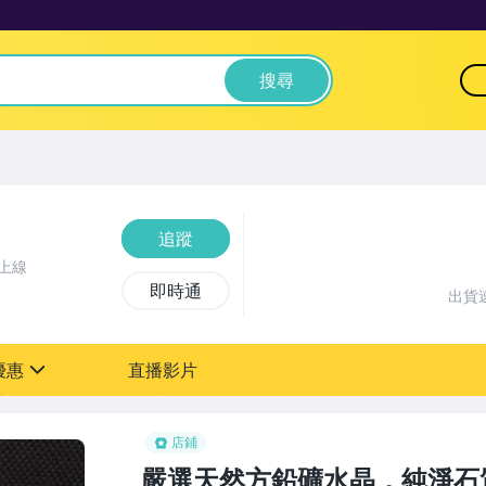
搜尋
追蹤
上線
即時通
出貨
優惠
直播影片
sign
店鋪
嚴選天然方鉛礦水晶，純淨石