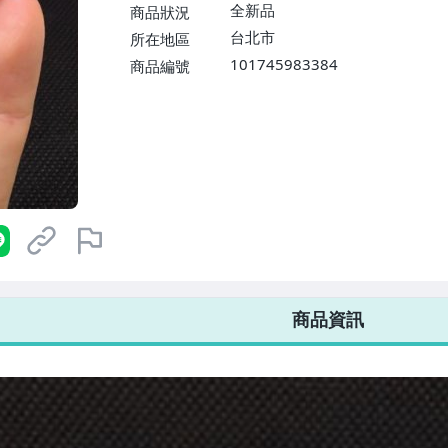
$1598免運費】
全新品
商品狀況
台北市
所在地區
101745983384
商品編號
7-ELEVEN 運費只要
38
元
不限金額、筆數，筆筆優惠無限次！
商品資訊