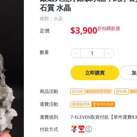
石質 水晶
種類：水晶
$3,900
定價
數量
立即購買
加
商品活動
折扣碼
滿30000享95折
折扣碼
滿80
運費活動
運費抵用券
驚喜$99免運
運費規則
7-ELEVEN取貨付款【單件運費$
ELEVEN取貨不付款【免運費】
付款方式
或消費滿$1298免運費】、宅配