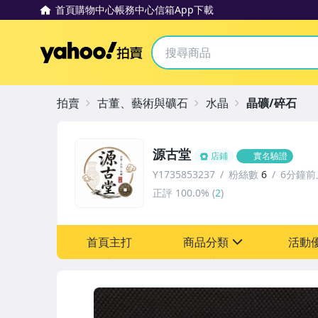
首頁
購物中心
帳務中心
信箱
App下載
Yahoo拍賣
拍賣
古董、藝術與礦石
水晶
晶礦/碎石
源古堂
店鋪
實名驗證
Y1735853237
粉絲數
6
6分鐘前
正評
100.0%
(
2
)
首頁主打
商品分類
活動
sign
其它
[全店] 周年慶
[全店] 粉絲專享