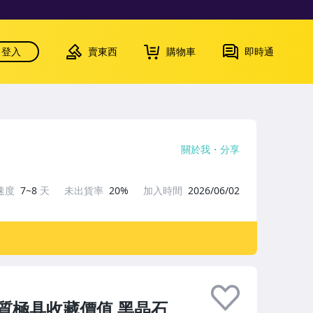
登入
賣東西
購物車
即時通
關於我
分享
速度
7~8
天
未出貨率
20%
加入時間
2026/06/02
質極具收藏價值 黑晶石