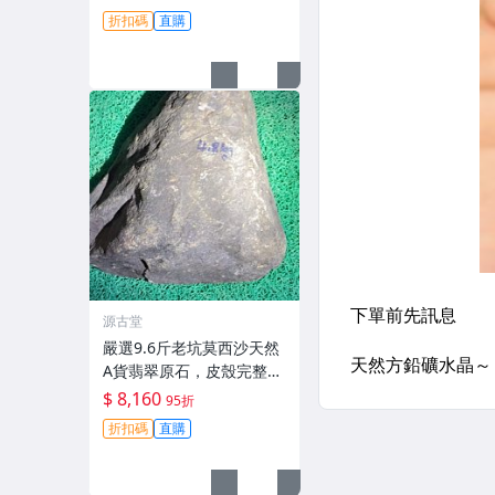
膠感
折扣碼
直購
源古堂
嚴選9.6斤老坑莫西沙天然
A貨翡翠原石，皮殼完整料
子細膩，適合打造手鐲精
$ 8,160
95折
品。#翡翠 #A貨翡翠 #原
折扣碼
直購
石翡翠