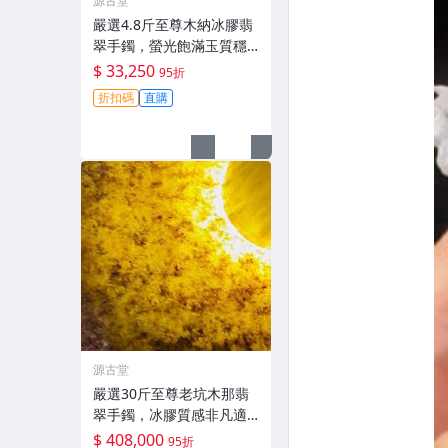
源古堂
嚴選4.8斤至尊木納冰膠翡
翠手鐲，螢光飽滿玉質穩
定。天然翡翠 冰膠 翡翠玉
$ 33,250
95折
石
折扣碼
直購
源古堂
嚴選30斤至尊老坑木那翡
翠手鐲，冰膠質感非凡適
合收藏。翡翠 玩冰手鐲 冰
$ 408,000
95折