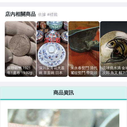
玩具、模型與公仔
偶像、球員卡與郵幣
店內相關商品
男性精品與服飾
女裝與服飾配件
手錶與飾品配件
女包精品與女鞋
蘇聯銀幣 1921
深川製青花大蓋
朱永春熨鬥 清代
琉球燒水滴 金
相機、攝影與周邊
年1盧布 19.92g
碗 茶蓋碗 日本
饕紋熨鬥 帶龍頭
次郎 魚文 幅7-
約32mm 五角星
瓷器茶具 全品瓷
名家款
7.5cm 人間國
鐮錘
感溫潤
運動、戶外與休閒
商品資訊