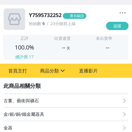
Y7595732252
實名驗證
粉絲數
6
23分鐘前上線
追蹤
-
-
正評
出貨速度
未出貨率
100.0%
--
--
天
總評價
17
-
首頁主打
商品分類
直播影片
-
sign
2
圖書/影音/文具
古董、藝術與礦石
古董、藝術與礦石
金/銀/銅/鐵金屬器具
居家、家具與園藝
金器