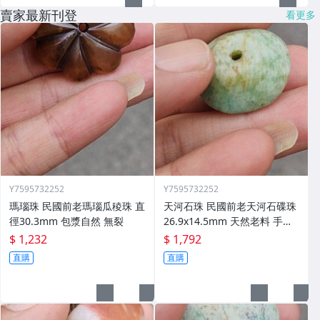
賣家最新刊登
看更多
Y7595732252
Y7595732252
瑪瑙珠 民國前老瑪瑙瓜稜珠 直
天河石珠 民國前老天河石碟珠
徑30.3mm 包漿自然 無裂
26.9x14.5mm 天然老料 手工
打孔
$ 1,232
$ 1,792
直購
直購