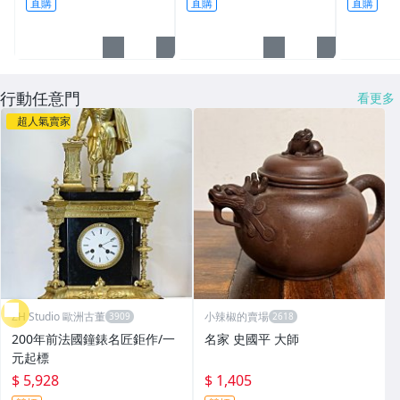
直購
直購
直購
業學校公司年終頒獎禮物
保養┤
獎座
行動任意門
看更多
超人氣賣家
ZH Studio 歐洲古董
小辣椒的賣場
200年前法國鐘錶名匠鉅作/一
名家 史國平 大師
元起標
$ 5,928
$ 1,405