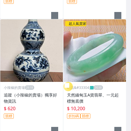
競標
競標
超人氣賣家
小辣椒的賣場
昕品&#33304;
追蹤（小辣椒的賣場）獨享好
天然緬甸玉A貨翡翠、一元起
物資訊
標無底價
$ 620
$ 10,200
競標
折扣碼
競標