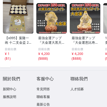
【v095】葉隆一
最強金運アップ
最強金運アップ
画 十二支金盃 24
『大金運大黒天
『大金運恵比寿天
K GP 金メッキ 12
（だいこくてん）
（えびすてん）オ
目前出價
目前出價
目前出價
点セット 干支 色
オルゴナイト高4.
ルゴナイト高4.5c
¥ 1
¥ 4,200
¥ 4,200
¥
紙付き 縁起物 酒
5cm』財宝、福徳
m』【金運アップ
(
$1
)
(
$888
)
(
$888
)
(
器 共箱付 伝統工
開運の神様【金運
の招金堂】金運ア
芸 コレクション
アップの招金堂】
ップ置物 風水開
金運アップ即効性
運グッズお守り 1
1266
204
關於我們
客服中心
聯絡我們
新聞中心
常見問答
人才招募
服務說明
聯絡客服
最新公告