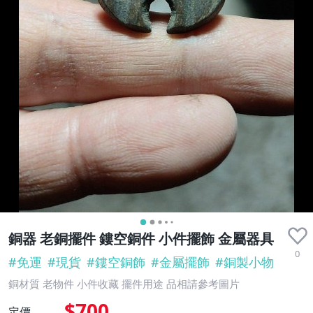
銅器 老銅擺件 鏤空銅件 小件擺飾 金屬器具
0
#
免運
#
現貨
#
鏤空銅飾
#
金屬擺飾
#
銅製小物
銅材質 老物件 小件收藏 擺件用途 品相請參考圖片
$700
定價