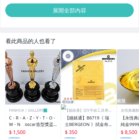
展開全部內容
看此商品的人也看了
FANHUA｜GALLERY
【鐘錶通】DIY手錶工具專業
永恆典藏
賣場
C - R - A - Z - Y - T - O -
【鐘錶通】B6719《 瑞
【永恆典
W - N oscar造型獎盃
士BERGEON 》拭金布/K
純金999
奧斯卡小金人獎座擺件創
金布/金屬亮潔布/古董錶
50錢 下
$ 1,500
$ 350
$ 8,500
意交換禮物 尾牙活動 企
清潔布├手錶保養/飾品
禮 喝茶 