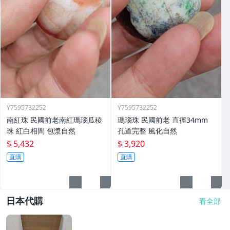
Y7595732252
Y7595732252
南紅珠 民國前老南紅瑪瑙瓜稜
瑪瑙珠 民國前老 直徑34mm
珠 紅白相間 包漿自然
孔道完整 風化自然
$ 5,432
$ 3,920
直購
直購
日本代購
看全部