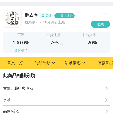
源古堂
店鋪
實名驗證
粉絲數
6
10分鐘前上線
追蹤
7
正評
出貨速度
未出貨率
100.0%
7~8
20%
天
總評價
2
首頁主打
商品分類
活動優惠
直播影
sign
sign
2
其它
[全店] 周年慶
[全店] 粉絲專享
古董、藝術與礦石
水晶
晶礦/碎石