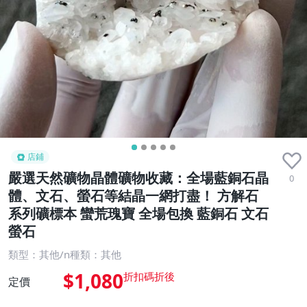
店鋪
嚴選天然礦物晶體礦物收藏：全場藍銅石晶
0
體、文石、螢石等結晶一網打盡！ 方解石
系列礦標本 蠻荒瑰寶 全場包換 藍銅石 文石
螢石
類型：其他/n種類：其他
$1,080
定價