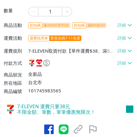
數量
商品活動
折扣碼
滿30000享95折
折扣碼
滿800折60
運費活動
運費抵用券
驚喜加碼7-11免運
運費規則
7-ELEVEN取貨付款【單件運費$38、滿5件
或消費滿$1298免運費】、7-ELEVEN取貨
付款方式
不付款【免運費】、萊爾富取貨付款【單件
運費$60、滿5件或消費滿$1298免運
全新品
商品狀況
費】、宅配/貨運【單件運費$120、滿5件
台北市
所在地區
或消費滿$1598免運費】
101745983565
商品編號
7-ELEVEN 運費只要
38
元
不限金額、筆數，筆筆優惠無限次！