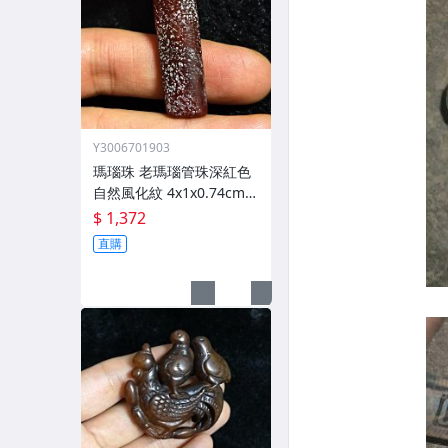
Y3006701903
瑪瑙珠 老瑪瑙管珠深紅色
自然風化紋 4x1x0.74cm
手感厚重
$ 1,372
直購