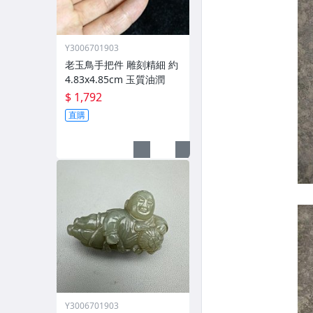
Y3006701903
老玉鳥手把件 雕刻精細 約
4.83x4.85cm 玉質油潤
$ 1,792
直購
Y3006701903