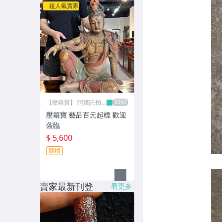
超人氣賣家
【壓箱寶】 阿寶託拍
網
壓箱寶 藝品百元起標 歡迎
蒞臨
$ 5,600
競標
賣家最新刊登
看更多