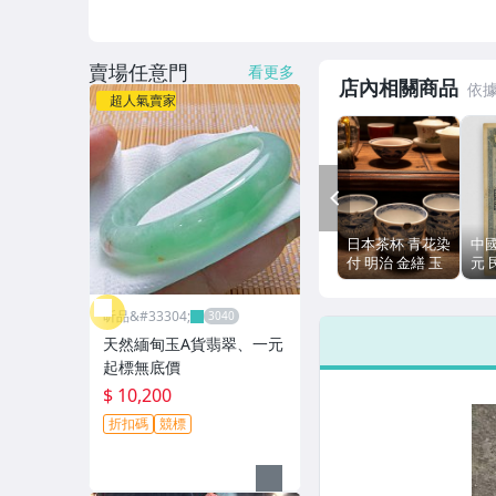
運動、戶外與休閒
賣場任意門
看更多
店內相關商品
超人氣賣家
PREV
日本茶杯 青花染
中
付 明治 金繕 玉
元 
璧底 豆青釉 單
通品
支 口徑7cm
小裂
昕品&#33304;
天然緬甸玉A貨翡翠、一元
起標無底價
$ 10,200
折扣碼
競標