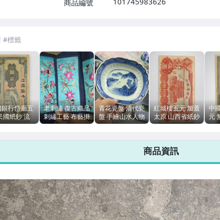
101745983626
商品編號
7-ELEVEN 運費只要
38
元
不限金額、筆數，筆筆優惠無限次！
國銀行岱廟五
老刺繡 復古織品
青花瓷盤 清代瓷
紅城樓五元 加蓋
中
民國紙鈔 流
刺繡工藝 布藝掛
盤 手繪山水人物
太原 山西省紙鈔
元
 有折 幣邊
飾 陳列擺飾
口徑15cm 陶瓷
流通品有折 大裂
流通
 厚紙
無盒
腰弱 厚紙
面
張
商品資訊