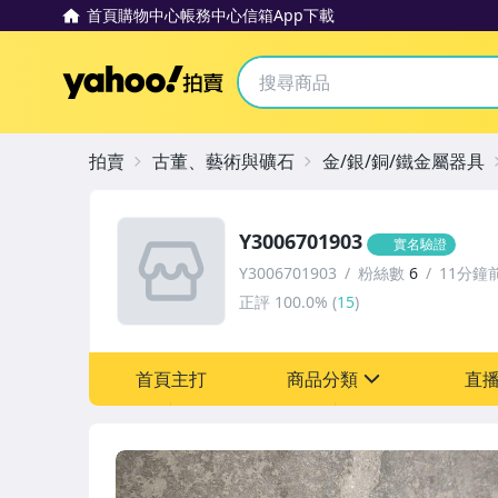
首頁
購物中心
帳務中心
信箱
App下載
Yahoo拍賣
拍賣
古董、藝術與礦石
金/銀/銅/鐵金屬器具
Y3006701903
實名驗證
Y3006701903
粉絲數
6
11分鐘
正評
100.0%
(
15
)
首頁主打
商品分類
直
sign