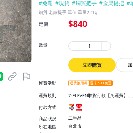
#
免運
#
現貨
#
銅質把手
#
金屬提把
#
銅質 老銅提手 單個 重量221g
$840
定價
數量
立即購買
加
運費活動
運費抵用券
週末7-11免運
運費規則
7-ELEVEN取貨付款【免運費
付款方式
二手品
商品狀況
台北市
所在地區