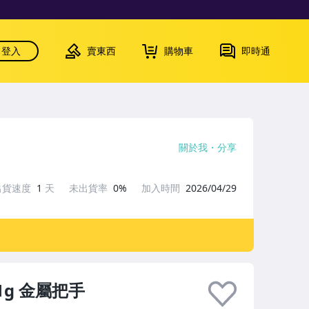
登入
賣東西
購物車
即時通
關於我
分享
出貨速度
1
天
未出貨率
0%
加入時間
2026/04/29
1g 金屬把手