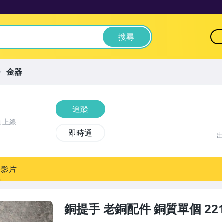
搜尋
金器
追蹤
前上線
即時通
播影片
銅提手 老銅配件 銅質單個 22