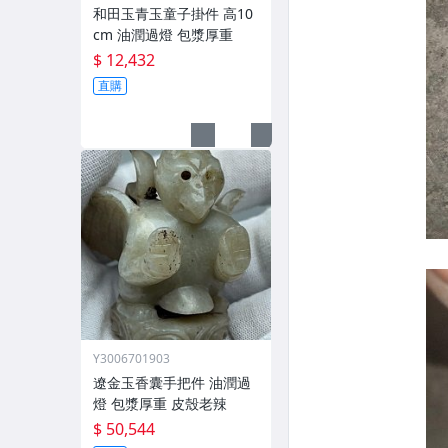
和田玉青玉童子掛件 高10
cm 油潤過燈 包漿厚重
$ 12,432
直購
Y3006701903
遼金玉香囊手把件 油潤過
燈 包漿厚重 皮殼老辣
$ 50,544