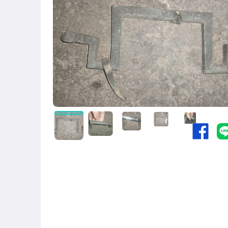
圖書/影音/文具
古董、藝術與礦石
手機、配件與通訊
居家、家具與園藝
玩具、模型與公仔
男性精品與服飾
偶像、球員卡與郵幣
女裝與服飾配件
手錶與飾品配件
女包精品與女鞋
相機、攝影與周邊