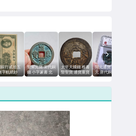
NEXT
國銀行貳拾五
聖宋元寶 宋代銅
太平天國錢 稚書
開元通寶 武德開
 無字軌紙鈔
錢 小字篆書 北
豎聖寶 通寶重寶
元 唐代銅錢 華
票 有折 票
宋徽宗 寧夏同心
元寶 清代古錢幣
夏評級90分 美
乾淨 板況好紙
坑 24.5mm
有修補
品憑證 古錢幣
厚