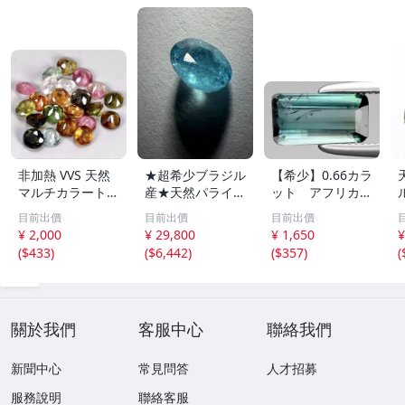
非加熱 VVS 天然
★超希少ブラジル
【希少】0.66カラ
マルチカラートル
産★天然パライバ
ット アフリカ産
マリン 3.1mm x
トルマリン★ 0.2
ブルーグリーン・
目前出價
目前出價
目前出價
22個 3.05カラッ
54ct ブラジル産
トルマリン
¥ 2,000
¥ 29,800
¥ 1,650
¥
ト
ルース 中央宝石
(
$433
)
(
$6,442
)
(
$357
)
(
研究所 CGL分析
報告書付 ネオン
ブルー ルース
關於我們
客服中心
聯絡我們
新聞中心
常見問答
人才招募
服務說明
聯絡客服