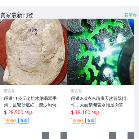
賣家最新刊登
看更多
源古堂
源古堂
嚴選11公斤老坑木納翡翠手
嚴選260克冰晴底天然翡翠掛
鐲，皮緊沙底細，翻沙均勻，
件，大面積開窗水頭足肉質
適合收藏家鐲#翡翠 手鐲 玉石
細，適合收藏與佩戴 #翡翠 #
$ 28,500
$ 18,160
95折
95折
天然翡翠 #A貨翡翠玉石
折扣碼
直購
折扣碼
直購