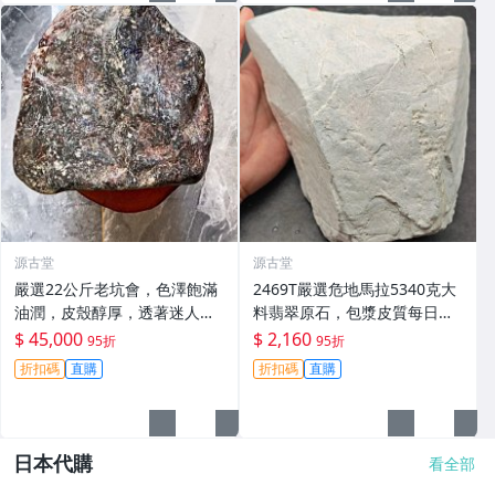
源古堂
源古堂
嚴選22公斤老坑會，色澤飽滿
2469T嚴選危地馬拉5340克大
油潤，皮殼醇厚，透著迷人的
料翡翠原石，包漿皮質每日拍
黃霧光澤 翡翠 A貨 玉石
賣截拍11點，真實成交等您
$ 45,000
$ 2,160
95折
95折
來！翡翠 原石 包漝
折扣碼
直購
折扣碼
直購
日本代購
看全部