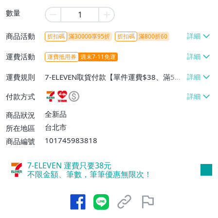
數量
商品活動
折扣碼
滿30000享95折
折扣碼
滿800折60
運費活動
運費抵用券
週末7-11免運
運費規則
7-ELEVEN取貨付款【單件運費$38、滿5件
或消費滿$1298免運費】、7-ELEVEN取貨
付款方式
不付款【免運費】、萊爾富取貨付款【單件
運費$60、滿5件或消費滿$1298免運
全新品
商品狀況
費】、宅配/貨運【單件運費$120、滿5件
台北市
所在地區
或消費滿$1598免運費】
101745983818
商品編號
7-ELEVEN 運費只要
38
元
不限金額、筆數，筆筆優惠無限次！