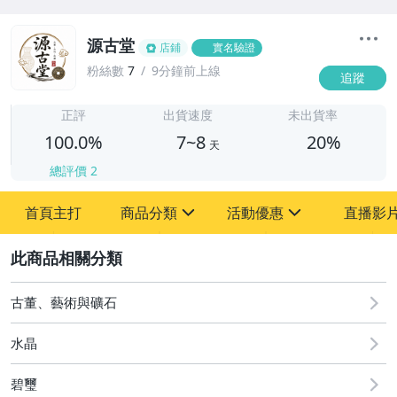
源古堂
店鋪
實名驗證
粉絲數
7
9分鐘前上線
追蹤
7
正評
出貨速度
未出貨率
100.0%
7~8
20%
天
總評價
2
首頁主打
商品分類
活動優惠
直播影
sign
sign
2
其它
[全店] 周年慶
[全店] 粉絲專享
古董、藝術與礦石
水晶
碧璽