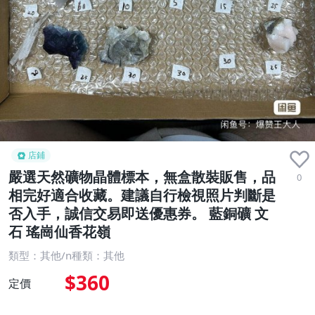
店鋪
嚴選天然礦物晶體標本，無盒散裝販售，品
0
相完好適合收藏。建議自行檢視照片判斷是
否入手，誠信交易即送優惠券。 藍銅礦 文
石 瑤崗仙香花嶺
類型：其他/n種類：其他
$360
定價