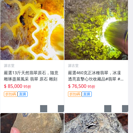
源古堂
源古堂
嚴選13斤天然翡翠原石，隨意
嚴選460克正冰種翡翠，冰凜
雕琢盡展風采 翡翠 原石 雕刻
透亮直擊心坎收藏品#翡翠 #天
然翡翠 #A貨翡翠玉石
$ 85,000
$ 76,500
95折
95折
折扣碼
直購
折扣碼
直購