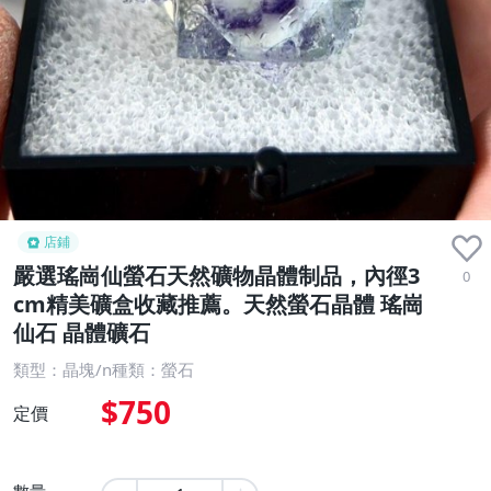
店鋪
嚴選瑤崗仙螢石天然礦物晶體制品，內徑3
0
cm精美礦盒收藏推薦。天然螢石晶體 瑤崗
仙石 晶體礦石
類型：晶塊/n種類：螢石
$750
定價
數量