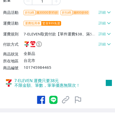
商品活動
折扣碼
滿30000享95折
折扣碼
滿800折60
運費活動
運費抵用券
驚喜$99免運
運費規則
7-ELEVEN取貨付款【單件運費$38、滿5件
或消費滿$1298免運費】、7-ELEVEN取貨
付款方式
不付款【免運費】、萊爾富取貨付款【單件
運費$60、滿5件或消費滿$1298免運
全新品
商品狀況
費】、宅配/貨運【單件運費$120、滿5件
台北市
所在地區
或消費滿$1598免運費】
101745984465
商品編號
7-ELEVEN 運費只要
38
元
不限金額、筆數，筆筆優惠無限次！