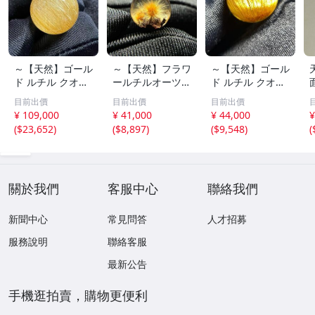
～【天然】ゴール
～【天然】フラワ
～【天然】ゴール
ド ルチル クオー
ールチルオーツ
ド ルチル クオー
ツ 丸玉 18.2mm
丸玉 10.5mm 1.6
ツ 丸玉 13.7mm
目前出價
目前出價
目前出價
8.5g
g
3.7g
¥ 109,000
¥ 41,000
¥ 44,000
¥
(
$23,652
)
(
$8,897
)
(
$9,548
)
(
關於我們
客服中心
聯絡我們
新聞中心
常見問答
人才招募
服務說明
聯絡客服
最新公告
手機逛拍賣，購物更便利