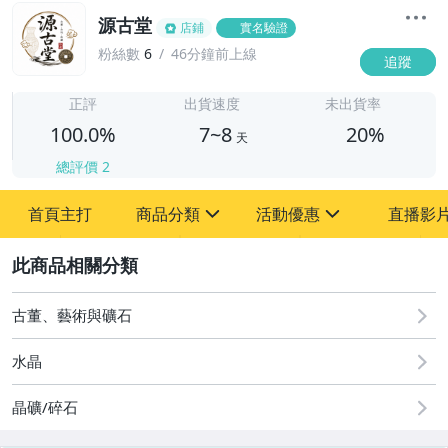
源古堂
店鋪
實名驗證
粉絲數
6
46分鐘前上線
追蹤
7
正評
出貨速度
未出貨率
100.0%
7~8
20%
天
總評價
2
首頁主打
商品分類
活動優惠
直播影
sign
sign
2
其它
[全店] 周年慶
[全店] 粉絲專享
古董、藝術與礦石
水晶
晶礦/碎石