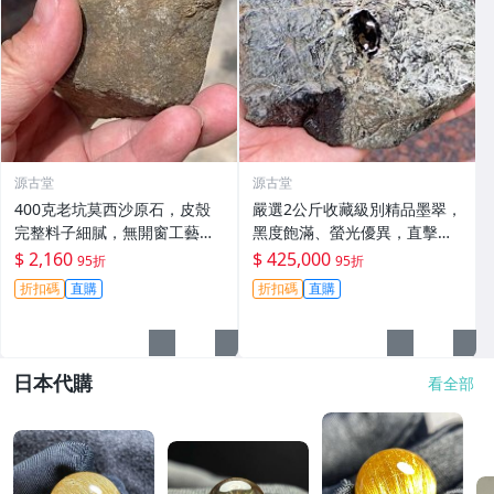
源古堂
源古堂
400克老坑莫西沙原石，皮殼
嚴選2公斤收藏級別精品墨翠，
完整料子細膩，無開窗工藝原
黑度飽滿、螢光優異，直擊心
礦，適合手鐲及掛件製作。嚴
坎的絕版好物 翡翠 珍貴玉石
$ 2,160
$ 425,000
95折
95折
選天然A貨翡翠。 老坑翡翠 手
天然翡翠
折扣碼
直購
折扣碼
直購
鐲 掛件
日本代購
看全部