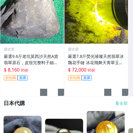
源古堂
源古堂
嚴選9.6斤老坑莫西沙天然A貨
嚴選7.8斤熒光璀璨天然翡翠冰
翡翠原石，皮殼完整料子細
飄花手鏈 冰花飛舞天青翠玉br
膩，適合打造手鐲精品。#翡
acelet 翡翠手鏈 翡翠bracelet
$ 8,160
$ 72,000
95折
95折
翠 #A貨翡翠 #原石翡翠
折扣碼
直購
折扣碼
直購
日本代購
看全部