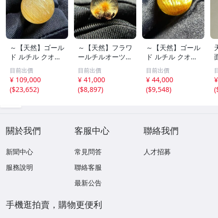
～【天然】ゴール
～【天然】フラワ
～【天然】ゴール
ド ルチル クオー
ールチルオーツ
ド ルチル クオー
ツ 丸玉 18.2mm
丸玉 10.5mm 1.6
ツ 丸玉 13.7mm
目前出價
目前出價
目前出價
8.5g
g
3.7g
¥ 109,000
¥ 41,000
¥ 44,000
¥
(
$23,652
)
(
$8,897
)
(
$9,548
)
(
關於我們
客服中心
聯絡我們
新聞中心
常見問答
人才招募
服務說明
聯絡客服
最新公告
手機逛拍賣，購物更便利