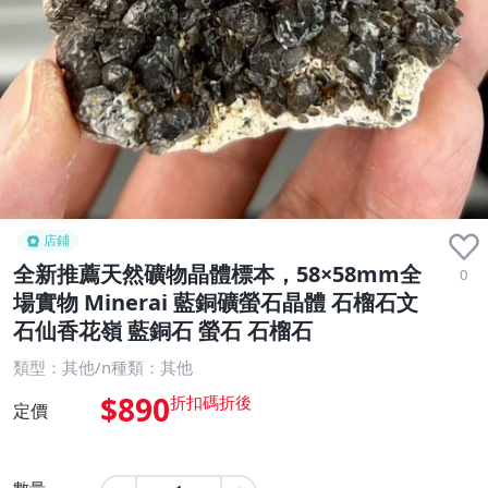
店鋪
全新推薦天然礦物晶體標本，58×58mm全
0
場實物 Minerai 藍銅礦螢石晶體 石榴石文
石仙香花嶺 藍銅石 螢石 石榴石
類型：其他/n種類：其他
$890
定價
數量