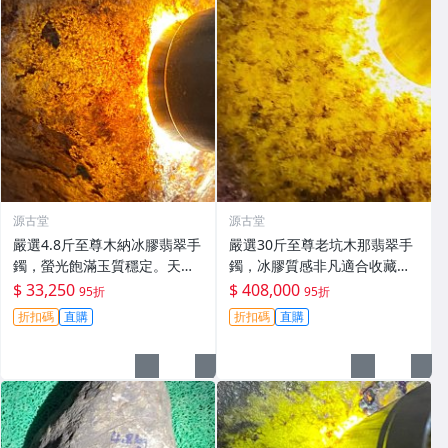
源古堂
源古堂
嚴選4.8斤至尊木納冰膠翡翠手
嚴選30斤至尊老坑木那翡翠手
鐲，螢光飽滿玉質穩定。天然
鐲，冰膠質感非凡適合收藏。
翡翠 冰膠 翡翠玉石
翡翠 玩冰手鐲 冰膠感
$ 33,250
$ 408,000
95折
95折
折扣碼
直購
折扣碼
直購