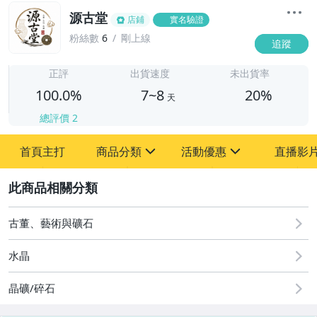
源古堂
店鋪
實名驗證
粉絲數
6
剛上線
追蹤
7
正評
出貨速度
未出貨率
100.0%
7~8
20%
天
總評價
2
首頁主打
商品分類
活動優惠
直播影
sign
sign
2
其它
[全店] 周年慶
[全店] 粉絲專享
古董、藝術與礦石
水晶
晶礦/碎石