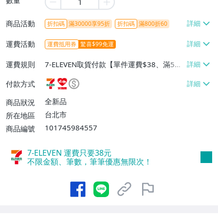
商品活動
折扣碼
滿30000享95折
折扣碼
滿800折60
運費活動
運費抵用券
驚喜$99免運
運費規則
7-ELEVEN取貨付款【單件運費$38、滿5件
或消費滿$1298免運費】、7-ELEVEN取貨
付款方式
不付款【免運費】、萊爾富取貨付款【單件
運費$60、滿5件或消費滿$1298免運
全新品
商品狀況
費】、宅配/貨運【單件運費$120、滿5件
台北市
所在地區
或消費滿$1598免運費】
101745984557
商品編號
7-ELEVEN 運費只要
38
元
不限金額、筆數，筆筆優惠無限次！