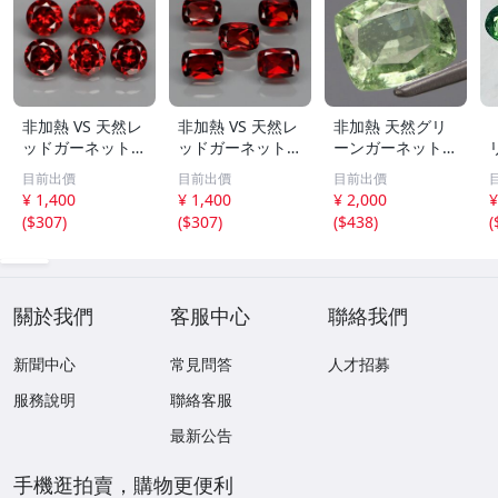
非加熱 VS 天然レ
非加熱 VS 天然レ
非加熱 天然グリ
ッドガーネット 6
ッドガーネット 7
ーンガーネット
mm x 6個 6.69カ
x5mm x 5個 5.70
7.3x6.1mm 1.73
目前出價
目前出價
目前出價
ラット
カラット
カラット/Tsavori
¥ 1,400
¥ 1,400
¥ 2,000
¥
te
(
$307
)
(
$307
)
(
$438
)
(
0
關於我們
客服中心
聯絡我們
新聞中心
常見問答
人才招募
服務說明
聯絡客服
最新公告
手機逛拍賣，購物更便利