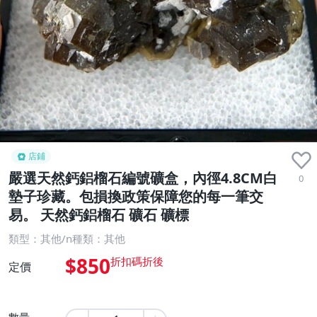
店鋪
嚴選天然鈣鋁榴石編號礦盒，內徑4.8CM白
0
墊子珍藏。包損換政策保障您的每一筆交
易。 天然鈣鋁榴石 礦石 礦標
類型：其他/n種類：其他
$850
定價
數量