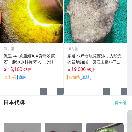
源古堂
源古堂
嚴選240克重緬甸A貨翡翠原
嚴選27斤老坑莫西沙，皮殼完
石，脫沙冰料強熒光，皮殼完
整質地細膩，原石未動料子厚
整水頭佳，適合製作手鐲掛
重，適合收藏與雕刻 天然A貨
$ 15,160
$ 19,000
95折
95折
件，蒼蠅翅表現優異 翡翠 原石
翡翠玉石 貝殲 碧玉
折扣碼
直購
折扣碼
直購
手工
日本代購
看全部