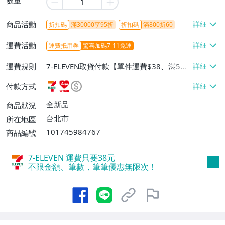
商品活動
折扣碼
滿30000享95折
折扣碼
滿800折60
運費活動
運費抵用券
驚喜加碼7-11免運
運費規則
7-ELEVEN取貨付款【單件運費$38、滿5件
或消費滿$1298免運費】、7-ELEVEN取貨
付款方式
不付款【免運費】、萊爾富取貨付款【單件
運費$60、滿5件或消費滿$1298免運
全新品
商品狀況
費】、宅配/貨運【單件運費$120、滿5件
台北市
所在地區
或消費滿$1598免運費】
101745984767
商品編號
7-ELEVEN 運費只要
38
元
不限金額、筆數，筆筆優惠無限次！