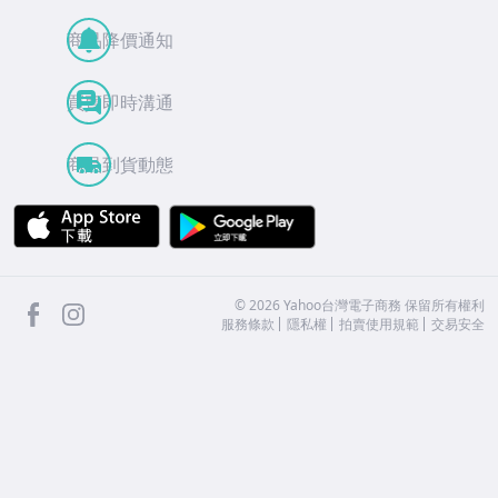
商品降價通知
買賣即時溝通
商品到貨動態
APP Store
Google Play
facebook
Instagram
©
2026
Yahoo台灣電子商務 保留所有權利
服務條款
隱私權
拍賣使用規範
交易安全