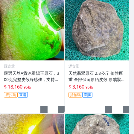
源古堂
源古堂
嚴選天然A貨冰重陽玉原石，3
天然翡翠原石 2.8公斤 整體厚
00克完整皮殼綠感佳，支持檢
重 全部保留原始皮殼 原礦狀態
測保真，適合收藏 冰重陽玉 翡
支持郵寄 老坑料 翡翠美石 嚴
$ 18,160
$ 3,160
95折
95折
翠 原石
選收藏
折扣碼
直購
折扣碼
直購