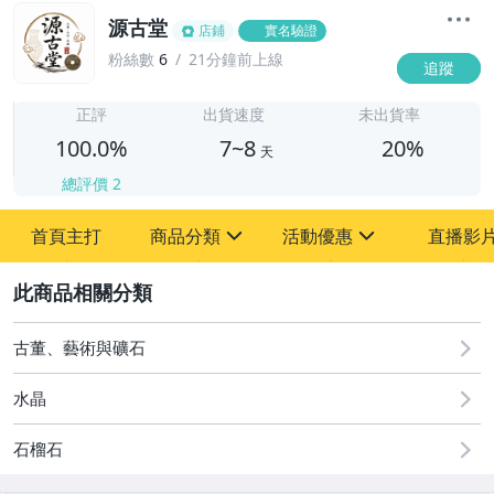
源古堂
店鋪
實名驗證
粉絲數
6
21分鐘前上線
追蹤
7
正評
出貨速度
未出貨率
100.0%
7~8
20%
天
總評價
2
首頁主打
商品分類
活動優惠
直播影
sign
sign
2
其它
[全店] 周年慶
[全店] 粉絲專享
古董、藝術與礦石
水晶
石榴石