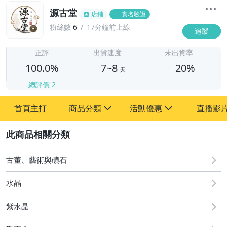
源古堂
店鋪
實名驗證
粉絲數
6
17分鐘前上線
追蹤
7
正評
出貨速度
未出貨率
100.0%
7~8
20%
天
總評價
2
首頁主打
商品分類
活動優惠
直播影
sign
sign
2
其它
[全店] 周年慶
[全店] 粉絲專享
古董、藝術與礦石
水晶
紫水晶