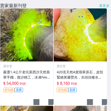
賣家最新刊登
看更多
源古堂
源古堂
嚴選1.4公斤老坑莫西沙天然翡
420克天然A貨翡翠原石，皮殻
翠手鐲，脫沙精工，冰凍Feel
緊緻黃霧熒光，水頭佳種水
足，熒光璀璨，保真收藏級#
足，適合手鐲掛件把件，新料
$ 54,000
$ 8,160
95折
95折
翡翠 #天然翡翠 #A貨翡翠玉石
未加工，保存完美好檢測。 天
折扣碼
直購
折扣碼
直購
然A貨翡翠 手鐲 材質