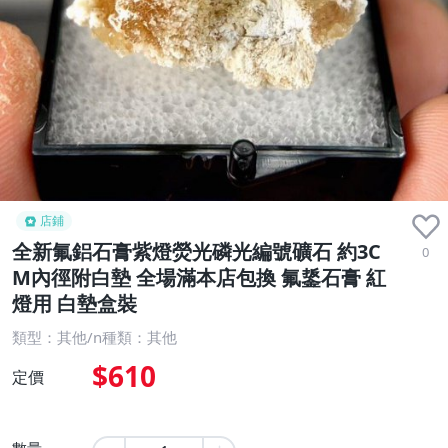
店鋪
全新氟鋁石膏紫燈熒光磷光編號礦石 約3C
0
M內徑附白墊 全場滿本店包換 氟鋬石膏 紅
燈用 白墊盒裝
類型：其他/n種類：其他
$610
定價
數量