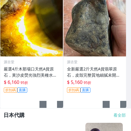
源古堂
源古堂
嚴選4斤木那場口天然A貨原
全新嚴選2斤天然A貨翡翠原
石，黃沙皮熒光強烈美種水手
石，皮殼完整質地細膩未開
鐲掛件料子，形體規整待工，
料，保存良好，適合雕刻優美
$ 6,160
$ 5,160
95折
95折
支持檢測未動皮殼，沙粒感足
手鐲，壓手感人品相佳 天然A
折扣碼
直購
折扣碼
直購
細節私聊。 原石未動 皮殼完整
貨翡翠 碧玉 手鐲原料
水頭好
日本代購
看全部