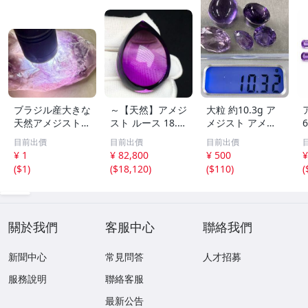
ブラジル産大きな
～【天然】アメジ
大粒 約10.3g ア
天然アメジスト結
スト ルース 18.7
メジスト アメシ
晶551g［紫水
g
スト ルース おま
目前出價
目前出價
目前出價
晶］1本剣^ ^綺麗
とめ セット 宝石
¥ 1
¥ 82,800
¥ 500
¥
色石 ルース ジュ
(
$1
)
(
$18,120
)
(
$110
)
(
エリー 外し石 07
29④
關於我們
客服中心
聯絡我們
新聞中心
常見問答
人才招募
服務說明
聯絡客服
最新公告