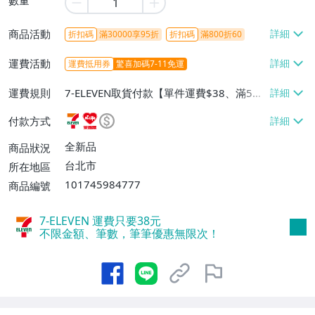
商品活動
折扣碼
滿30000享95折
折扣碼
滿800折60
運費活動
運費抵用券
驚喜加碼7-11免運
運費規則
7-ELEVEN取貨付款【單件運費$38、滿5件
或消費滿$1298免運費】、7-ELEVEN取貨
付款方式
不付款【免運費】、萊爾富取貨付款【單件
運費$60、滿5件或消費滿$1298免運
全新品
商品狀況
費】、宅配/貨運【單件運費$120、滿5件
台北市
所在地區
或消費滿$1598免運費】
101745984777
商品編號
7-ELEVEN 運費只要
38
元
不限金額、筆數，筆筆優惠無限次！