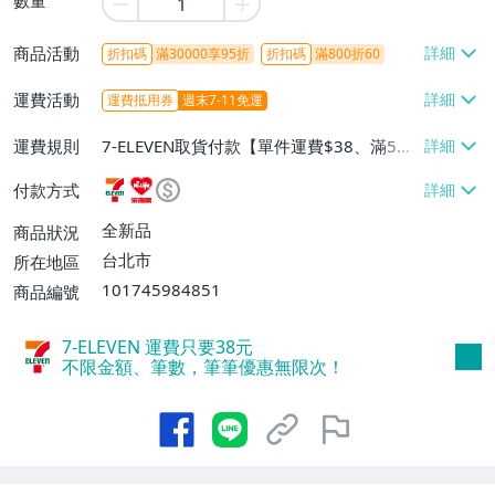
商品活動
折扣碼
滿30000享95折
折扣碼
滿800折60
運費活動
運費抵用券
週末7-11免運
運費規則
7-ELEVEN取貨付款【單件運費$38、滿5件
或消費滿$1298免運費】、7-ELEVEN取貨
付款方式
不付款【免運費】、萊爾富取貨付款【單件
運費$60、滿5件或消費滿$1298免運
全新品
商品狀況
費】、宅配/貨運【單件運費$120、滿5件
台北市
所在地區
或消費滿$1598免運費】
101745984851
商品編號
7-ELEVEN 運費只要
38
元
不限金額、筆數，筆筆優惠無限次！