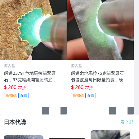
源古堂
源古堂
嚴選2379T危地馬拉翡翠原
嚴選危地馬拉76克翡翠原石，
石，93克精緻開窗藍晴底，每
包漿皮層每日限量拍賣，晚上1
日晚11點截標。真實拍賣，成
1點截標。真實成交保證，收藏
$ 260
$ 260
77折
77折
交保證。 危地馬拉 碧玉 翡翠
推薦。 危地馬拉 翡翠 原石
折扣碼
直購
折扣碼
直購
日本代購
看全部