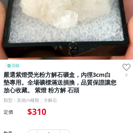
店鋪
嚴選紫燈熒光粉方解石礦盒，內徑3cm白
0
墊專用。全場礦標滿送損換，品質保證讓您
放心收藏。 紫燈 粉方解 石頭
類型：其他/n種類：方解石
$310
定價
數量