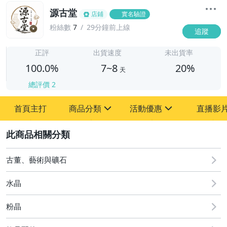
源古堂
店鋪
實名驗證
粉絲數
7
29分鐘前上線
追蹤
7
正評
出貨速度
未出貨率
100.0%
7~8
20%
天
總評價
2
首頁主打
商品分類
活動優惠
直播影
sign
sign
2
其它
[全店] 周年慶
[全店] 粉絲專享
古董、藝術與礦石
水晶
粉晶