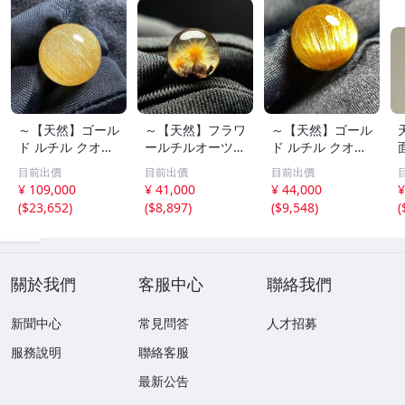
～【天然】ゴール
～【天然】フラワ
～【天然】ゴール
ド ルチル クオー
ールチルオーツ
ド ルチル クオー
ツ 丸玉 18.2mm
丸玉 10.5mm 1.6
ツ 丸玉 13.7mm
目前出價
目前出價
目前出價
8.5g
g
3.7g
¥ 109,000
¥ 41,000
¥ 44,000
¥
(
$23,652
)
(
$8,897
)
(
$9,548
)
(
關於我們
客服中心
聯絡我們
新聞中心
常見問答
人才招募
服務說明
聯絡客服
最新公告