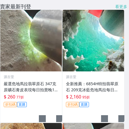
賣家最新刊登
看更多
源古堂
源古堂
嚴選危地馬拉翡翠原石 347克
全新推薦：6854H特拍翡翠原
原礦石膏皮表現每日拍賣晚11
石 209克冰藍危地馬拉每日晚1
點截拍 現實拍賣成交 危地馬拉
1點截拍 冰藍翡翠危地馬拉原
$ 260
$ 2,160
77折
95折
翡翠原石 石膏皮
石 209克 玩石收藏
折扣碼
直購
折扣碼
直購