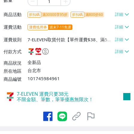
商品活動
折扣碼
滿30000享95折
折扣碼
滿800折60
運費活動
運費抵用券
週末7-11免運
運費規則
7-ELEVEN取貨付款【單件運費$38、滿5件
或消費滿$1298免運費】、7-ELEVEN取貨
付款方式
不付款【免運費】、萊爾富取貨付款【單件
運費$60、滿5件或消費滿$1298免運
全新品
商品狀況
費】、宅配/貨運【單件運費$120、滿5件
台北市
所在地區
或消費滿$1598免運費】
101745984961
商品編號
7-ELEVEN 運費只要
38
元
不限金額、筆數，筆筆優惠無限次！