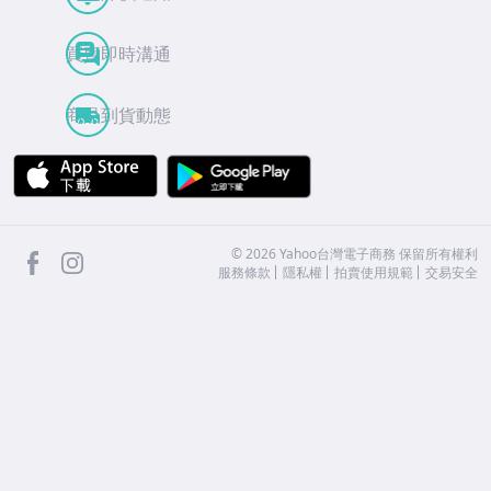
買賣即時溝通
商品到貨動態
APP Store
Google Play
facebook
Instagram
©
2026
Yahoo台灣電子商務 保留所有權利
服務條款
隱私權
拍賣使用規範
交易安全