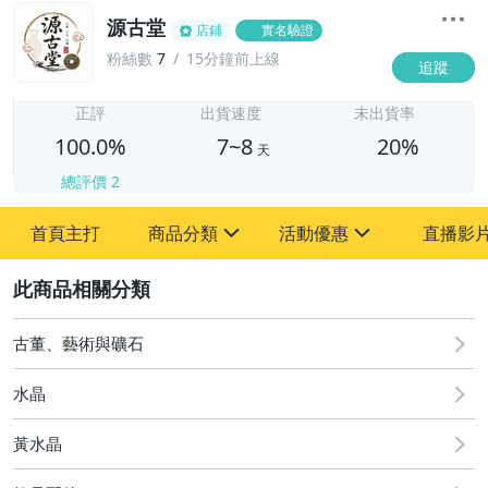
源古堂
店鋪
實名驗證
粉絲數
7
15分鐘前上線
追蹤
7
正評
出貨速度
未出貨率
100.0%
7~8
20%
天
總評價
2
首頁主打
商品分類
活動優惠
直播影
sign
sign
2
其它
[全店] 周年慶
[全店] 粉絲專享
古董、藝術與礦石
水晶
黃水晶