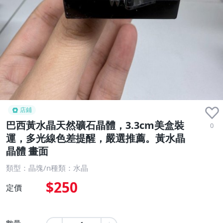
店鋪
巴西黃水晶天然礦石晶體，3.3cm美盒裝
0
運，多光線色差提醒，嚴選推薦。黃水晶
晶體 畫面
類型：晶塊/n種類：水晶
$250
定價
數量