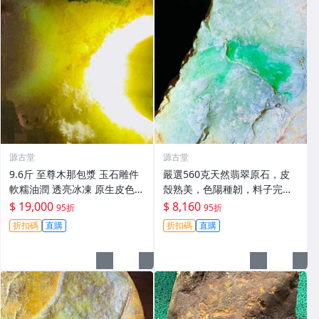
源古堂
源古堂
9.6斤 至尊木那包漿 玉石雕件
嚴選560克天然翡翠原石，皮
軟糯油潤 透亮冰凍 原生皮色
殼熟美，色陽種韌，料子完
手工美專名貴石頭 正規嚴選 冬
整，打燈更顯珍稀，空間寬闊
$ 19,000
$ 8,160
95折
95折
季推薦 翡翠 A貨 翡翠玉
適合打造手鐲或掛件，絕佳收
折扣碼
直購
折扣碼
直購
藏選擇。 翡翠 翡翠原石 A貨翡
翠玉石