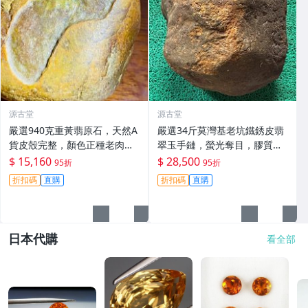
源古堂
源古堂
嚴選940克重黃翡原石，天然A
嚴選34斤莫灣基老坑鐵銹皮翡
貨皮殼完整，顏色正種老肉
翠玉手鏈，螢光奪目，膠質飽
細，料子乾淨無裂，適合製作
滿，表面無損，堅韌耐用，適
$ 15,160
$ 28,500
95折
95折
手鐲或掛件，收藏佳。黃翡 翡
合把玩收藏冰種手鏈#翡翠 #A
折扣碼
直購
折扣碼
直購
翠 原石
貨翡翠 #把玩礦石
日本代購
看全部