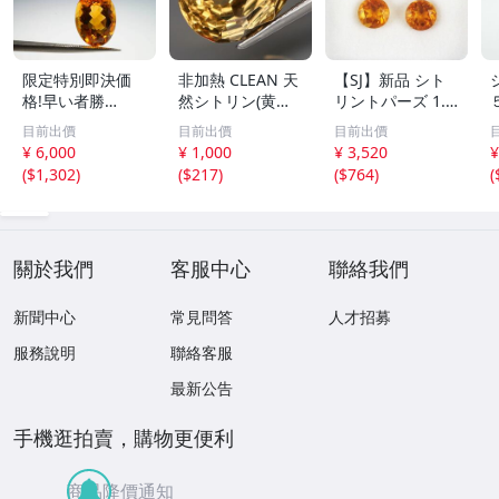
限定特別即決価
非加熱 CLEAN 天
【SJ】新品 シト
格!早い者勝
然シトリン(黄水
リントパーズ 1.4
ち！】高級宝飾品
晶) 12.7x9.0mm
4ct 4ps ジュエリ
目前出價
目前出價
目前出價
用ルース 色の濃
3.32カラット
ールース AED702
¥ 6,000
¥ 1,000
¥ 3,520
¥
い透明度抜群のシ
(
$1,302
)
(
$217
)
(
$764
)
(
トリントパーズ極
上ルース5.5ct
關於我們
客服中心
聯絡我們
新聞中心
常見問答
人才招募
服務說明
聯絡客服
最新公告
手機逛拍賣，購物更便利
商品降價通知