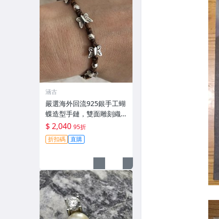
涵古
嚴選海外回流925銀手工蝴
蝶造型手鏈，雙面雕刻織
編設計。16cm精緻適手，
$ 2,040
95折
DIY佩戴新選擇。 蝴蝶 手
折扣碼
直購
鏈 雕刻