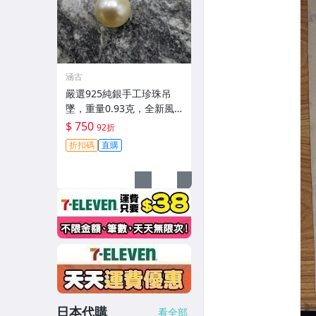
涵古
嚴選925純銀手工珍珠吊
墜，重量0.93克，全新風
采適合收藏 珍珠吊墜 925
$ 750
92折
銀 吊墜
折扣碼
直購
日本代購
看全部