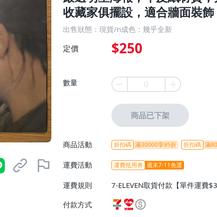
收藏家俱擺設，適合牆面裝飾 
出售狀態：現貨/n成色：幾乎全新
$250
定價
數量
商品已下架
商品活動
折扣碼
滿30000享95折
折扣碼
滿80
運費活動
運費抵用券
週末7-11免運
運費規則
7-ELEVEN取貨付款【單件運費$
ELEVEN取貨不付款【免運費】
付款方式
或消費滿$1298免運費】、宅配