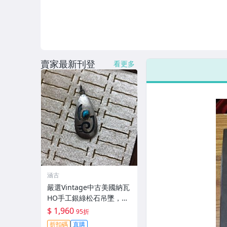
賣家最新刊登
看更多
涵古
嚴選Vintage中古美國納瓦
HO手工銀綠松石吊墜，尺
寸詳見照片 黃銹小瑕疵 售
$ 1,960
95折
後不退不換 納瓦霍 銀飾 綠
折扣碼
直購