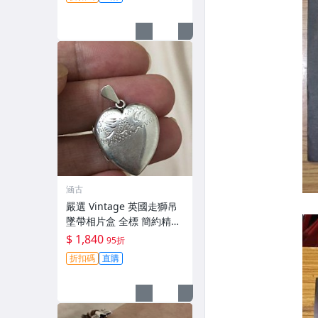
松石
涵古
嚴選 Vintage 英國走獅吊
墜帶相片盒 全標 簡約精美
可收藏 80年代 愛心相片吊
$ 1,840
95折
墜 相片盒 吊墜盒子
折扣碼
直購