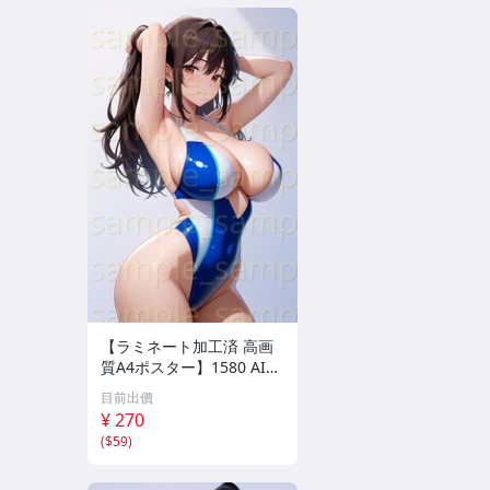
【ラミネート加工済 高画
質A4ポスター】1580 AI美
女 イラスト ポスター セク
目前出價
シー かわいい 水着 下着
¥ 270
(
$59
)