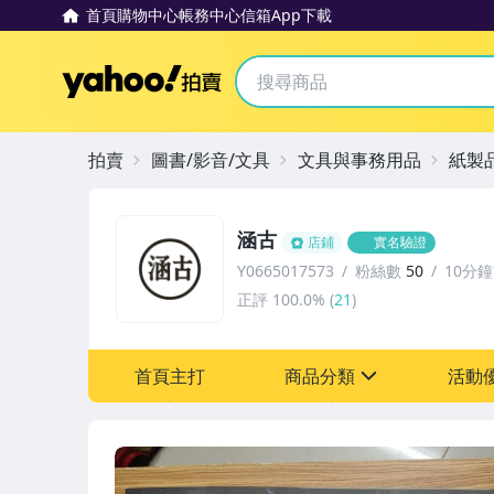
首頁
購物中心
帳務中心
信箱
App下載
Yahoo拍賣
拍賣
圖書/影音/文具
文具與事務用品
紙製
涵古
店鋪
實名驗證
Y0665017573
粉絲數
50
10分
正評
100.0%
(
21
)
首頁主打
商品分類
活動
sign
其它
[全店] 618購物節
[全店] 粉絲專享