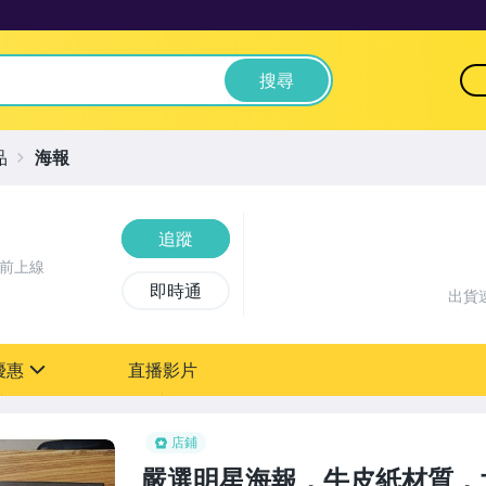
搜尋
品
海報
追蹤
鐘前上線
即時通
出貨
優惠
直播影片
sign
店鋪
嚴選明星海報，牛皮紙材質，大