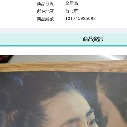
$1598免運費】
全新品
商品狀況
台北市
所在地區
101745985092
商品編號
7-ELEVEN 運費只要
38
元
不限金額、筆數，筆筆優惠無限次！
商品資訊