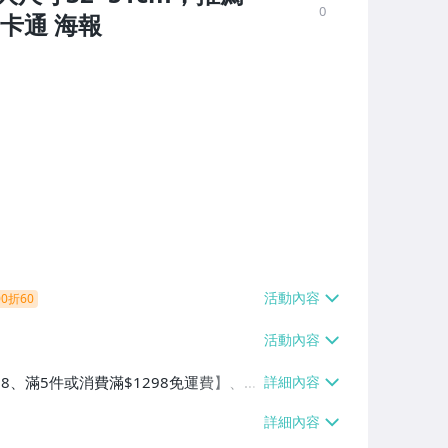
0
卡通 海報
0折60
38、滿5件或消費滿$1298免運費】、7-
、萊爾富取貨付款【單件運費$60、滿5件
/貨運【單件運費$120、滿5件或消費滿