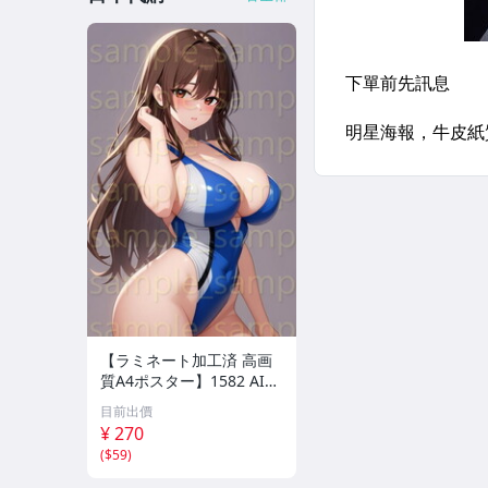
【ラミネート加工済 高画
質A4ポスター】1582 AI美
女 イラスト ポスター セク
目前出價
シー かわいい 水着 下着
¥ 270
(
$59
)