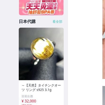
日本代購
看全部
～【天然】タイチンクオー
ツ リング s925 3.1g
目前出價
¥ 32,000