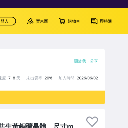
登入
賣東西
購物車
即時通
關於我
分享
速度
7~8
天
未出貨率
20%
加入時間
2026/06/02
共生黃銅礦晶體，尺寸m