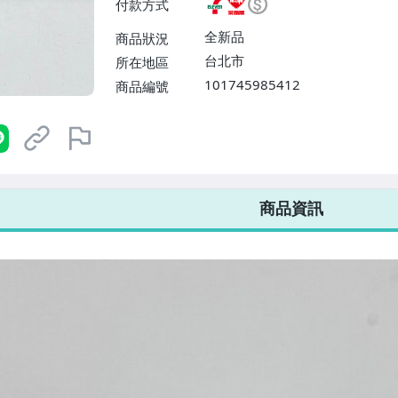
付款方式
或消費滿$1298免運費】、宅配
$1598免運費】
全新品
商品狀況
台北市
所在地區
101745985412
商品編號
7-ELEVEN 運費只要
38
元
不限金額、筆數，筆筆優惠無限次！
商品資訊