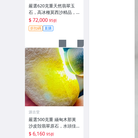
嚴選620克重天然翡翠玉
石，高冰種莫西沙精品，
冰質足夠出色適合收藏。
$ 72,000
95折
高冰翡翠 翡翠原石 翡翠手
折扣碼
直購
札
源古堂
嚴選500克重 緬甸木那黃
沙皮殻翡翠原石，水頭佳
種水化開，肉質細膩強壓
$ 6,160
95折