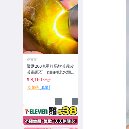
源古堂
嚴選200克重打馬坎黃霧皮
黃翡原石，肉細種老水頭
足，適合雕琢為手鐲/牌子/
$ 8,160
95折
把件，A貨翡翠原石#黃翡
折扣碼
直購
手鐲 玉石