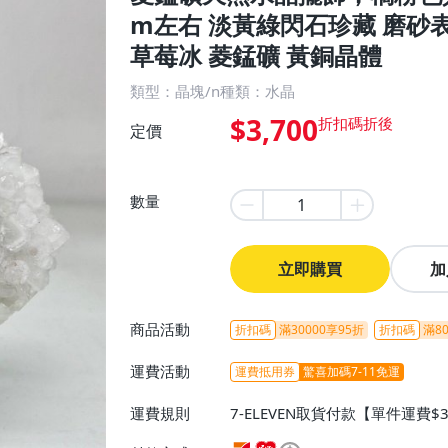
m左右 淡黃綠閃石珍藏 磨砂
草莓冰 菱錳礦 黃銅晶體
類型：晶塊/n種類：水晶
$3,700
定價
數量
立即購買
加
商品活動
折扣碼
滿30000享95折
折扣碼
滿80
運費活動
運費抵用券
驚喜加碼7-11免運
運費規則
7-ELEVEN取貨付款【單件運費$
ELEVEN取貨不付款【免運費】