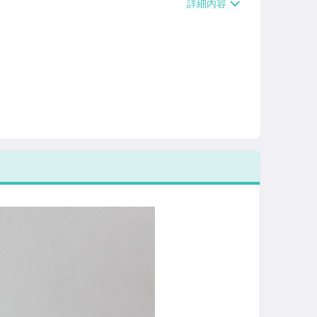
/貨運【單件運費$120、滿5件或消費滿