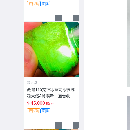
手感，皮殼完整，適合打
折扣碼
直購
造手鐲、把件及牌子，天
然A貨翡翠可收藏。手鐲
打造 把件
源古堂
嚴選110克正冰至高冰玻璃
種天然A貨翡翠，適合收藏
與把玩 天然A貨翡翠 玻璃
$ 45,000
95折
種 110克
折扣碼
直購