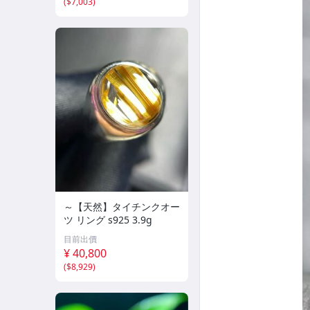
(
$7,003
)
～【天然】タイチンクオー
ツ リング s925 3.9g
目前出價
¥ 40,800
(
$8,929
)