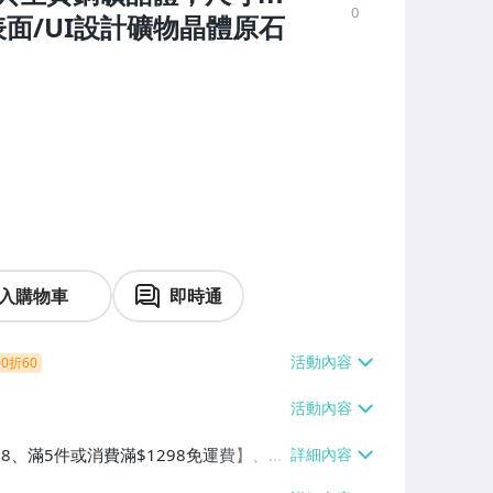
0
表面/UI設計礦物晶體原石
入購物車
即時通
0折60
38、滿5件或消費滿$1298免運費】、7-
、萊爾富取貨付款【單件運費$60、滿5件