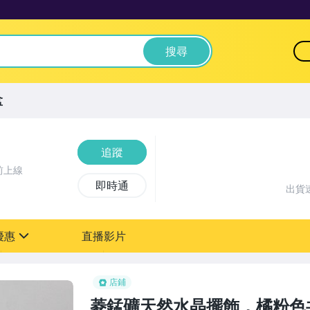
搜尋
盆
追蹤
前上線
即時通
出貨
優惠
直播影片
sign
店鋪
菱錳礦天然水晶擺飾，橘粉色