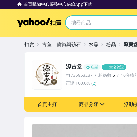
首頁
購物中心
帳務中心
信箱
App下載
Yahoo拍賣
拍賣
古董、藝術與礦石
水晶
粉晶
聚寶
源古堂
店鋪
實名驗證
Y1735853237
粉絲數
6
10分鐘
正評
100.0%
(
2
)
首頁主打
商品分類
活動
sign
其它
[全店] 周年慶
[全店] 粉絲專享