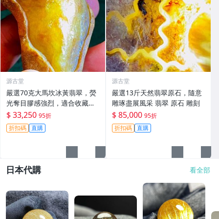
源古堂
源古堂
嚴選70克大馬坎冰黃翡翠，熒
嚴選13斤天然翡翠原石，隨意
光奪目膠感強烈，適合收藏與
雕琢盡展風采 翡翠 原石 雕刻
把玩。 翡翠 碧玉 A貨 翡翠玉
$ 33,250
$ 85,000
95折
95折
佩
折扣碼
直購
折扣碼
直購
日本代購
看全部