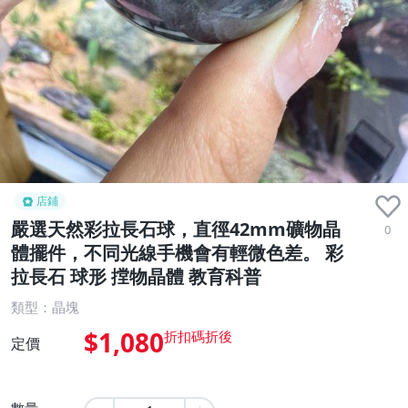
店鋪
嚴選天然彩拉長石球，直徑42mm礦物晶
0
體擺件，不同光線手機會有輕微色差。 彩
拉長石 球形 摚物晶體 教育科普
類型：晶塊
$1,080
定價
數量