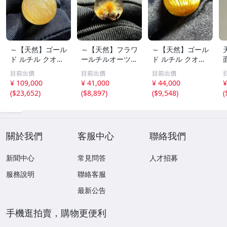
～【天然】ゴール
～【天然】フラワ
～【天然】ゴール
ド ルチル クオー
ールチルオーツ
ド ルチル クオー
ツ 丸玉 18.2mm
丸玉 10.5mm 1.6
ツ 丸玉 13.7mm
目前出價
目前出價
目前出價
8.5g
g
3.7g
¥ 109,000
¥ 41,000
¥ 44,000
¥
(
$23,652
)
(
$8,897
)
(
$9,548
)
(
關於我們
客服中心
聯絡我們
新聞中心
常見問答
人才招募
服務說明
聯絡客服
最新公告
手機逛拍賣，購物更便利