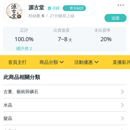
源古堂
店鋪
實名驗證
粉絲數
6
21分鐘前上線
追蹤
7
正評
出貨速度
未出貨率
100.0%
7~8
20%
天
總評價
2
首頁主打
商品分類
活動優惠
直播影
sign
sign
2
其它
[全店] 周年慶
[全店] 粉絲專享
古董、藝術與礦石
水晶
髮晶