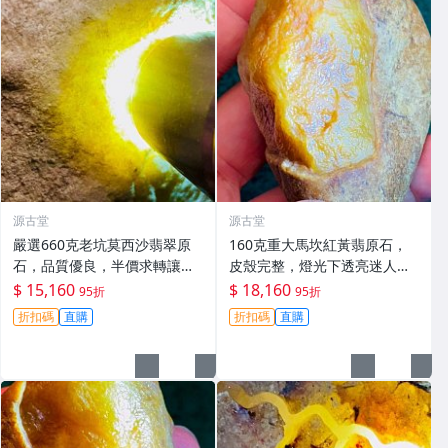
源古堂
源古堂
嚴選660克老坑莫西沙翡翠原
160克重大馬坎紅黃翡原石，
石，品質優良，半價求轉讓，
皮殼完整，燈光下透亮迷人，
直送家中， jade 翡翠 原石
適合手鐲與掛件打造，天然A
$ 15,160
$ 18,160
95折
95折
貨翡翠嚴選。紅黃翡 翡翠 手鐲
折扣碼
直購
折扣碼
直購
掛件