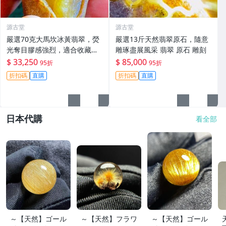
源古堂
源古堂
嚴選70克大馬坎冰黃翡翠，熒
嚴選13斤天然翡翠原石，隨意
光奪目膠感強烈，適合收藏與
雕琢盡展風采 翡翠 原石 雕刻
把玩。 翡翠 碧玉 A貨 翡翠玉
$ 33,250
$ 85,000
95折
95折
佩
折扣碼
直購
折扣碼
直購
日本代購
看全部
～【天然】ゴール
～【天然】フラワ
～【天然】ゴール