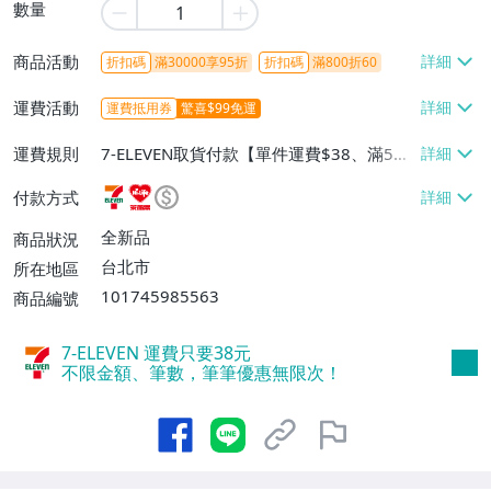
數量
商品活動
折扣碼
滿30000享95折
折扣碼
滿800折60
運費活動
運費抵用券
驚喜$99免運
運費規則
7-ELEVEN取貨付款【單件運費$38、滿5件
或消費滿$1298免運費】、7-ELEVEN取貨
付款方式
不付款【免運費】、萊爾富取貨付款【單件
運費$60、滿5件或消費滿$1298免運
全新品
商品狀況
費】、宅配/貨運【單件運費$120、滿5件
台北市
所在地區
或消費滿$1598免運費】
101745985563
商品編號
7-ELEVEN 運費只要
38
元
不限金額、筆數，筆筆優惠無限次！