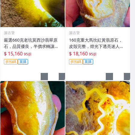
源古堂
源古堂
嚴選660克老坑莫西沙翡翠原
160克重大馬坎紅黃翡原石，
石，品質優良，半價求轉讓，
皮殼完整，燈光下透亮迷人，
直送家中， jade 翡翠 原石
適合手鐲與掛件打造，天然A
$ 15,160
$ 18,160
95折
95折
貨翡翠嚴選。紅黃翡 翡翠 手鐲
折扣碼
直購
折扣碼
直購
掛件