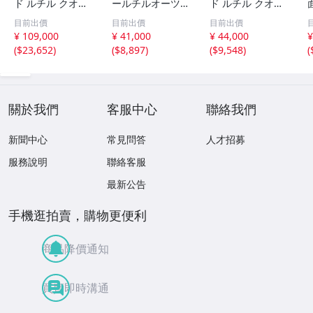
ド ルチル クオー
ールチルオーツ
ド ルチル クオー
ツ 丸玉 18.2mm
丸玉 10.5mm 1.6
ツ 丸玉 13.7mm
目前出價
目前出價
目前出價
8.5g
g
3.7g
¥ 109,000
¥ 41,000
¥ 44,000
¥
(
$23,652
)
(
$8,897
)
(
$9,548
)
(
關於我們
客服中心
聯絡我們
新聞中心
常見問答
人才招募
服務說明
聯絡客服
最新公告
手機逛拍賣，購物更便利
商品降價通知
買賣即時溝通