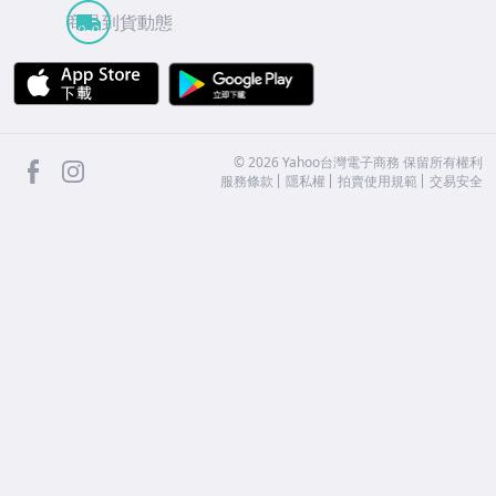
商品到貨動態
APP Store
Google Play
facebook
Instagram
©
2026
Yahoo台灣電子商務 保留所有權利
服務條款
隱私權
拍賣使用規範
交易安全