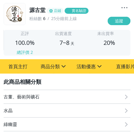
源古堂
店鋪
實名驗證
粉絲數
6
25分鐘前上線
追蹤
7
正評
出貨速度
未出貨率
100.0%
7~8
20%
天
總評價
2
首頁主打
商品分類
活動優惠
直播影
sign
sign
2
其它
[全店] 周年慶
[全店] 粉絲專享
古董、藝術與礦石
水晶
綠幽靈