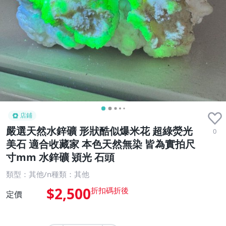
店鋪
嚴選天然水鋅礦 形狀酷似爆米花 超綠熒光
0
美石 適合收藏家 本色天然無染 皆為實拍尺
寸mm 水鋅礦 熲光 石頭
類型：其他/n種類：其他
$2,500
定價