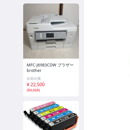
▎SOYAL門禁防盜-樓層控制器
▎讀卡機_防水盒
▎SOYAL-飯店鎖
◣門禁防盜-開門按鈕
◤監控周邊商品-絞線
MFC-J6983CDW ブラザー
支架/迴轉台/夾具
brother
▎監控周邊商品-硬碟
目前出價
¥ 22,500
▎監控周邊商品-懶人線
(
$4,668
)
▎監控周邊商品-變壓器
▎監控周邊商品-轉換器
▎監控周邊商品-工程監控螢幕