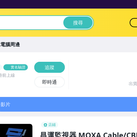
搜尋
他電腦周邊
追蹤
實名驗證
時前上線
即時通
出
播影片
店鋪
昌運監視器 MOXA Cable/CB