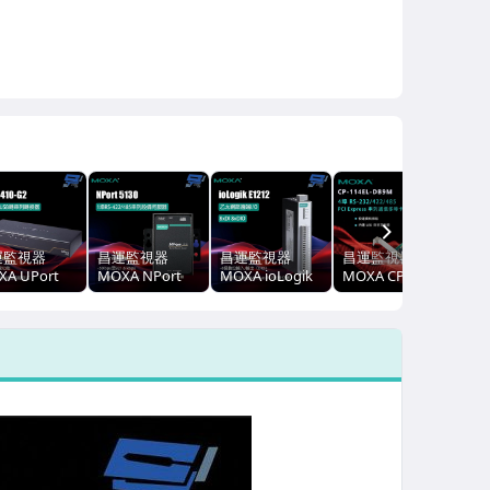
NEXT
運監視器
昌運監視器
昌運監視器
昌運監視器
昌
XA UPort
MOXA NPort
MOXA ioLogik
MOXA CP-
MOX
0-G2 4埠RS-
5130 1埠RS-
E1212 乙太網路
114EL-DB9M 4
DB9
2 USB轉串列
422/485串列設
遠端I/O 8xDI
埠RS-
DB9
換器
備伺服器
8xDIO
232/422/485
串
PCI Express串
列通信多埠卡