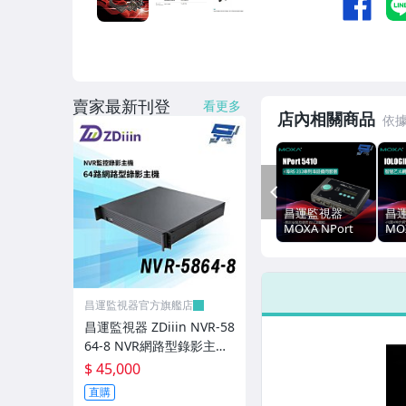
大華套餐-400萬畫素
大華套餐-500萬畫素
環名HME 主機/攝影機/周邊 專區
賣家最新刊登
看更多
店內相關商品
東訊TECOM 主機/攝影機/周邊 專區
聲寶SAMPO 主機/攝影機/周邊 專區
PREV
AVTECH 主機/攝影機/周邊 專區
昌運監視器
昌
MOXA NPort
MO
昇銳 主機/攝影機/周邊 專區
5410 4埠RS-232
25
串列埠設備伺服
網路
VIVOTEK 主機/攝影機/周邊 專區
器
ACTi 主機/攝影機/周邊 專區
昌運監視器官方旗艦店
昌運監視器 ZDiiin NVR-58
利凌LILIN 主機/攝影機/周邊 專區
64-8 NVR網路型錄影主機
64路8MP/錄8MP 八碟
$ 45,000
DJS 主機/攝影機/周邊 專區
直購