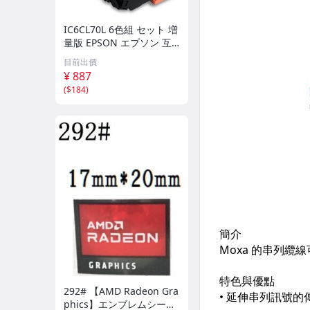
▎監控周邊商品-鎖具
IC6CL70L 6色組 セット 増
▎監控周邊商品-對講機防水盒
量版 EPSON エプソン 互
換インク 送料無料 ICBK70
目前出價
▎監控周邊商品-監視器防水盒
L ICC70L ICM70L ICY70L
¥ 887
ICLC70L ICLM70L IC70
(
$184
)
▎監控周邊商品-螢幕顯示器
▎RJ45轉VGA 轉接頭
▎UY 2P監視器/電話接線端子
▎監視器 麥克風
▎傳輸線材
▎影像分配器
▎延長線
▎混頻器
292# 【AMD Radeon Gra
phics】エンブレムシール