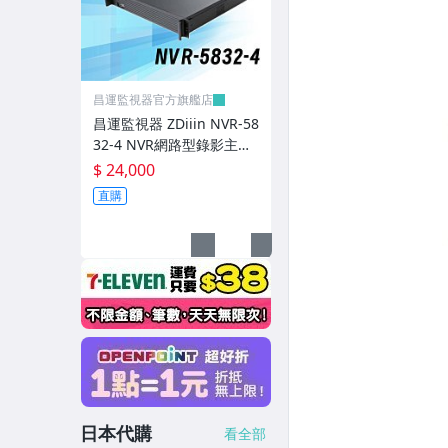
960H攝影機
Hometek 專區
昌運監視器官方旗艦店
▎SOYAL門禁防盜-轉換器
昌運監視器 ZDiiin NVR-58
32-4 NVR網路型錄影主機
▎SOYAL門禁防盜-伺服器
32路8MP/錄8MP 四碟
$ 24,000
▎SOYAL門禁防盜-磁力鎖
直購
▎SOYAL門禁防盜-感應扣/卡
▎SOYAL門禁防盜-門弓器
▎SOYAL門禁防盜-陽極鎖
▎SOYAL門禁防盜-陰極鎖
▎SOYAL-讀卡機(房控設備)
日本代購
▎SOYAL 門禁控制器
看全部