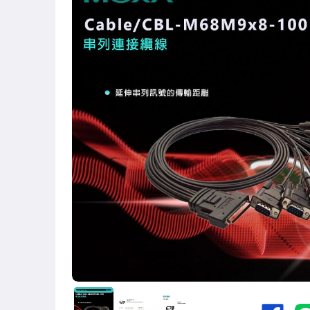
iCatch可取網路型-主機/鏡頭
iCatch可取網路型-優惠組合
BENELINK欣永成 主機/攝影機
★H.265強勢登場
海康威視-監視器主機
海康威視-優惠組合
大華dahua-主機
大華dahua-200萬畫素攝影機
大華dahua-500萬畫素攝影機
大華dahua-IPcam專區
大華套餐-200萬畫素