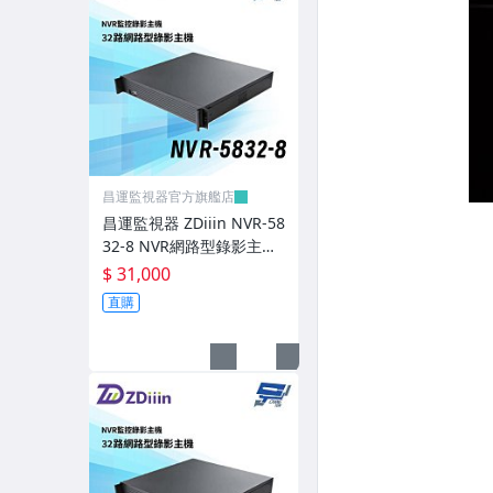
500萬畫素監視器組合
400萬畫素監視器組合
5MP超清晰攝影機!!!
4MP超清晰攝影機!!!
超划算!!工程螢幕&16路主機
昌運監視器官方旗艦店
►超值優惠攝影機組合
昌運監視器 ZDiiin NVR-58
32-8 NVR網路型錄影主機
門禁一把抓➜壞人跑光光
32路8MP/錄8MP 八碟
$ 31,000
直購
★現貨出清
AHD監視器主機
AHD 1080P 監視器攝影機
AHD 720P 監視器攝影機
◤偽裝高解攝影機