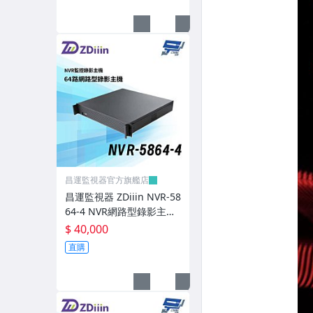
TP-LINK 主機/攝影機/周邊 專區
Honeywell 主機/攝影機/周邊 專區
Eaton 伊頓 飛瑞 UPS不斷電系統
飛碟 UPS不斷電系統
IDEAL愛迪歐 UPS不斷電系統
APC艾比希 UPS不斷電系統
PCM科風 UPS不斷電系統
昌運監視器官方旗艦店
昌運監視器 ZDiiin NVR-58
同軸音頻組合促銷優惠
64-4 NVR網路型錄影主機
64路8MP/錄8MP 四碟
$ 40,000
超殺價格!!限量優惠區
直購
CP值超高~主機+攝影機組合
買的你嫑嫑der