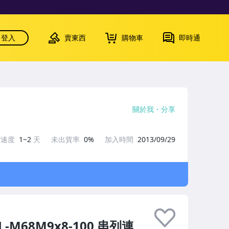
登入
賣東西
購物車
即時通
關於我
分享
貨速度
1~2
天
未出貨率
0%
加入時間
2013/09/29
L-M68M9x8-100 串列連