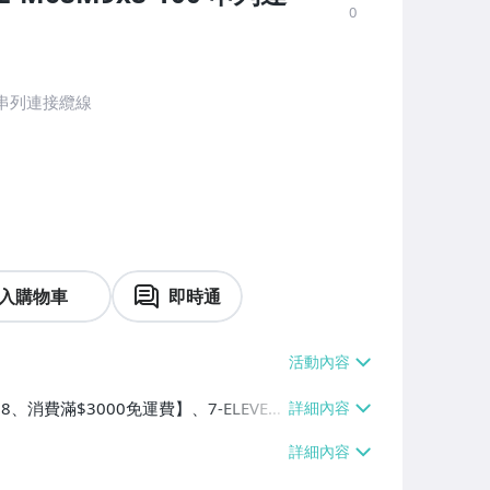
0
00 串列連接纜線
入購物車
即時通
8、消費滿$3000免運費】、7-ELEVEN
滿$3000免運費】、萊爾富取貨付款
0免運費】、宅配/貨運【單件運費$80、
自取/不寄送【免運費】