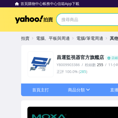
首頁
購物中心
帳務中心
信箱
App下載
Yahoo拍賣
拍賣
電腦、平板與周邊
電腦/筆電周邊
其
昌運監視器官方旗艦店
店鋪
Y8009903386
粉絲數
255
11小
正評
100.0%
(
285
)
首頁主打
商品分類
直
sign