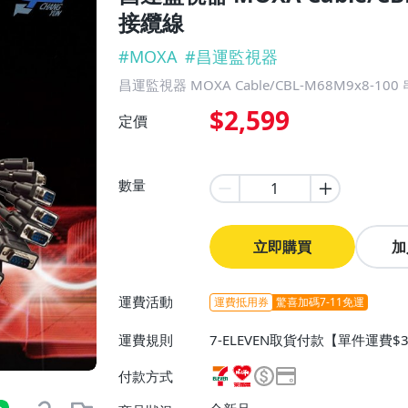
接纜線
#
MOXA
#
昌運監視器
昌運監視器 MOXA Cable/CBL-M68M9x8-1
$2,599
定價
數量
立即購買
加
運費活動
運費抵用券
驚喜加碼7-11免運
運費規則
7-ELEVEN取貨付款【單件運費$3
取貨不付款【單件運費$38、消費
付款方式
【單件運費$60、消費滿$300
消費滿$3000免運費】、面交/