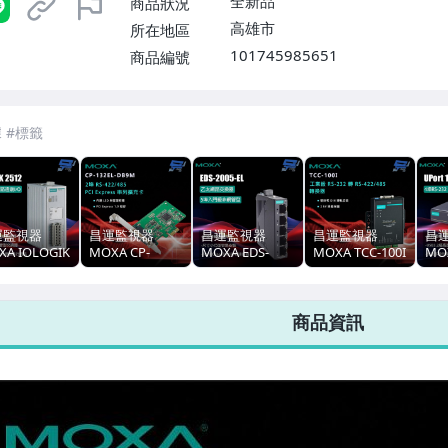
全新品
商品狀況
高雄市
所在地區
101745985651
商品編號
7-ELEVEN 運費只要
38
元
不限金額、筆數，筆筆優惠無限次！
運監視器
昌運監視器
昌運監視器
昌運監視器
昌
XA IOLOGIK
MOXA CP-
MOXA EDS-
MOXA TCC-100I
MO
12 智慧乙太
132EL-DB9M 2
2005-EL 金屬外
工業級 RS-232
141
遠端I/O
埠 RS-422/485
殼 5埠入門級非
轉 RS-422/485
23
PCI Express 串
網管型 乙太網路
串列至串列轉換
轉
商品資訊
列擴充卡
交換器
器